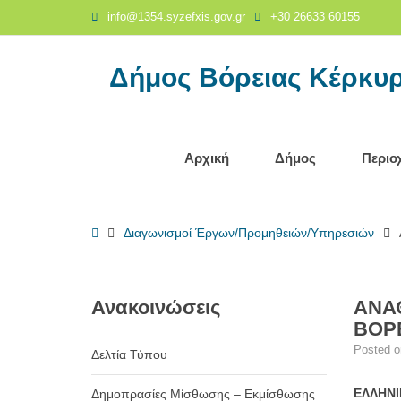
ΑΝΑΘΕΣΗ
info@1354.syzefxis.gov.gr
+30 26633 60155
ΕΡΓΑΣΙΩΝ
ΑΠΟΚΟΜΙΔΗΣ
Δήμος Βόρειας Κέρκυ
3.208,69
ΤΟΝΩΝ
Α.Σ.Α.
ΑΠΟ
ΤΟ
Αρχική
Δήμος
Περιο
ΔΗΜΟΥ
ΒΟΡΕΙΑΣ
ΚΕΡΚΥΡΑΣ
Home
Διαγωνισμοί Έργων/Προμηθειών/Υπηρεσιών
-
Δήμος
Βόρειας
Κέρκυρας
Ανακοινώσεις
ΑΝΑΘ
ΒΟΡ
Posted 
Δελτία Τύπου
ΕΛΛΗΝΙ
Δημοπρασίες Μίσθωσης – Εκμίσθωσης