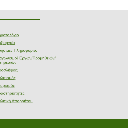
———————
ημοτολόγιο
ξιαρχείο
ρήσιμες Πληροφορίες
ιαγωνισμοί Έργων/Προμηθειών/
πηρεσιών
ροσλήψεις
λιτισμός
ουρισμός
ραστηριότητες
ολιτική Απορρήτου