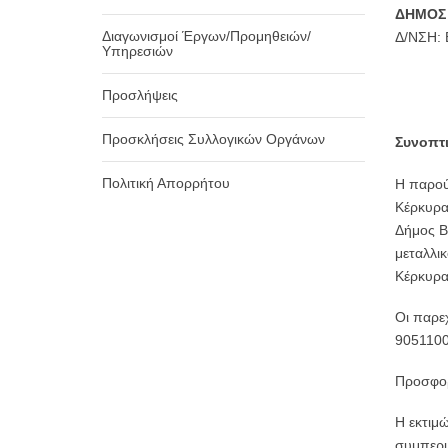
ΔΗΜΟΣ 
Διαγωνισμοί Έργων/Προμηθειών/
Δ/ΝΣΗ:
Υπηρεσιών
Προσλήψεις
Προσκλήσεις Συλλογικών Οργάνων
Συνοπτι
Πολιτική Απορρήτου
H παρού
Κέρκυρα
Δήμος Β
μεταλλικ
Κέρκυρα
Οι παρε
9051100
Προσφορ
Η εκτιμ
συμπερι