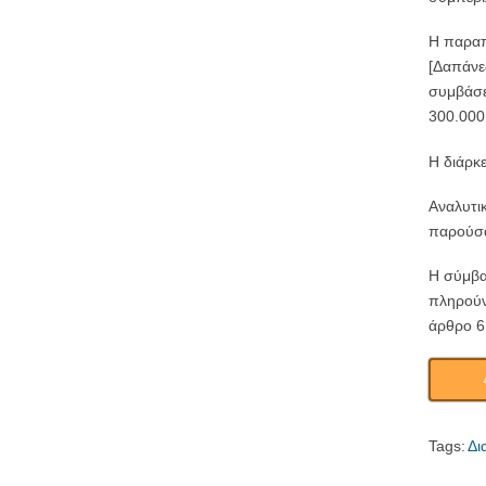
Η παραπ
[Δαπάνε
συμβάσε
300.000
Η διάρκε
Αναλυτικ
παρούσα
Η σύμβα
πληρούν
άρθρο 6
Tags:
Δι