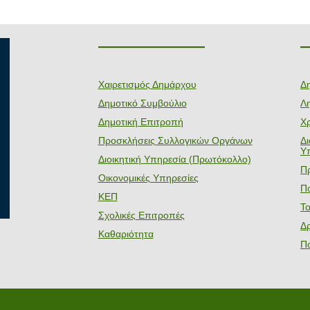
———————
Χαιρετισμός Δημάρχου
Δ
Δημοτικό Συμβούλιο
Λη
Δημοτική Επιτροπή
Χ
Προσκλήσεις Συλλογικών Οργάνων
Δ
Υ
Διοικητική Υπηρεσία (Πρωτόκολλο)
Π
Οικονομικές Υπηρεσίες
Πο
ΚΕΠ
Τ
Σχολικές Επιτροπές
Δ
Καθαριότητα
Π