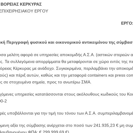
ΒΟΡΕΙΑΣ ΚΕΡΚΥΡΑΣ
 ΕΠΙΧΕΙΡΗΣΙΑΚΟΥ ΕΡΓΟΥ
ΕΡΓΟ:
κή Περιγραφή φυσικού και οικονομικού αντικειμένου της σύμβασ
σα μελέτη αφορά σε υπηρεσίες αποκομιδής Α.Σ.Α. (αστικών στερεών α
ς. Τα συλλεγόμενα απορρίμματα θα μεταφέρονται σε χώρο εντός της π
όρειας Κέρκυρας με ανάδοχο. Συγκεκριμένα, περιλαμβάνει την αποκομι
ούς) και πέριξ αυτών, καθώς και την μεταφορά containers και press co
ς σε στοχευμένα σημεία, προς το ανωτέρω ΣΜΑ.
χόμενες υπηρεσίες κατατάσσονται στους ακόλουθους κωδικούς του Κοι
0-2
ές υποβάλλονται για την τιμή του τόνου των Α.Σ.Α. συμπεριλαμβανομ
ώμενη αξία της σύμβασης ανέρχεται στο ποσό των 241.935,23 € μη συ
λαμβανομένου ΦΠΑ: € 299.999,69 €).