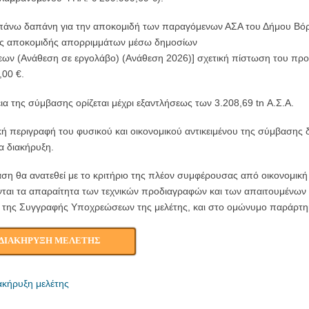
άνω δαπάνη για την αποκομιδή των παραγόμενων ΑΣΑ του Δήμου Βόρε
ς αποκομιδής απορριμμάτων μέσω δημοσίων
ων (Ανάθεση σε εργολάβο) (Ανάθεση 2026)] σχετική πίστωση του πρ
,00 €.
ια της σύμβασης ορίζεται μέχρι εξαντλήσεως των 3.208,69 tn Α.Σ.Α.
ή περιγραφή του φυσικού και οικονομικού αντικειμένου της σύμβασης δ
 διακήρυξη.
ση θα ανατεθεί με το κριτήριο της πλέον συμφέρουσας από οικονομικ
ται τα απαραίτητα των τεχνικών προδιαγραφών και των απαιτουμένων 
 της Συγγραφής Υποχρεώσεων της μελέτης, και στο ομώνυμο παράρτη
ΔΙΑΚΗΡΥΞΗ ΜΕΛΕΤΗΣ
ακήρυξη μελέτης