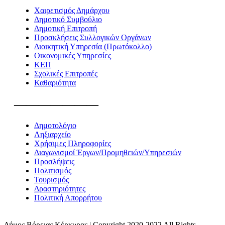
Χαιρετισμός Δημάρχου
Δημοτικό Συμβούλιο
Δημοτική Επιτροπή
Προσκλήσεις Συλλογικών Οργάνων
Διοικητική Υπηρεσία (Πρωτόκολλο)
Οικονομικές Υπηρεσίες
ΚΕΠ
Σχολικές Επιτροπές
Καθαριότητα
———————
Δημοτολόγιο
Ληξιαρχείο
Χρήσιμες Πληροφορίες
Διαγωνισμοί Έργων/Προμηθειών/Υπηρεσιών
Προσλήψεις
Πολιτισμός
Τουρισμός
Δραστηριότητες
Πολιτική Απορρήτου
Δήμος Βόρειας Κέρκυρας | Copyright 2020-2022 All Rights