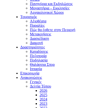
Πανηγύρια και Εκδηλώσεις
Μοναστήρια – Εκκλησίες
Αρχαιολογικοί Χώροι
Τουρισμός
Αξιοθέατα
Παραλίες
Πώς θα έρθετε στην Περιοχή
Μετακινήσεις
Διασκέδαση
Διαμονή
Δραστηριότητες
Καταδύσεις
Πεζοπορία
Ποδηλασία
Θαλάσσια Σπορ
Ιππασία
Επικοινωνία
Ανακοινώσεις
Γενικές
Δελτία Τύπου
2026
2025
2024
2023
2022