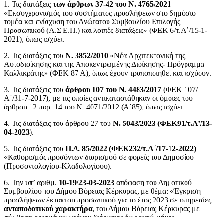
1. Τις διατάξεις
των άρθρων 37-42 του Ν. 4765/2021
«Εκσυγχρονισμός του συστήματος προσλήψεων στο δημόσιο
τομέα και ενίσχυση του Ανώτατου Συμβουλίου Επιλογής
Προσωπικού (Α.Σ.Ε.Π.) και λοιπές διατάξεις» (ΦΕΚ 6/τ.Α΄/15-1-
2021), όπως ισχύει.
2. Τις διατάξεις του
Ν. 3852/2010
«Νέα Αρχιτεκτονική της
Αυτοδιοίκησης και της Αποκεντρωμένης Διοίκησης- Πρόγραμμα
Καλλικράτης» (ΦΕΚ 87 Α), όπως έχουν τροποποιηθεί και ισχύουν.
3. Τις διατάξεις του
άρθρου 107 του Ν. 4483/2017
(ΦΕΚ 107/
Α΄/31-7-2017), με τις οποίες αντικαταστάθηκαν οι όμοιες του
άρθρου 12 παρ. 14 του Ν. 4071/2012 (Α΄85), όπως ισχύει.
4. Τις διατάξεις του άρθρου 27 του
Ν. 5043/2023 (ΦΕΚ91/τ.Α’/13-
04-2023)
.
5. Τις διατάξεις του
Π.Δ. 85/2022 (ΦΕΚ232/τ.Α΄/17-12-2022)
«Καθορισμός προσόντων διορισμού σε φορείς του Δημοσίου
(Προσοντολογίου-Κλαδολογίουυ).
6. Την υπ’ αριθμ.
10-19/23-03-2023
απόφαση του Δημοτικού
Συμβουλίου του Δήμου Βόρειας Κέρκυρας, με θέμα: «Έγκριση
προσλήψεων έκτακτου προσωπικού για το έτος 2023 σε υπηρεσίες
ανταποδοτικού χαρακτήρα
, του Δήμου Βόρειας Κέρκυρας με