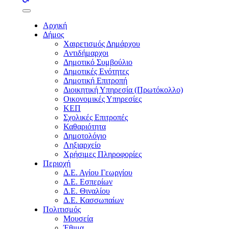
buttons
Αρχική
Δήμος
Χαιρετισμός Δημάρχου
Αντιδήμαρχοι
Δημοτικό Συμβούλιο
Δημοτικές Ενότητες
Δημοτική Επιτροπή
Διοικητική Υπηρεσία (Πρωτόκολλο)
Οικονομικές Υπηρεσίες
ΚΕΠ
Σχολικές Επιτροπές
Καθαριότητα
Δημοτολόγιο
Ληξιαρχείο
Χρήσιμες Πληροφορίες
Περιοχή
Δ.Ε. Αγίου Γεωργίου
Δ.Ε. Εσπερίων
Δ.Ε. Θιναλίου
Δ.Ε. Κασσωπαίων
Πολιτισμός
Μουσεία
Έθιμα