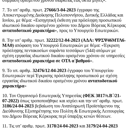
σύμβαση ορισμένου χρόνου διάρκειας έως οκτώ μήνες».
7. Το υπ’ αριθμ. πρωτ.
27666/3-04-2023
έγγραφο της
Αποκεντρωμένης Διοίκησης Πελοποννήσου, Δυτικής Ελλάδας και
Ιονίου, με θέμα: «Εισηγητική έκθεση για πρόσληψη προσωπικού
ιδιωτικού δικαίου ορισμένου χρόνου του Δήμου Βόρειας Κέρκυρας
ανταποδοτικού χαρακτήρα
», προς το Υπουργείο Εσωτερικών.
8. Την υπ’ αριθμ. πρωτ.
32222/12-04-2023 (ΑΔΑ: ΨΡΣΨ46ΜΤΛ6-
ΜΑ0)
απόφαση του Υπουργού Εσωτερικών με θέμα: «Έγκριση
πρόσληψης πεντακοσίων σαράντα τεσσάρων (544) ατόμων με
σχέση εργασίας ιδιωτικού δικαίου ορισμένου χρόνου σε υπηρεσίες
ανταποδοτικού χαρακτήρα σε ΟΤΑ α΄βαθμού
».
9. Το υπ. αριθμ.
32476/12-04-2023
έγγραφο του Υπουργείου
Εσωτερικών περί Έγκρισης πρόσληψης προσωπικού με σχέση
εργασίας ιδιωτικού δικαίου ορισμένου χρόνου
ανταποδοτικού
χαρακτήρα
»
10. Τον Οργανισμό Εσωτερικής Υπηρεσίας
(ΦΕΚ 3817/τ.Β΄/21-
07-2022)
όπως τροποποιήθηκε και ισχύει και την υπ’ αριθμ. πρωτ.
3186/24-04-2023
βεβαίωση του Αναπληρωτή Προϊστάμενου της
Διεύθυνσης Εξυπηρέτησης του Πολίτη & Εσωτερικής Λειτουργίας
του Δήμου Βόρειας Κέρκυρας περί ύπαρξης κενών θέσεων.
11. Τις υπ’ αριθμ. πρωτ.
3178/24-04-2023
και
3179/24-04-2023