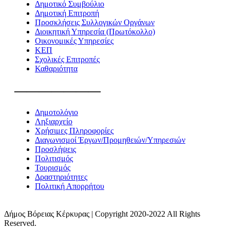
Δημοτικό Συμβούλιο
Δημοτική Επιτροπή
Προσκλήσεις Συλλογικών Οργάνων
Διοικητική Υπηρεσία (Πρωτόκολλο)
Οικονομικές Υπηρεσίες
ΚΕΠ
Σχολικές Επιτροπές
Καθαριότητα
———————
Δημοτολόγιο
Ληξιαρχείο
Χρήσιμες Πληροφορίες
Διαγωνισμοί Έργων/Προμηθειών/Υπηρεσιών
Προσλήψεις
Πολιτισμός
Τουρισμός
Δραστηριότητες
Πολιτική Απορρήτου
Δήμος Βόρειας Κέρκυρας | Copyright 2020-2022 All Rights
Reserved.