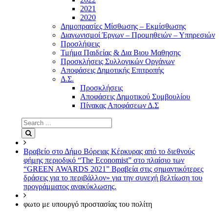
2021
2020
Δημοπρασίες Μίσθωσης – Εκμίσθωσης
Διαγωνισμοί Έργων – Προμηθειών – Υπηρεσιών
Προσλήψεις
Τμήμα Παιδείας & Δια Βιου Μαθησης
Προσκλήσεις Συλλογικών Οργάνων
Αποφάσεις Δημοτικής Επιτροπής
Δ.Σ.
Προσκλήσεις
Αποφάσεις Δημοτικού Συμβουλίου
Πίνακας Αποφάσεων Δ.Σ
Search
for:
Search
Βραβείο στο Δήμο Βόρειας Κέρκυρας από το διεθνούς
φήμης περιοδικό “The Economist” στο πλαίσιο των
“GREEN AWARDS 2021” Βραβεία στις σημαντικότερες
δράσεις για το περιβάλλον» για την συνεχή βελτίωση του
προγράμματος ανακύκλωσης.
φωτο με υπουργό προστασίας του πολίτη