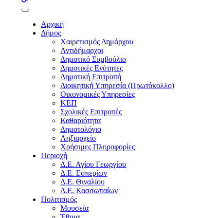
buttons
Αρχική
Δήμος
Χαιρετισμός Δημάρχου
Αντιδήμαρχοι
Δημοτικό Συμβούλιο
Δημοτικές Ενότητες
Δημοτική Επιτροπή
Διοικητική Υπηρεσία (Πρωτόκολλο)
Οικονομικές Υπηρεσίες
ΚΕΠ
Σχολικές Επιτροπές
Καθαριότητα
Δημοτολόγιο
Ληξιαρχείο
Χρήσιμες Πληροφορίες
Περιοχή
Δ.Ε. Αγίου Γεωργίου
Δ.Ε. Εσπερίων
Δ.Ε. Θιναλίου
Δ.Ε. Κασσωπαίων
Πολιτισμός
Μουσεία
Έθιμα