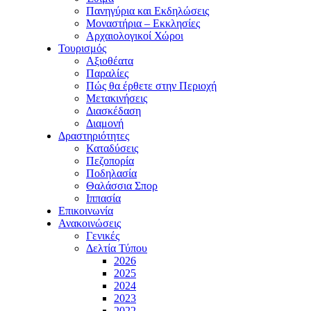
Πανηγύρια και Εκδηλώσεις
Μοναστήρια – Εκκλησίες
Αρχαιολογικοί Χώροι
Τουρισμός
Αξιοθέατα
Παραλίες
Πώς θα έρθετε στην Περιοχή
Μετακινήσεις
Διασκέδαση
Διαμονή
Δραστηριότητες
Καταδύσεις
Πεζοπορία
Ποδηλασία
Θαλάσσια Σπορ
Ιππασία
Επικοινωνία
Ανακοινώσεις
Γενικές
Δελτία Τύπου
2026
2025
2024
2023
2022