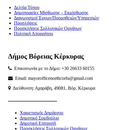
Δελτία Τύπου
Δημοπρασίες Μίσθωσης – Εκμίσθωσης
Διαγωνισμοί Έργων/Προμηθειών/Υπηρεσιών
Προσλήψεις
Προσκλήσεις Συλλογικών Οργάνων
Πολιτική Απορρήτου
Δήμος
Βόρειας
Κέρκυρας
Επικοινωνία με το Δήμο: +30 26633 60155
Email: mayorofficenorthcorfu@gmail.com
Διεύθυνση: Αχαράβη, 49081, Βόρ. Κέρκυρα
———————
Χαιρετισμός Δημάρχου
Δημοτικό Συμβούλιο
Δημοτική Επιτροπή
Προσκλήσεις Συλλογικών Οργάνων