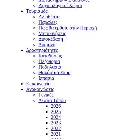
Αρχαιολογικοί Χώροι
Τουρισμός
Αξιοθέατα
Παραλίες
Πώς θα έρθετε στην Περιοχή
Μετακινήσεις
Διασκέδαση
Διαμονή
Δραστηριότητες
Καταδύσεις
Πεζοπορία
Ποδηλασία
Θαλάσσια Σπορ
Ιππασία
Επικοινωνία
Ανακοινώσεις
Γενικές
Δελτία Τύπου
2026
2025
2024
2023
2022
2021