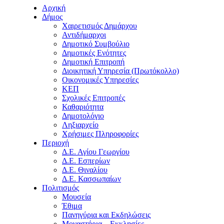
Αρχική
Δήμος
Χαιρετισμός Δημάρχου
Αντιδήμαρχοι
Δημοτικό Συμβούλιο
Δημοτικές Ενότητες
Δημοτική Επιτροπή
Διοικητική Υπηρεσία (Πρωτόκολλο)
Οικονομικές Υπηρεσίες
ΚΕΠ
Σχολικές Επιτροπές
Καθαριότητα
Δημοτολόγιο
Ληξιαρχείο
Χρήσιμες Πληροφορίες
Περιοχή
Δ.Ε. Αγίου Γεωργίου
Δ.Ε. Εσπερίων
Δ.Ε. Θιναλίου
Δ.Ε. Κασσωπαίων
Πολιτισμός
Μουσεία
Έθιμα
Πανηγύρια και Εκδηλώσεις
Μοναστήρια – Εκκλησίες