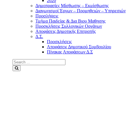
2020
Δημοπρασίες Μίσθωσης – Εκμίσθωσης
Διαγωνισμοί Έργων – Προμηθειών – Υπηρεσιών
Προσλήψεις
Τμήμα Παιδείας & Δια Βιου Μαθησης
Προσκλήσεις Συλλογικών Οργάνων
Αποφάσεις Δημοτικής Επιτροπής
Δ.Σ.
Προσκλήσεις
Αποφάσεις Δημοτικού Συμβουλίου
Πίνακας Αποφάσεων Δ.Σ
Search
for:
Search