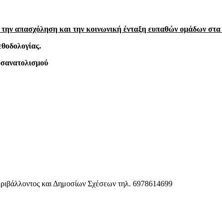
σχόληση και την κοινωνική ένταξη ευπαθών ομάδων στα Ι
εθοδολογίας.
οσανατολισμού
ριβάλλοντος και Δημοσίων Σχέσεων τηλ. 6978614699