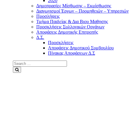
2020
Δημοπρασίες Μίσθωσης – Εκμίσθωσης
Διαγωνισμοί Έργων – Προμηθειών – Υπηρεσιών
Προσλήψεις
Τμήμα Παιδείας & Δια Βιου Μαθησης
Προσκλήσεις Συλλογικών Οργάνων
Αποφάσεις Δημοτικής Επιτροπής
Δ.Σ.
Προσκλήσεις
Αποφάσεις Δημοτικού Συμβουλίου
Πίνακας Αποφάσεων Δ.Σ
Search
for:
Search