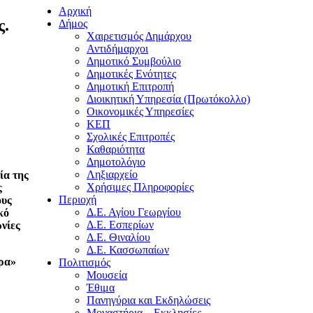
Αρχική
ς.
Δήμος
Χαιρετισμός Δημάρχου
Αντιδήμαρχοι
Δημοτικό Συμβούλιο
Δημοτικές Ενότητες
Δημοτική Επιτροπή
Διοικητική Υπηρεσία (Πρωτόκολλο)
Οικονομικές Υπηρεσίες
ΚΕΠ
Σχολικές Επιτροπές
Καθαριότητα
Δημοτολόγιο
Ληξιαρχείο
ία της
Χρήσιμες Πληροφορίες
ς
Περιοχή
ους
Δ.Ε. Αγίου Γεωργίου
κό
Δ.Ε. Εσπερίων
νίες
Δ.Ε. Θιναλίου
Δ.Ε. Κασσωπαίων
δρα»
Πολιτισμός
Μουσεία
Έθιμα
Πανηγύρια και Εκδηλώσεις
Μοναστήρια – Εκκλησίες