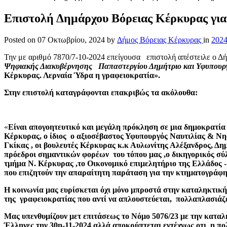
Επιστολή Δημάρχου Βόρειας Κέρκυρας γι
Posted on
07 Οκτωβρίου, 2024
by
Δήμος Βόρειας Κέρκυρας
in
202
Την με αριθμό 7870/7-10-2024 επείγουσα επιστολή απέστειλε ο Δ
Ψηφιακής Διακυβέρνησης Παπαστεργίου Δημήτριο και Υφυπουρ
Κέρκυρας. Λερναία Ύδρα η γραφειοκρατία».
Στην επιστολή καταγράφονται επακριβώς τα ακόλουθα:
«
Είναι απογοητευτικό και μεγάλη πρόκληση σε μια δημοκρατία ν
Κέρκυρας, ο ίδιος ο αξιοσέβαστος Υφυπουργός Ναυτιλίας & Νη
Γκίκας , οι βουλευτές Κέρκυρας κ.κ Αυλωνίτης Αλέξανδρος, Δ
πρόεδροι σημαντικών φορέων του τόπου μας ,ο δικηγορικός σύ
τμήμα Ν. Κέρκυρας ,το Οικονομικό επιμελητήριο της Ελλάδος -
που επιζητούν την απαραίτητη παράταση για την κτηματογράφ
Η κοινωνία μας ευρίσκεται όχι μόνο μπροστά στην καταληκτικ
της γραφειοκρατίας που αντί να απλουστεύεται, πολλαπλασιάζε
Μας υπενθυμίζουν μετ επιτάσεως το Νόμο 5076/23 με την καταλ
Έλληνες την 30η-11-2024 αλλά αποκρύπτεται εντέχνως οτι η πο