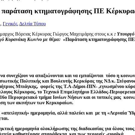
α παράταση κτηματογράφησης ΠΕ Κέρκυρα
4
,
Γενικές
,
Δελτία Τύπου
ήμαρχος Βόρειας Κέρκυρας Γιώργος Μαχειμάρης στους κ.κ
: Υπουργό
γό Κυρανάκη Κων/νο με θέμα: «
Παράταση κτηματογράφησης ΠΕ
α συνεχίζουν να απαξιώνονται και να εμπαίζονται τόσο η κοινων
σιωτικής Πολιτικής και Βουλευτής Κερκύρας της ΝΔ κ. Στέφανο
ημήτριος Μπιάγκης, φορείς της Τ.Α-Δήμοι-ΠΙΝ- ,εγνωσμένου κύρ
λλογος Κέρκυρας, το Τεχνικό Επιμελητήριο Ελλάδος-Περιφερεια
16ο Περιφερειακό τμήμα Ιονίων Νήσων και οι τοπικές μας κοινω
ηση των ακινήτων των Κερκυραίων.
ή «απειλητική» ημερομηνία, αλλά παλεύει και με τη «Λερναία Ύ
ται.
ηκτική ημερομηνία ολοκλήρωσης της διαδικασίας για όλους τους
λιτεία καθυστέρησε απαράδεκτα και πως περιοχές -ευνοϊκά