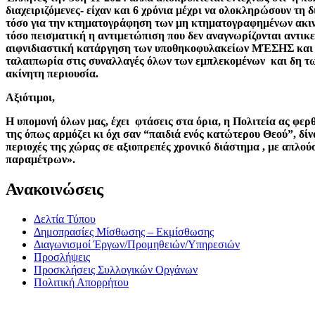
διαχειριζόμενες- είχαν και 6 χρόνια μέχρι να ολοκληρώσουν τη
τόσο για την κτηματογράφηση των μη κτηματογραφημένων ακινήτ
τόσο πεισματική η αντιμετώπιση που δεν αναγνωρίζονται αντικε
αιφνιδιαστική κατάργηση των υποθηκοφυλακείων ΜΈΣΗΣ και
ταλαιπωρία στις συναλλαγές όλων των εμπλεκομένων και δη τω
ακίνητη περιουσία.
Αξιότιμοι,
Η υπομονή όλων μας, έχει φτάσεις στα όρια, η Πολιτεία ας φερ
της όπως αρμόζει κι όχι σαν “παιδιά ενός κατώτερου Θεού”, δί
περιοχές της χώρας σε αξιοπρεπές χρονικό διάστημα , με απλ
παραμέτρων».
Ανακοινώσεις
Δελτία Τύπου
Δημοπρασίες Μίσθωσης – Εκμίσθωσης
Διαγωνισμοί Έργων/Προμηθειών/Υπηρεσιών
Προσλήψεις
Προσκλήσεις Συλλογικών Οργάνων
Πολιτική Απορρήτου