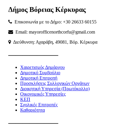
Δήμος
Βόρειας
Κέρκυρας
Επικοινωνία με το Δήμο: +30 26633 60155
Email: mayorofficenorthcorfu@gmail.com
Διεύθυνση: Αχαράβη, 49081, Βόρ. Κέρκυρα
———————
Χαιρετισμός Δημάρχου
Δημοτικό Συμβούλιο
Δημοτική Επιτροπή
Προσκλήσεις Συλλογικών Οργάνων
Διοικητική Υπηρεσία (Πρωτόκολλο)
Οικονομικές Υπηρεσίες
ΚΕΠ
Σχολικές Επιτροπές
Καθαριότητα
———————