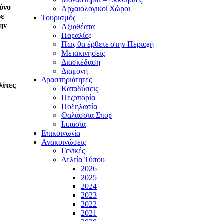
ρόνο
Αρχαιολογικοί Χώροι
δε
Τουρισμός
ην
Αξιοθέατα
Παραλίες
Πώς θα έρθετε στην Περιοχή
Μετακινήσεις
Διασκέδαση
Διαμονή
Δραστηριότητες
λίτες
Καταδύσεις
Πεζοπορία
Ποδηλασία
Θαλάσσια Σπορ
Ιππασία
Επικοινωνία
Ανακοινώσεις
Γενικές
Δελτία Τύπου
2026
2025
2024
2023
2022
2021