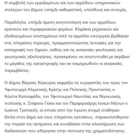
Η συμβολή των εργαζομένων και των αρμόδιων υπηρεσιακών
στελεχών του Δήμου υπήρξε καθοριστική, υπεύθυνη και συνεχής.
Παράλληλα, υπήρξε άμεση κινητοποίηση και των αρμόδιων
κρατικών και περιφερειακών φορέων. Κλιμάκια μηχανικών και
εξειδικευμένων επιστημόνων από τα αρμόδια υπουργεία βρέθηκαν
στις πληγείσες περιοχές, πραγματοποιώντας αυτοψίες για την
καταγραφή των ζημιών, καθώς και τις αναγκαίες γεωλογικές και
γεωτεχνικές αξιολογήσεις, προκειμένου να αποτυπωθεί με ακρίβεια
το μέγεθος της καταστροφής και να τεκμηριωθούν οι αναγκαίες
παρεμβάσεις.
Ο Δήμος Βόρειας Κέρκυρας εκφράζει τις ευχαριστίες του προς τον
Υφυπουργό Κλιματικής Κρίσης και Πολιτικής Προστασίας κ.
Κώστα Κατσαφάδο, τον Υφυπουργό Ναυτιλίας και Νησιωτικής
πολιτικής κ. Στέφανο Γκίκα και τον Περιφερειάρχη Ιονίων Νήσων κ.
Ιωάννη Τρεπεκλή, οι οποίοι από την πρώτη στιγμή στάθηκαν
δίπλα στον Δήμο και τους πληγέντες κατοίκους, παρακολούθησαν
την πορεία του αιτήματος και συνέβαλαν στην ολοκλήρωση των
διαδικασιών που οδήγησαν στην πίστωση της χρηματοδότησης.