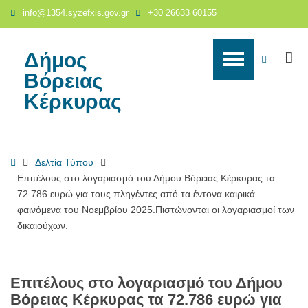
Επιτέλους
info@1354.syzefxis.gov.gr
+30 26633 60155
στο
λογαριασμό
του
Δήμος
S
WCAG
Δήμου
Βόρειας
Βόρειας
buttons
Κέρκυρας
Κέρκυρας
τα
72.786
ευρώ
Home
Δελτία Τύπου
για
Επιτέλους στο λογαριασμό του Δήμου Βόρειας Κέρκυρας τα
τους
72.786 ευρώ για τους πληγέντες από τα έντονα καιρικά
πληγέντες
φαινόμενα του Νοεμβρίου 2025.Πιστώνονται οι λογαριασμοί των
από
δικαιούχων.
τα
έντονα
καιρικά
φαινόμενα
Επιτέλους στο λογαριασμό του Δήμου
του
Βόρειας Κέρκυρας τα 72.786 ευρώ για
Νοεμβρίου