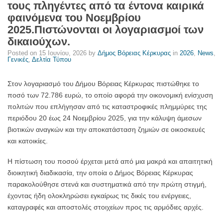
τους πληγέντες από τα έντονα καιρικά
2025.Πιστώνονται
φαινόμενα του Νοεμβρίου
οι
2025.Πιστώνονται οι λογαριασμοί των
λογαριασμοί
δικαιούχων.
των
Posted on
15 Ιουνίου, 2026
by
Δήμος Βόρειας Κέρκυρας
in
2026
,
News
,
δικαιούχων.
Γενικές
,
Δελτία Τύπου
-
Δήμος
Στον λογαριασμό του Δήμου Βόρειας Κέρκυρας πιστώθηκε το
Βόρειας
ποσό των 72.786 ευρώ, το οποίο αφορά την οικονομική ενίσχυση
Κέρκυρας
πολιτών που επλήγησαν από τις καταστροφικές πλημμύρες της
περιόδου 20 έως 24 Νοεμβρίου 2025, για την κάλυψη άμεσων
βιοτικών αναγκών και την αποκατάσταση ζημιών σε οικοσκευές
και κατοικίες.
Η πίστωση του ποσού έρχεται μετά από μια μακρά και απαιτητική
διοικητική διαδικασία, την οποία ο Δήμος Βόρειας Κέρκυρας
παρακολούθησε στενά και συστηματικά από την πρώτη στιγμή,
έχοντας ήδη ολοκληρώσει εγκαίρως τις δικές του ενέργειες,
καταγραφές και αποστολές στοιχείων προς τις αρμόδιες αρχές.