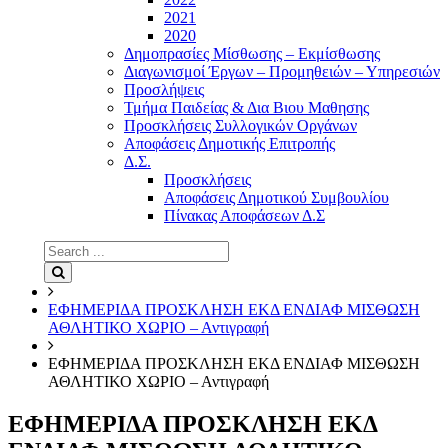
2021
2020
Δημοπρασίες Μίσθωσης – Εκμίσθωσης
Διαγωνισμοί Έργων – Προμηθειών – Υπηρεσιών
Προσλήψεις
Τμήμα Παιδείας & Δια Βιου Μαθησης
Προσκλήσεις Συλλογικών Οργάνων
Αποφάσεις Δημοτικής Επιτροπής
Δ.Σ.
Προσκλήσεις
Αποφάσεις Δημοτικού Συμβουλίου
Πίνακας Αποφάσεων Δ.Σ
Search
for:
Search
ΕΦΗΜΕΡΙΔΑ ΠΡΟΣΚΛΗΣΗ ΕΚΔ ΕΝΔΙΑΦ ΜΙΣΘΩΣΗ
ΑΘΛΗΤΙΚΟ ΧΩΡΙΟ – Αντιγραφή
ΕΦΗΜΕΡΙΔΑ ΠΡΟΣΚΛΗΣΗ ΕΚΔ ΕΝΔΙΑΦ ΜΙΣΘΩΣΗ
ΑΘΛΗΤΙΚΟ ΧΩΡΙΟ – Αντιγραφή
ΕΦΗΜΕΡΙΔΑ ΠΡΟΣΚΛΗΣΗ ΕΚΔ