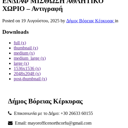
ΕΝΔΙΑΦ ΜΙΣΘΩΣΗ ΑΘΛΗΤΙΚΟ
ΧΩΡΙΟ – Αντιγραφή
Posted on
19 Αυγούστου, 2025
by
Δήμος Βόρειας Κέρκυρας
in
Downloads
full (x)
thumbnail (x)
medium (x)
medium_large (x)
large (x)
1536x1536 (x)
2048x2048 (x)
post-thumbnail (x)
Δήμος
Βόρειας
Κέρκυρας
Επικοινωνία με το Δήμο: +30 26633 60155
Email: mayorofficenorthcorfu@gmail.com