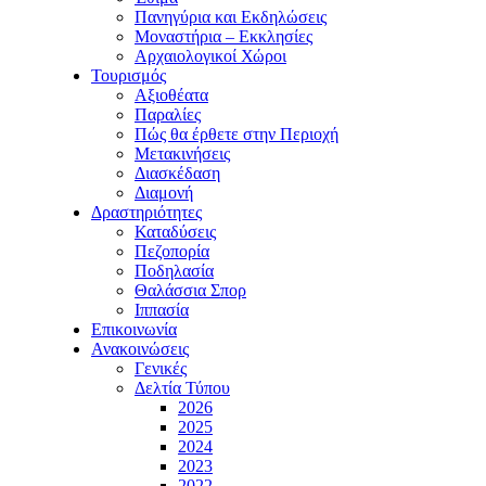
Πανηγύρια και Εκδηλώσεις
Μοναστήρια – Εκκλησίες
Αρχαιολογικοί Χώροι
Τουρισμός
Αξιοθέατα
Παραλίες
Πώς θα έρθετε στην Περιοχή
Μετακινήσεις
Διασκέδαση
Διαμονή
Δραστηριότητες
Καταδύσεις
Πεζοπορία
Ποδηλασία
Θαλάσσια Σπορ
Ιππασία
Επικοινωνία
Ανακοινώσεις
Γενικές
Δελτία Τύπου
2026
2025
2024
2023
2022