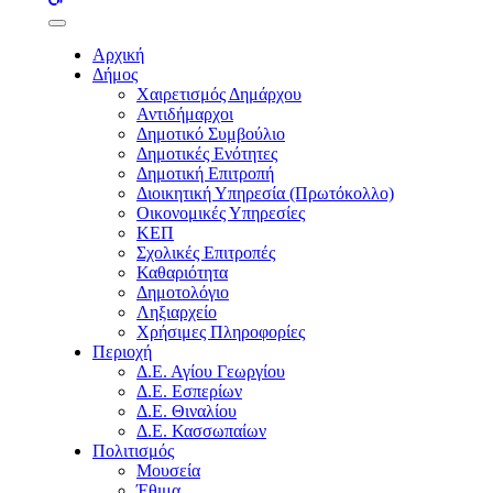
buttons
Αρχική
Δήμος
Χαιρετισμός Δημάρχου
Αντιδήμαρχοι
Δημοτικό Συμβούλιο
Δημοτικές Ενότητες
Δημοτική Επιτροπή
Διοικητική Υπηρεσία (Πρωτόκολλο)
Οικονομικές Υπηρεσίες
ΚΕΠ
Σχολικές Επιτροπές
Καθαριότητα
Δημοτολόγιο
Ληξιαρχείο
Χρήσιμες Πληροφορίες
Περιοχή
Δ.Ε. Αγίου Γεωργίου
Δ.Ε. Εσπερίων
Δ.Ε. Θιναλίου
Δ.Ε. Κασσωπαίων
Πολιτισμός
Μουσεία
Έθιμα