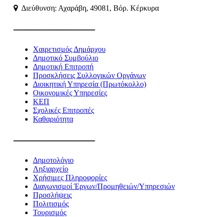
Διεύθυνση: Αχαράβη, 49081, Βόρ. Κέρκυρα
———————
Χαιρετισμός Δημάρχου
Δημοτικό Συμβούλιο
Δημοτική Επιτροπή
Προσκλήσεις Συλλογικών Οργάνων
Διοικητική Υπηρεσία (Πρωτόκολλο)
Οικονομικές Υπηρεσίες
ΚΕΠ
Σχολικές Επιτροπές
Καθαριότητα
———————
Δημοτολόγιο
Ληξιαρχείο
Χρήσιμες Πληροφορίες
Διαγωνισμοί Έργων/Προμηθειών/Υπηρεσιών
Προσλήψεις
Πολιτισμός
Τουρισμός