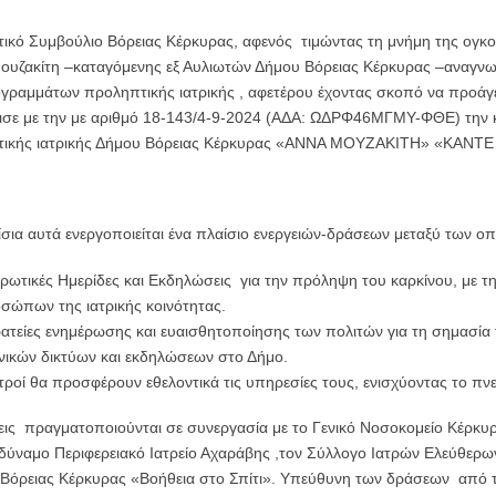
τικό Συμβούλιο Βόρειας Κέρκυρας, αφενός τιμώντας τη μνήμη της ογ
ουζακίτη –καταγόμενης εξ Αυλιωτών Δήμου Βόρειας Κέρκυρας –αναγνωρί
γραμμάτων προληπτικής ιατρικής , αφετέρου έχοντας σκοπό να προάγε
σε με την με αριθμό 18-143/4-9-2024 (ΑΔΑ: ΩΔΡΦ46ΜΓΜΥ-ΦΘΕ) την
τικής ιατρικής Δήμου Βόρειας Κέρκυρας «ΑΝΝΑ ΜΟΥΖΑΚΙΤΗ» «ΚΑ
ίσια αυτά ενεργοποιείται ένα πλαίσιο ενεργειών-δράσεων μεταξύ των ο
ρωτικές Ημερίδες και Εκδηλώσεις για την πρόληψη του καρκίνου, με τη
σώπων της ιατρικής κοινότητας.
ατείες ενημέρωσης και ευαισθητοποίησης των πολιτών για τη σημασί
νικών δικτύων και εκδηλώσεων στο Δήμο.
ατροί θα προσφέρουν εθελοντικά τις υπηρεσίες τους, ενισχύοντας το π
εις πραγματοποιούνται σε συνεργασία με το Γενικό Νοσοκομείο Κέρκυρα
δύναμο Περιφερειακό Ιατρείο Αχαράβης ,τον Σύλλογο Ιατρών Ελεύθερω
όρειας Κέρκυρας «Βοήθεια στο Σπίτι». Υπεύθυνη των δράσεων από το