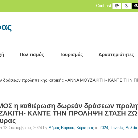
Default
Nigh
Contrast
contrast
cont
ρας
χή
Πολιτισμός
Τουρισμός
Δραστηριότητες
ν δράσεων προληπτικής ιατρικής «ΑΝΝΑ ΜΟΥΖΑΚΙΤΗ- ΚΑΝΤΕ ΤΗΝ Π
ΟΣ η καθιέρωση δωρεάν δράσεων προληπ
ΑΚΙΤΗ- ΚΑΝΤΕ ΤΗΝ ΠΡΟΛΗΨΗ ΣΤΑΣΗ ΖΩΗΣ
υρας
on
13 Σεπτεμβρίου, 2024
by
Δήμος Βόρειας Κέρκυρας
in
2024
,
Γενικές
,
Δελτία