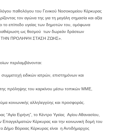
κολόγου παθολόγου του Γενικού Νοσοκομείου Κέρκυρας
ζοντας τον αγώνα της για τη μεγάλη σημασία και αξία
ι το επίπεδο υγείας των δημοτών του, ομόφωνα
 καθιέρωση ως θεσμού των δωρεάν δράσεων
ΝΤΕ ΤΗΝ ΠΡΟΛΗΨΗ ΣΤΑΣΗ ΖΩΗΣ».
ποίων περιλαμβάνονται:
 συμμετοχή ειδικών ιατρών, επιστημόνων και
α της πρόληψης του καρκίνου μέσω τοπικών ΜΜΕ,
νεύμα κοινωνικής αλληλεγγύης και προσφοράς.
ς “Αγία Ειρήνη”, το Κέντρο Υγείας Αγίου Αθανασίου,
ν Επαγγελματιών Κέρκυρας και την κοινωνική δομή του
 Δήμο Βόρειας Κέρκυρας είναι η Αντιδήμαρχος