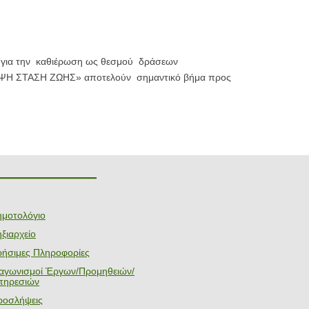
 για την καθιέρωση ως θεσμού δράσεων
ΨΗ ΣΤΑΣΗ ΖΩΗΣ» αποτελούν σημαντικό βήμα προς
———————
ημοτολόγιο
ξιαρχείο
ρήσιμες Πληροφορίες
ιαγωνισμοί Έργων/Προμηθειών/
πηρεσιών
ροσλήψεις