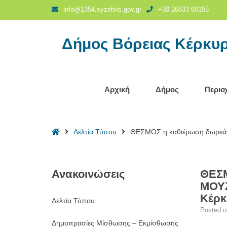
ΘΕΣΜΟΣ
info@1354.syzefxis.gov.gr
+30 26633 60155
η
καθιέρωση
Δήμος Βόρειας Κέρκυ
δωρεάν
δράσεων
προληπτικής
ιατρικής
«ΑΝΝΑ
Αρχική
Δήμος
Περιο
ΜΟΥΖΑΚΙΤΗ-
ΚΑΝΤΕ
ΤΗΝ
Home
Δελτία Τύπου
ΘΕΣΜΟΣ η καθιέρωση δωρεά
ΠΡΟΛΗΨΗ
ΣΤΑΣΗ
ΖΩΗΣ»,
στο
Ανακοινώσεις
ΘΕΣΜ
Δήμο
ΜΟΥΖ
Βόρειας
Κέρκ
Δελτία Τύπου
Κέρκυρας
Posted 
-
Δημοπρασίες Μίσθωσης – Εκμίσθωσης
Δήμος