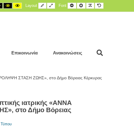
t
Black
Black
Yellow
Fixed
Wide
Smaller
Larger
Readable
Default
Layout
Font
rast
and
and
and
layout
layout
Font
Font
Font
Font
White
Yellow
Black
contrast
contrast
contrast
Search
Επικοινωνία
Ανακοινώσεις
ΡΟΛΗΨΗ ΣΤΑΣΗ ΖΩΗΣ», στο Δήμο Βόρειας Κέρκυρας
τικής ιατρικής «ΑΝΝΑ
», στο Δήμο Βόρειας
 Τύπου