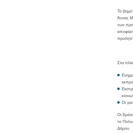
Το Δημο
Άννας Μ
των προ
αποφάσι
προληπ
Στα πλα
Ενημε
εκπρο
Εκστρ
κοινω
Οι γι
Οι δράσ
το Πολυ
Δήμου Β