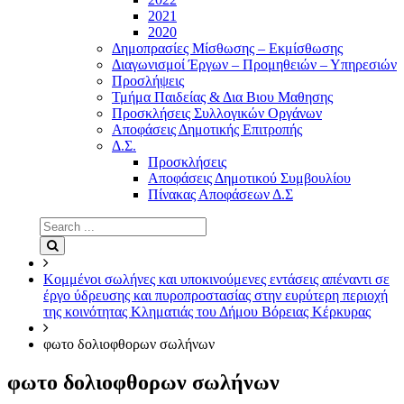
2021
2020
Δημοπρασίες Μίσθωσης – Εκμίσθωσης
Διαγωνισμοί Έργων – Προμηθειών – Υπηρεσιών
Προσλήψεις
Τμήμα Παιδείας & Δια Βιου Μαθησης
Προσκλήσεις Συλλογικών Οργάνων
Αποφάσεις Δημοτικής Επιτροπής
Δ.Σ.
Προσκλήσεις
Αποφάσεις Δημοτικού Συμβουλίου
Πίνακας Αποφάσεων Δ.Σ
Search
for:
Search
Κομμένοι σωλήνες και υποκινούμενες εντάσεις απέναντι σε
έργο ύδρευσης και πυροπροστασίας στην ευρύτερη περιοχή
της κοινότητας Κληματιάς του Δήμου Βόρειας Κέρκυρας
φωτο δολιοφθορων σωλήνων
φωτο δολιοφθορων σωλήνων