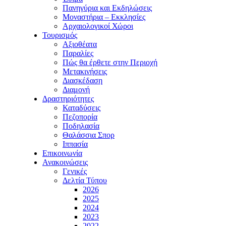
Πανηγύρια και Εκδηλώσεις
Μοναστήρια – Εκκλησίες
Αρχαιολογικοί Χώροι
Τουρισμός
Αξιοθέατα
Παραλίες
Πώς θα έρθετε στην Περιοχή
Μετακινήσεις
Διασκέδαση
Διαμονή
Δραστηριότητες
Καταδύσεις
Πεζοπορία
Ποδηλασία
Θαλάσσια Σπορ
Ιππασία
Επικοινωνία
Ανακοινώσεις
Γενικές
Δελτία Τύπου
2026
2025
2024
2023
2022