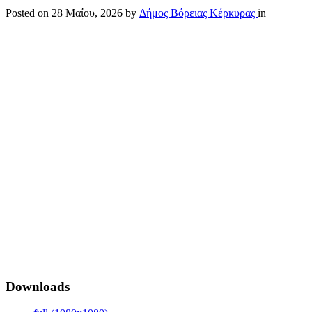
Posted on
28 Μαΐου, 2026
by
Δήμος Βόρειας Κέρκυρας
in
Downloads