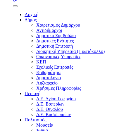
buttons
Αρχική
Δήμος
Χαιρετισμός Δημάρχου
Αντιδήμαρχοι
Δημοτικό Συμβούλιο
Δημοτικές Ενότητες
Δημοτική Επιτροπή
Διοικητική Υπηρεσία (Πρωτόκολλο)
Οικονομικές Υπηρεσίες
ΚΕΠ
Σχολικές Επιτροπές
Καθαριότητα
Δημοτολόγιο
Ληξιαρχείο
Χρήσιμες Πληροφορίες
Περιοχή
Δ.Ε. Αγίου Γεωργίου
Δ.Ε. Εσπερίων
Δ.Ε. Θιναλίου
Δ.Ε. Κασσωπαίων
Πολιτισμός
Μουσεία
Έθιμα