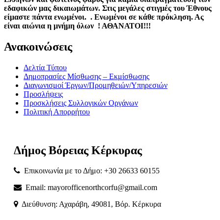
εδαφικών μας δικαιωμάτων. Στις μεγάλες στιγμές του Έθνους
είμαστε πάντα ενωμένοι. . Ενωμένοι σε κάθε πρόκληση. Ας
είναι αιώνια η μνήμη όλων ! ΑΘΑΝΑΤΟΙ!!!
Ανακοινώσεις
Δελτία Τύπου
Δημοπρασίες Μίσθωσης – Εκμίσθωσης
Διαγωνισμοί Έργων/Προμηθειών/Υπηρεσιών
Προσλήψεις
Προσκλήσεις Συλλογικών Οργάνων
Πολιτική Απορρήτου
Δήμος
Βόρειας
Κέρκυρας
Επικοινωνία με το Δήμο: +30 26633 60155
Email: mayorofficenorthcorfu@gmail.com
Διεύθυνση: Αχαράβη, 49081, Βόρ. Κέρκυρα