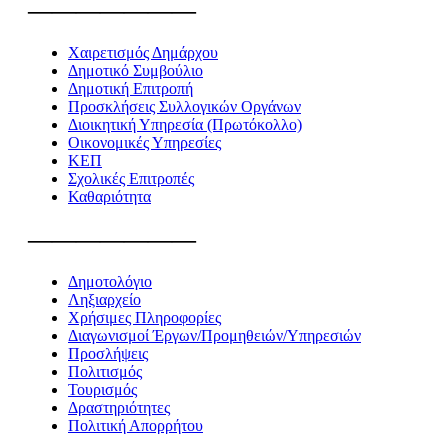
———————
Χαιρετισμός Δημάρχου
Δημοτικό Συμβούλιο
Δημοτική Επιτροπή
Προσκλήσεις Συλλογικών Οργάνων
Διοικητική Υπηρεσία (Πρωτόκολλο)
Οικονομικές Υπηρεσίες
ΚΕΠ
Σχολικές Επιτροπές
Καθαριότητα
———————
Δημοτολόγιο
Ληξιαρχείο
Χρήσιμες Πληροφορίες
Διαγωνισμοί Έργων/Προμηθειών/Υπηρεσιών
Προσλήψεις
Πολιτισμός
Τουρισμός
Δραστηριότητες
Πολιτική Απορρήτου