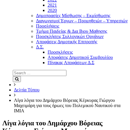
2021
2020
Δημοπρασίες Μίσθωσης – Εκμίσθωσης
Διαγωνισμοί Έργων – Προμηθειών – Υπηρεσιών
Προσλήψεις
Τμήμα Παιδείας & Δια Βιου Μαθησης
Προσκλήσεις Συλλογικών Οργάνων
Αποφάσεις Δημοτικής Επιτροπής
Δ.Σ.
Προσκλήσεις
Αποφάσεις Δημοτικού Συμβουλίου
Πίνακας Αποφάσεων Δ.Σ
Search
for:
Search
Δελτία Τύπου
Λίγα λόγια του Δημάρχου Βόρειας Κέρκυρας Γιώργου
Μαχειμάρη για τους ήρωες του Πολεμικού Ναυτικού στα
ΙΜΙΑ
Λίγα λόγια του Δημάρχου Βόρειας