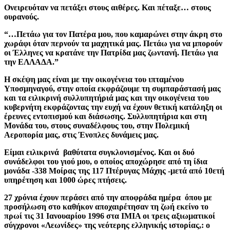
Ονειρευόταν να πετάξει στους αιθέρες. Και πέταξε… στους
ουρανούς.
“…Πετάω για τον Πατέρα μου, που καμαρώνει στην άκρη στο
χωράφι όταν περνούν τα μαχητικά μας. Πετάω για να μπορούν
οι Έλληνες να κρατάνε την Πατρίδα μας ζωντανή. Πετάω για
την ΕΛΛΑΔΑ.”
H σκέψη μας είναι με την οικογένεια του ιπταμένου
Υποσμηναγού, στην οποία εκφράζουμε τη συμπαράστασή μας
και τα ειλικρινή συλλυπητήριά μας και την οικογένεια του
κυβερνήτη εκφράζοντας την ευχή να έχουν θετική κατάληξη οι
έρευνες εντοπισμού και διάσωσης. Συλλυπητήρια και στη
Μονάδα του, στους συναδέλφους του, στην Πολεμική
Αεροπορία μας, στις Ένοπλες δυνάμεις μας.
Είμαι ειλικρινά βαθύτατα συγκλονισμένος. Και οι δυό
συνάδελφοι του γιού μου, ο οποίος αποχώρησε από τη ίδια
μονάδα -338 Μοίρας της 117 Πτέρυγας Μάχης -μετά από 10ετή
υπηρέτηση και 1000 ώρες πτήσεις.
27 χρόνια έχουν περάσει από την αποφράδα ημέρα όπου με
προσήλωση στο καθήκον αποχαιρέτησαν τη ζωή εκείνο το
πρωί τις 31 Ιανουαρίου 1996 στα ΙΜΙΑ οι τρεις αξιωματικοί
σύγχρονοι «Λεωνίδες» της νεότερης ελληνικής ιστορίας,: ο