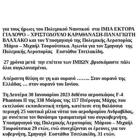
για τους ήρωες του Πολεμικού Ναυτικού στα ΙΜΙΑ ΕΚΤΟΡΑ
ΓΙΑΛΟΨΟ – ΧΡΙΣΤΟΔΟΥΛΟ ΚΑΡΑΘΑΝΑΣΗ-ΠΑΝΑΓΙΩΤΗ
ΒΛΑΧΑΚΟ και τον Υποσμηναγό της Πολεμικής Αεροπορίας
Μάριο – Μιχαήλ Τουρούτσικα. Αγωνία για τον Σμηναγό της
Πολεμικής Αεροπορίας Ευστάθιο Τσιτλακίδη.
27 χρόνια μετά την επέτειο των ΙΜΙΩΝ ,βρισκόμαστε πάλι
όλοι συγκλονισμένοι.
Απέραντη θλίψη σε γη και ουρανό …….. Στον ουρανό της
Ελλάδας … στον ουρανό του Ιονίου.
Τη Δευτέρα 30 Ιανουαρίου 2023 διθέσιο αεροσκάφος F-4
Phantom II της 338 Μοίρας της 117 Πτέρυγας Μάχης που
εκτελούσε εκπαιδευτική πτήση, κατέπεσε στη θαλάσσια
περιοχή 25 ναυτικά μίλια νότια του αεροδρομίου Ανδραβίδας,
με συνέπεια τον θανάσιμο τραυματισμό του συγκυβερνήτη,
Υποσμηναγού της Πολεμικής Αεροπορίας Μάριου – Μιχαήλ
Τουρούτσικα 29 ετών, ενώ συνεχίζονται οι έρευνες για τον
κυβερνήτη, Σμηναγό Ευστάθιο Τσιτλακίδη, 31 ετών.