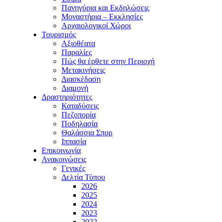
Πανηγύρια και Εκδηλώσεις
Μοναστήρια – Εκκλησίες
Αρχαιολογικοί Χώροι
Τουρισμός
Αξιοθέατα
Παραλίες
Πώς θα έρθετε στην Περιοχή
Μετακινήσεις
Διασκέδαση
Διαμονή
Δραστηριότητες
Καταδύσεις
Πεζοπορία
Ποδηλασία
Θαλάσσια Σπορ
Ιππασία
Επικοινωνία
Ανακοινώσεις
Γενικές
Δελτία Τύπου
2026
2025
2024
2023
2022