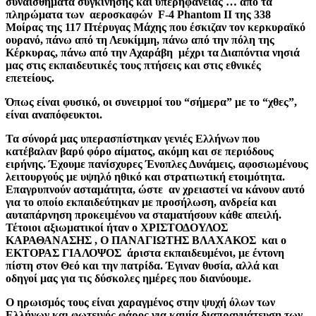
συναισθήματα συγκίνησης και υπερηφάνειας … από τα
πληρώματα των αεροσκαφών F-4 Phantom II της 338
Μοίρας της 117 Πτέρυγας Μάχης που έσκιζαν τον κερκυραϊκό
ουρανό, πάνω από τη Λευκίμμη, πάνω από την πόλη της
Κέρκυρας, πάνω από την Αχαράβη μέχρι τα Διαπόντια νησιά
μας στις εκπαιδευτικές τους πτήσεις και στις εθνικές
επετείους.
Όπως είναι φυσικό, οι συνειρμοί του “σήμερα” με το “χθες”,
είναι αναπόφευκτοι.
Τα σύνορά μας υπερασπίστηκαν γενιές Ελλήνων που
κατέβαλαν βαρύ φόρο αίματος, ακόμη και σε περιόδους
ειρήνης. Έχουμε πανίσχυρες Ένοπλες Δυνάμεις, αφοσιωμένους
λειτουργούς με υψηλό ηθικό και στρατιωτική ετοιμότητα.
Επαγρυπνούν ασταμάτητα, ώστε αν χρειαστεί να κάνουν αυτό
για το οποίο εκπαιδεύτηκαν με προσήλωση, ανδρεία και
αυταπάρνηση προκειμένου να σταματήσουν κάθε απειλή.
Τέτοιοι αξιωματικοί ήταν ο ΧΡΙΣΤΟΔΟΥΛΟΣ
ΚΑΡΑΘΑΝΑΣΗΣ , Ο ΠΑΝΑΓΙΩΤΗΣ ΒΛΑΧΑΚΟΣ και ο
ΕΚΤΟΡΑΣ ΓΙΑΛΟΨΟΣ άριστα εκπαιδευμένοι, με έντονη
πίστη στον Θεό και την πατρίδα. Έγιναν θυσία, αλλά και
οδηγοί μας για τις δύσκολες ημέρες που διανύουμε.
Ο ηρωισμός τους είναι χαραγμένος στην ψυχή όλων των
Ελλήνων και φωτεινός φάρος για καμία διαπραγμάτευση των