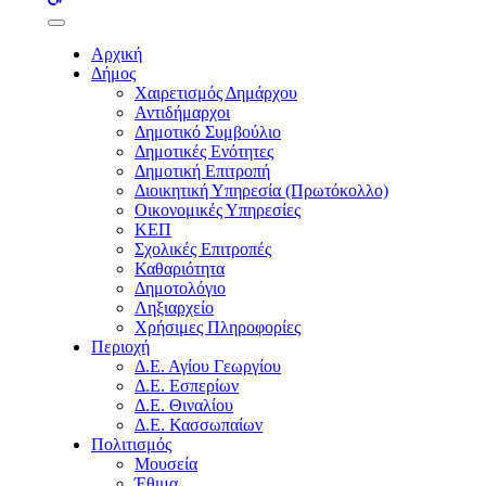
buttons
Αρχική
Δήμος
Χαιρετισμός Δημάρχου
Αντιδήμαρχοι
Δημοτικό Συμβούλιο
Δημοτικές Ενότητες
Δημοτική Επιτροπή
Διοικητική Υπηρεσία (Πρωτόκολλο)
Οικονομικές Υπηρεσίες
ΚΕΠ
Σχολικές Επιτροπές
Καθαριότητα
Δημοτολόγιο
Ληξιαρχείο
Χρήσιμες Πληροφορίες
Περιοχή
Δ.Ε. Αγίου Γεωργίου
Δ.Ε. Εσπερίων
Δ.Ε. Θιναλίου
Δ.Ε. Κασσωπαίων
Πολιτισμός
Μουσεία
Έθιμα