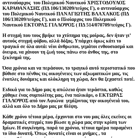
αντιναύαρχος του Πολεμικού Ναυτικού ΧΡΙΣΤΟΔΟΥΛΟΣ
ΚΑΡΑΘΑΝΑΣΗΣ (ΠΔ 106/130209/τεύχος Γ), ο αντιναύαρχος
του Πολεμικού Ναυτικού ΠΑΝΑΓΙΩΤΗΣ ΒΛΑΧΑΚΟΣ (ΠΔ
106/130209/τεύχος Γ), και ο Πλοίαρχος του Πολεμικού
Ναυτικού ΕΚΤΟΡΑΣ ΓΙΑΛΟΨΟΣ ( ΠΔ 514/070709/τεύχος Γ).
Η στιγμή που τους βρήκε το χτύπημα της μοίρας, δεν ήταν γι’
αυτούς στιγμή φόβου, αλλά δόξας. Υπάρχει όμως κάτι το
τραγικό σε όλα αυτά: νέοι άνθρωποι, γεμάτοι ενθουσιασμό και
όνειρα, να χάνουν τη ζωή τους πάνω στο άνθος της, στο
ξεκίνημά της.
Όσα χρόνια και να περάσουν, το τραγικό αυτό περιστατικό που
βύθισε στο πένθος τις οικογένειες των αξιωματικών μας, τις
ένοπλες δυνάμεις και ολόκληρη τη χώρα, δεν θα ξεχαστεί ποτέ.
Ειδικά για το Δήμο μας η απώλεια ήταν τεράστια, καθώς
χάθηκε ένας συμπολίτης μας, ένα παλικάρι, ο ΕΚΤΩΡΑΣ
ΓΙΑΛΟΨΟΣ από τον Αφιώνα γεμίζοντας την οικογένειά του,
αλλά και όλο το Δήμο μας με θλίψη.
Κάθε χρόνο τέτοια μέρα, έρχονται στο νου μας όλες εκείνες οι
δραματικές στιγμές που βίωσε η χώρα μας στην κρίση των
Ιμίων. Η συγκίνηση, παρά τα χρόνια, τέτοια ημέρα παραμένει
το ίδιο δυνατή. Όπως δυνατές είναι οι μνήμες , τα