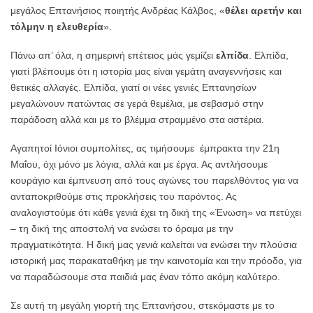
μεγάλος Επτανήσιος ποιητής Ανδρέας Κάλβος, «
θέλει αρετήν και
τόλμην η ελευθερία
».
Πάνω απ’ όλα, η σημερινή επέτειος μάς γεμίζει
ελπίδα
. Ελπίδα,
γιατί βλέπουμε ότι η ιστορία μας είναι γεμάτη αναγεννήσεις και
θετικές αλλαγές. Ελπίδα, γιατί οι νέες γενιές Επτανησίων
μεγαλώνουν πατώντας σε γερά θεμέλια, με σεβασμό στην
παράδοση αλλά και με το βλέμμα στραμμένο στα αστέρια.
Αγαπητοί Ιόνιοι συμπολίτες, ας τιμήσουμε έμπρακτα την 21η
Μαΐου, όχι μόνο με λόγια, αλλά και με έργα. Ας αντλήσουμε
κουράγιο και έμπνευση από τους αγώνες του παρελθόντος για να
ανταποκριθούμε στις προκλήσεις του παρόντος. Ας
αναλογιστούμε ότι κάθε γενιά έχει τη δική της «Ένωση» να πετύχει
– τη δική της αποστολή να ενώσει το όραμα με την
πραγματικότητα. Η δική μας γενιά καλείται να ενώσει την πλούσια
ιστορική μας παρακαταθήκη με την καινοτομία και την πρόοδο, για
να παραδώσουμε στα παιδιά μας έναν τόπο ακόμη καλύτερο.
Σε αυτή τη μεγάλη γιορτή της Επτανήσου, στεκόμαστε με το