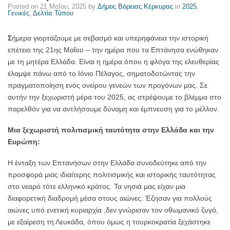
Posted on
21 Μαΐου, 2025
by
Δήμος Βόρειας Κέρκυρας
in
2025
,
Κέρκυρας
Γενικές
,
Δελτία Τύπου
Σ
ήμερα γιορτάζουμε με σεβασμό και υπερηφάνεια την ιστορική
επέτειο της 21ης Μαΐου – την ημέρα που τα Επτάνησα ενώθηκαν
με τη μητέρα Ελλάδα. Είναι η ημέρα όπου η φλόγα της ελευθερίας
έλαμψε πάνω από το Ιόνιο Πέλαγος, σηματοδοτώντας την
πραγματοποίηση ενός ονείρου γενεών των προγόνων μας. Σε
αυτήν την ξεχωριστή μέρα του 2025, ας στρέψουμε το βλέμμα στο
παρελθόν για να αντλήσουμε δύναμη και έμπνευση για το μέλλον.
Μια ξεχωριστή πολιτισμική ταυτότητα στην Ελλάδα και την
Ευρώπη:
Η ένταξη των Επτανήσων στην Ελλάδα συνοδεύτηκε από την
προσφορά μιας ιδιαίτερης πολιτισμικής και ιστορικής ταυτότητας
στο νεαρό τότε ελληνικό κράτος. Τα νησιά μας είχαν μια
διαφορετική διαδρομή μέσα στους αιώνες: Έζησαν για πολλούς
αιώνες υπό ενετική κυριαρχία ,δεν γνώρισαν τον οθωμανικό ζυγό,
με εξαίρεση τη Λευκάδα, όπου όμως η τουρκοκρατία ξεχάστηκε