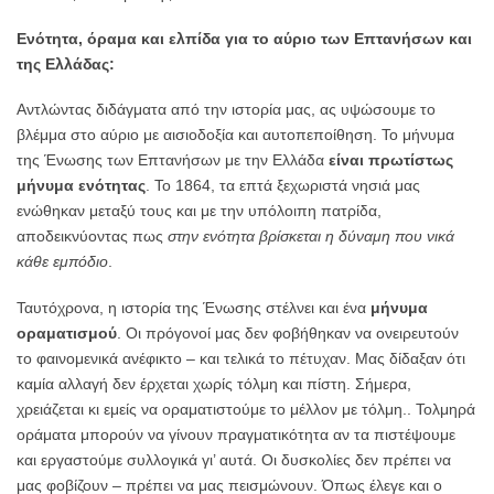
Ενότητα, όραμα και ελπίδα για το αύριο των Επτανήσων και
της Ελλάδας:
Αντλώντας διδάγματα από την ιστορία μας, ας υψώσουμε το
βλέμμα στο αύριο με αισιοδοξία και αυτοπεποίθηση. Το μήνυμα
της Ένωσης των Επτανήσων με την Ελλάδα
είναι πρωτίστως
μήνυμα ενότητας
. Το 1864, τα επτά ξεχωριστά νησιά μας
ενώθηκαν μεταξύ τους και με την υπόλοιπη πατρίδα,
αποδεικνύοντας πως
στην ενότητα βρίσκεται η δύναμη που νικά
κάθε εμπόδιο
.
Ταυτόχρονα, η ιστορία της Ένωσης στέλνει και ένα
μήνυμα
οραματισμού
. Οι πρόγονοί μας δεν φοβήθηκαν να ονειρευτούν
το φαινομενικά ανέφικτο – και τελικά το πέτυχαν. Μας δίδαξαν ότι
καμία αλλαγή δεν έρχεται χωρίς τόλμη και πίστη. Σήμερα,
χρειάζεται κι εμείς να οραματιστούμε το μέλλον με τόλμη.. Τολμηρά
οράματα μπορούν να γίνουν πραγματικότητα αν τα πιστέψουμε
και εργαστούμε συλλογικά γι’ αυτά. Οι δυσκολίες δεν πρέπει να
μας φοβίζουν – πρέπει να μας πεισμώνουν. Όπως έλεγε και ο