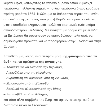
κεφάλι ψηλά, κοιτάζοντας το γαλανό ουρανό όπου κυματίζει
περήφανα η ελληνική σημαία – το ίδιο περήφανα όπως κυμάτισε
πρώτη φορά το 1864. Νιώθουμε το θαλασσινό αεράκι του Ιονίου
σαν ανάσα της ιστορίας που μας ψιθυρίζει ότι είμαστε φύλακες
μιας σπουδαίας κληρονομιάς, αλλά και σκαπανείς ενός ακόμα
σπουδαιότερου μέλλοντος. Με ενότητα, με όραμα και με ελπίδα,
τα Επτάνησα θα συνεχίσουν να ακτινοβολούν πολιτισμό, να
δημιουργούν προκοπή και να προσφέρουν στην Ελλάδα και στην
Ευρώπη.
Καταθέτουμε, νοερά,
ένα στεφάνι μνήμης φτιαγμένο από τα
άνθη και τα αρώματα της ιόνιας γης
:
–
Τσαντσαμίνι και ελιά από την Κέρκυρα
,
–
Αγριοβιόλα από την Κεφαλονιά
,
–
Αγραμπέλη και αρενάρια από τη Λευκάδα
,
–
Μπουγαρίνι από τη Ζάκυνθο
,
–
Βασιλικό και αλιφασκιά από την Ιθάκη
,
–
Σεμπρεβίβα από τα Κύθηρα
,
και τόσα άλλα σύμβολα της ζωής και της αντίστασης, από τα
Διαπόντια μέχρι τα Στροφάδια.