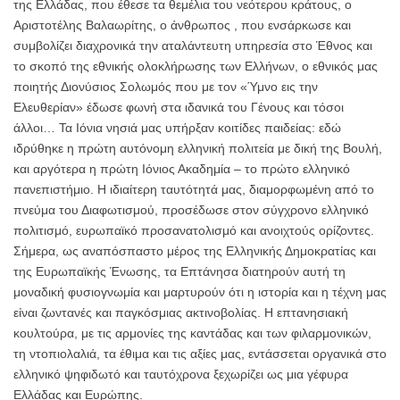
της Ελλάδας, που έθεσε τα θεμέλια του νεότερου κράτους, ο
Αριστοτέλης Βαλαωρίτης, ο άνθρωπος , που ενσάρκωσε και
συμβολίζει διαχρονικά την αταλάντευτη υπηρεσία στο Έθνος και
το σκοπό της εθνικής ολοκλήρωσης των Ελλήνων, ο εθνικός μας
ποιητής Διονύσιος Σολωμός που με τον «Ύμνο εις την
Ελευθερίαν» έδωσε φωνή στα ιδανικά του Γένους και τόσοι
άλλοι… Τα Ιόνια νησιά μας υπήρξαν κοιτίδες παιδείας: εδώ
ιδρύθηκε η πρώτη αυτόνομη ελληνική πολιτεία με δική της Βουλή,
και αργότερα η πρώτη Ιόνιος Ακαδημία – το πρώτο ελληνικό
πανεπιστήμιο. Η ιδιαίτερη ταυτότητά μας, διαμορφωμένη από το
πνεύμα του Διαφωτισμού, προσέδωσε στον σύγχρονο ελληνικό
πολιτισμό, ευρωπαϊκό προσανατολισμό και ανοιχτούς ορίζοντες.
Σήμερα, ως αναπόσπαστο μέρος της Ελληνικής Δημοκρατίας και
της Ευρωπαϊκής Ένωσης, τα Επτάνησα διατηρούν αυτή τη
μοναδική φυσιογνωμία και μαρτυρούν ότι η ιστορία και η τέχνη μας
είναι ζωντανές και παγκόσμιας ακτινοβολίας. Η επτανησιακή
κουλτούρα, με τις αρμονίες της καντάδας και των φιλαρμονικών,
τη ντοπιολαλιά, τα έθιμα και τις αξίες μας, εντάσσεται οργανικά στο
ελληνικό ψηφιδωτό και ταυτόχρονα ξεχωρίζει ως μια γέφυρα
Ελλάδας και Ευρώπης.