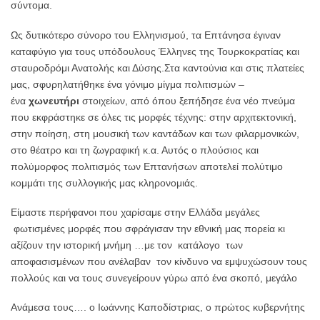
σύντομα.
Ως δυτικότερο σύνορο του Ελληνισμού, τα Επτάνησα έγιναν
καταφύγιο για τους υπόδουλους Έλληνες της Τουρκοκρατίας και
σταυροδρόμι Ανατολής και Δύσης.Στα καντούνια και στις πλατείες
μας, σφυρηλατήθηκε ένα γόνιμο μίγμα πολιτισμών –
ένα
χωνευτήρι
στοιχείων, από όπου ξεπήδησε ένα νέο πνεύμα
που εκφράστηκε σε όλες τις μορφές τέχνης: στην αρχιτεκτονική,
στην ποίηση, στη μουσική των καντάδων και των φιλαρμονικών,
στο θέατρο και τη ζωγραφική κ.α. Αυτός ο πλούσιος και
πολύμορφος πολιτισμός των Επτανήσων αποτελεί πολύτιμο
κομμάτι της συλλογικής μας κληρονομιάς.
Είμαστε περήφανοι που χαρίσαμε στην Ελλάδα μεγάλες
φωτισμένες μορφές που σφράγισαν την εθνική μας πορεία κι
αξίζουν την ιστορική μνήμη …με τον κατάλογο των
αποφασισμένων που ανέλαβαν τον κίνδυνο να εμψυχώσουν τους
πολλούς και να τους συνεγείρουν γύρω από ένα σκοπό, μεγάλο
Ανάμεσα τους…. ο Ιωάννης Καποδίστριας, ο πρώτος κυβερνήτης