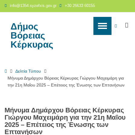
Μήνυμα
info@1354.syzefxis.gov.gr
+30 26633 60155
Δημάρχου
Βόρειας
Κέρκυρας
Δήμος
S
WCAG
Γιώργου
Βόρειας
Μαχειμάρη
buttons
Κέρκυρας
για
την
21η
Μαΐου
Home
Δελτία Τύπου
2025
Μήνυμα Δημάρχου Βόρειας Κέρκυρας Γιώργου Μαχειμάρη για
–
την 21η Μαΐου 2025 – Επέτειος της Ένωσης των Επτανήσων
Επέτειος
της
Ένωσης
των
Μήνυμα Δημάρχου Βόρειας Κέρκυρας
Επτανήσων
Γιώργου Μαχειμάρη για την 21η Μαΐου
-
2025 – Επέτειος της Ένωσης των
Δήμος
Επτανήσων
Βόρειας