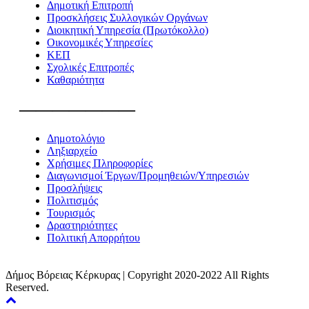
Δημοτική Επιτροπή
Προσκλήσεις Συλλογικών Οργάνων
Διοικητική Υπηρεσία (Πρωτόκολλο)
Οικονομικές Υπηρεσίες
ΚΕΠ
Σχολικές Επιτροπές
Καθαριότητα
———————
Δημοτολόγιο
Ληξιαρχείο
Χρήσιμες Πληροφορίες
Διαγωνισμοί Έργων/Προμηθειών/Υπηρεσιών
Προσλήψεις
Πολιτισμός
Τουρισμός
Δραστηριότητες
Πολιτική Απορρήτου
Δήμος Βόρειας Κέρκυρας | Copyright 2020-2022 All Rights
Reserved.
Back