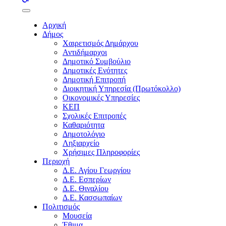
buttons
Αρχική
Δήμος
Χαιρετισμός Δημάρχου
Αντιδήμαρχοι
Δημοτικό Συμβούλιο
Δημοτικές Ενότητες
Δημοτική Επιτροπή
Διοικητική Υπηρεσία (Πρωτόκολλο)
Οικονομικές Υπηρεσίες
ΚΕΠ
Σχολικές Επιτροπές
Καθαριότητα
Δημοτολόγιο
Ληξιαρχείο
Χρήσιμες Πληροφορίες
Περιοχή
Δ.Ε. Αγίου Γεωργίου
Δ.Ε. Εσπερίων
Δ.Ε. Θιναλίου
Δ.Ε. Κασσωπαίων
Πολιτισμός
Μουσεία
Έθιμα