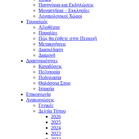
Πανηγύρια και Εκδηλώσεις
Μοναστήρια – Εκκλησίες
Αρχαιολογικοί Χώροι
Τουρισμός
Αξιοθέατα
Παραλίες
Πώς θα έρθετε στην Περιοχή
Μετακινήσεις
Διασκέδαση
Διαμονή
Δραστηριότητες
Καταδύσεις
Πεζοπορία
Ποδηλασία
Θαλάσσια Σπορ
Ιππασία
Επικοινωνία
Ανακοινώσεις
Γενικές
Δελτία Τύπου
2026
2025
2024
2023
2022