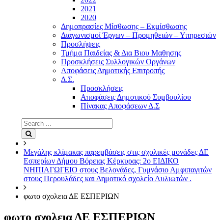
2021
2020
Δημοπρασίες Μίσθωσης – Εκμίσθωσης
Διαγωνισμοί Έργων – Προμηθειών – Υπηρεσιών
Προσλήψεις
Τμήμα Παιδείας & Δια Βιου Μαθησης
Προσκλήσεις Συλλογικών Οργάνων
Αποφάσεις Δημοτικής Επιτροπής
Δ.Σ.
Προσκλήσεις
Αποφάσεις Δημοτικού Συμβουλίου
Πίνακας Αποφάσεων Δ.Σ
Search
for:
Search
Μεγάλης κλίμακας παρεμβάσεις στις σχολικές μονάδες ΔΕ
Εσπερίων Δήμου Βόρειας Κέρκυρας: 2ο ΕΙΔΙΚΟ
ΝΗΠΙΑΓΩΓΕΙΟ στους Βελονάδες, Γυμνάσιο Αμφιπαγιτών
στους Περουλάδες και Δημοτικό σχολείο Αυλιωτών .
φωτο σχολεια ΔΕ ΕΣΠΕΡΙΩΝ
φωτο σχολεια ΔΕ ΕΣΠΕΡΙΩΝ