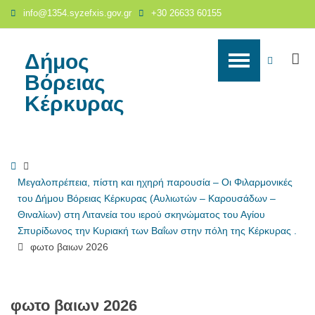
φωτο
info@1354.syzefxis.gov.gr
+30 26633 60155
βαιων
2026
-
Δήμος
S
WCAG
Δήμος
Βόρειας
Βόρειας
buttons
Κέρκυρας
Κέρκυρας
Home
Μεγαλοπρέπεια, πίστη και ηχηρή παρουσία – Οι Φιλαρμονικές
του Δήμου Βόρειας Κέρκυρας (Αυλιωτών – Καρουσάδων –
Θιναλίων) στη Λιτανεία του ιερού σκηνώματος του Αγίου
Σπυρίδωνος την Κυριακή των Βαΐων στην πόλη της Κέρκυρας .
φωτο βαιων 2026
φωτο βαιων 2026