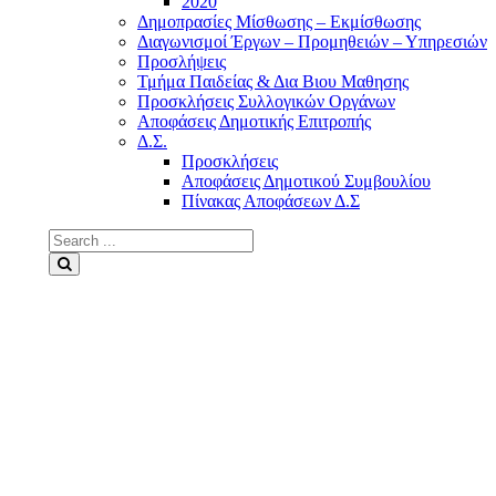
2020
Δημοπρασίες Μίσθωσης – Εκμίσθωσης
Διαγωνισμοί Έργων – Προμηθειών – Υπηρεσιών
Προσλήψεις
Τμήμα Παιδείας & Δια Βιου Μαθησης
Προσκλήσεις Συλλογικών Οργάνων
Αποφάσεις Δημοτικής Επιτροπής
Δ.Σ.
Προσκλήσεις
Αποφάσεις Δημοτικού Συμβουλίου
Πίνακας Αποφάσεων Δ.Σ
Search
for:
Search