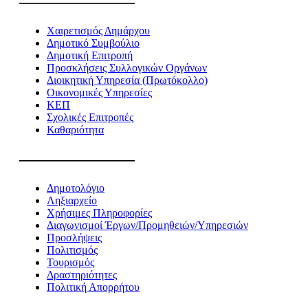
———————
Χαιρετισμός Δημάρχου
Δημοτικό Συμβούλιο
Δημοτική Επιτροπή
Προσκλήσεις Συλλογικών Οργάνων
Διοικητική Υπηρεσία (Πρωτόκολλο)
Οικονομικές Υπηρεσίες
ΚΕΠ
Σχολικές Επιτροπές
Καθαριότητα
———————
Δημοτολόγιο
Ληξιαρχείο
Χρήσιμες Πληροφορίες
Διαγωνισμοί Έργων/Προμηθειών/Υπηρεσιών
Προσλήψεις
Πολιτισμός
Τουρισμός
Δραστηριότητες
Πολιτική Απορρήτου