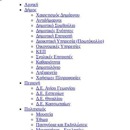
Αρχική
Δήμος
Χαιρετισμός Δημάρχου
Αντιδήμαρχοι
Δημοτικό Συμβούλιο
Δημοτικές Ενότητες
Δημοτική Επιτροπή
Διοικητική Υπηρεσία (Πρωτόκολλο)
Οικονομικές Υπηρεσίες
ΚΕΠ
Σχολικές Επιτροπές
Καθαριότητα
Δημοτολόγιο
Ληξιαρχείο
Χρήσιμες Πληροφορίες
Περιοχή
Δ.Ε. Αγίου Γεωργίου
Δ.Ε. Εσπερίων
Δ.Ε. Θιναλίου
Δ.Ε. Κασσωπαίων
Πολιτισμός
Μουσεία
Έθιμα
Πανηγύρια και Εκδηλώσεις
Μοναστήρια – Εκκλησίες