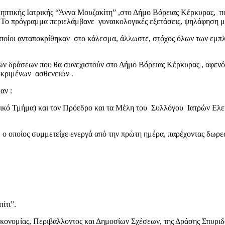
ικής Ιατρικής “Άννα Μουζακίτη” ,στο Δήμο Βόρειας Κέρκυρας, που
ο πρόγραμμα περιελάμβανε γυναικολογικές εξετάσεις, ψηλάφηση μα
ι οποίοι ανταποκρίθηκαν στο κάλεσμα, άλλωστε, στόχος όλων των εμπ
ων δράσεων που θα συνεχιστούν στο Δήμο Βόρειας Κέρκυρας , αφενό
εκριμένων ασθενειών .
αν :
ικό Τμήμα) και τον Πρόεδρο και τα Μέλη του Συλλόγου Ιατρών Ελε
 οποίος συμμετείχε ενεργά από την πρώτη ημέρα, παρέχοντας δωρεάν
ίτι”.
ικονομίας, Περιβάλλοντος και Δημοσίων Σχέσεων, της Δράσης Σπυρι