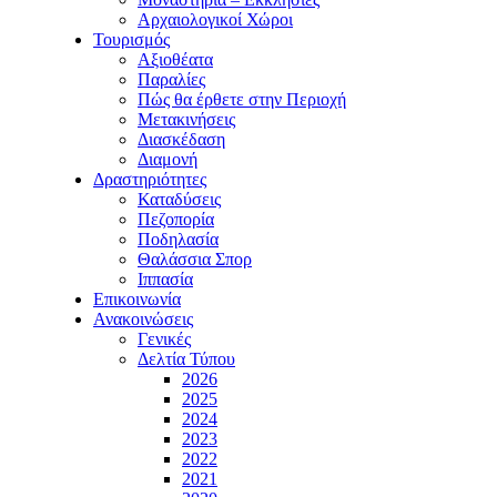
Αρχαιολογικοί Χώροι
Τουρισμός
Αξιοθέατα
Παραλίες
Πώς θα έρθετε στην Περιοχή
Μετακινήσεις
Διασκέδαση
Διαμονή
Δραστηριότητες
Καταδύσεις
Πεζοπορία
Ποδηλασία
Θαλάσσια Σπορ
Ιππασία
Επικοινωνία
Ανακοινώσεις
Γενικές
Δελτία Τύπου
2026
2025
2024
2023
2022
2021