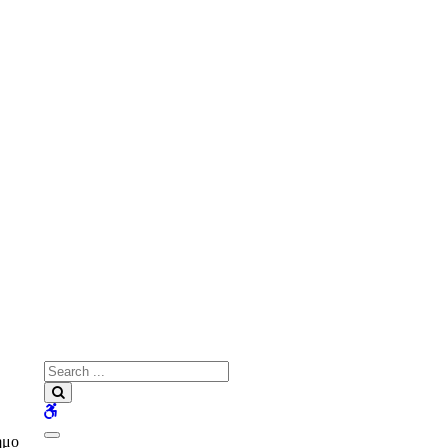
Search
for:
Search
WCAG
buttons
ήμο