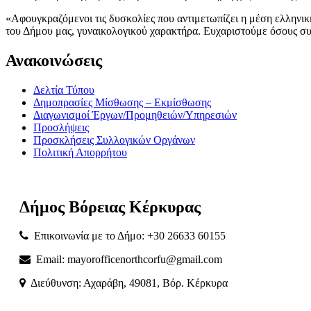
«Αφουγκραζόμενοι τις δυσκολίες που αντιμετωπίζει η μέση ελληνικ
του Δήμου μας, γυναικολογικού χαρακτήρα. Ευχαριστούμε όσους συν
Ανακοινώσεις
Δελτία Τύπου
Δημοπρασίες Μίσθωσης – Εκμίσθωσης
Διαγωνισμοί Έργων/Προμηθειών/Υπηρεσιών
Προσλήψεις
Προσκλήσεις Συλλογικών Οργάνων
Πολιτική Απορρήτου
Δήμος
Βόρειας
Κέρκυρας
Επικοινωνία με το Δήμο: +30 26633 60155
Email: mayorofficenorthcorfu@gmail.com
Διεύθυνση: Αχαράβη, 49081, Βόρ. Κέρκυρα