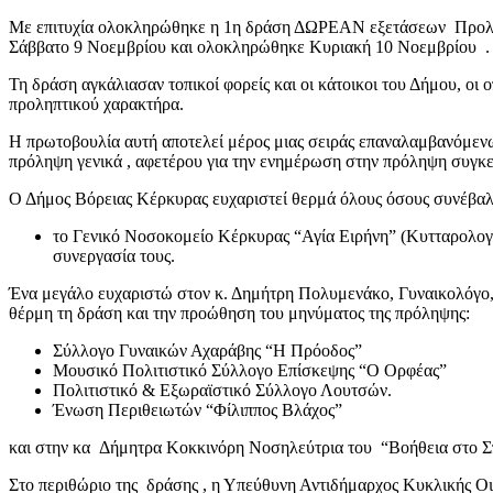
Με επιτυχία ολοκληρώθηκε η 1η δράση ΔΩΡΕΑΝ εξετάσεων Προληπτ
Σάββατο 9 Νοεμβρίου και ολοκληρώθηκε Κυριακή 10 Νοεμβρίου . Τ
Τη δράση αγκάλιασαν τοπικοί φορείς και οι κάτοικοι του Δήμου, ο
προληπτικού χαρακτήρα.
Η πρωτοβουλία αυτή αποτελεί μέρος μιας σειράς επαναλαμβανόμεν
πρόληψη γενικά , αφετέρου για την ενημέρωση στην πρόληψη συγκ
Ο Δήμος Βόρειας Κέρκυρας ευχαριστεί θερμά όλους όσους συνέβαλ
το Γενικό Νοσοκομείο Κέρκυρας “Αγία Ειρήνη” (Κυτταρολογ
συνεργασία τους.
Ένα μεγάλο ευχαριστώ στον κ. Δημήτρη Πολυμενάκο, Γυναικολόγο, ο
θέρμη τη δράση και την προώθηση του μηνύματος της πρόληψης:
Σύλλογο Γυναικών Αχαράβης “Η Πρόοδος”
Μουσικό Πολιτιστικό Σύλλογο Επίσκεψης “Ο Ορφέας”
Πολιτιστικό & Εξωραϊστικό Σύλλογο Λουτσών.
Ένωση Περιθειωτών “Φίλιππος Βλάχος”
και στην κα Δήμητρα Κοκκινόρη Νοσηλεύτρια του “Βοήθεια στο Σπ
Στο περιθώριο της δράσης , η Υπεύθυνη Αντιδήμαρχος Κυκλικής Ο