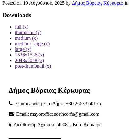
Posted on
19 Αυγούστου, 2025
by
Δήμος Βόρειας Κέρκυρας
in
Downloads
full (x)
thumbnail (x)
medium (x)
medium_large (x)
large (x)
1536x1536 (x)
2048x2048 (x)
post-thumbnail (x)
Δήμος
Βόρειας
Κέρκυρας
Επικοινωνία με το Δήμο: +30 26633 60155
Email: mayorofficenorthcorfu@gmail.com
Διεύθυνση: Αχαράβη, 49081, Βόρ. Κέρκυρα
———————