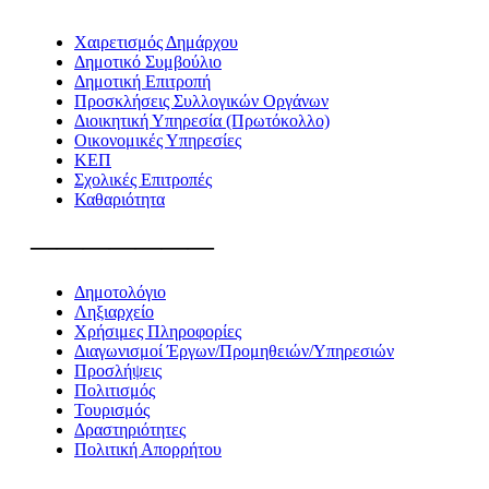
Χαιρετισμός Δημάρχου
Δημοτικό Συμβούλιο
Δημοτική Επιτροπή
Προσκλήσεις Συλλογικών Οργάνων
Διοικητική Υπηρεσία (Πρωτόκολλο)
Οικονομικές Υπηρεσίες
ΚΕΠ
Σχολικές Επιτροπές
Καθαριότητα
———————
Δημοτολόγιο
Ληξιαρχείο
Χρήσιμες Πληροφορίες
Διαγωνισμοί Έργων/Προμηθειών/Υπηρεσιών
Προσλήψεις
Πολιτισμός
Τουρισμός
Δραστηριότητες
Πολιτική Απορρήτου