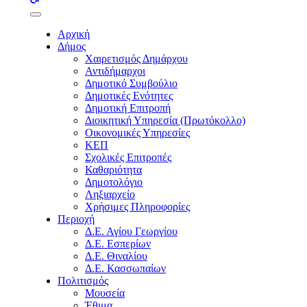
buttons
Αρχική
Δήμος
Χαιρετισμός Δημάρχου
Αντιδήμαρχοι
Δημοτικό Συμβούλιο
Δημοτικές Ενότητες
Δημοτική Επιτροπή
Διοικητική Υπηρεσία (Πρωτόκολλο)
Οικονομικές Υπηρεσίες
ΚΕΠ
Σχολικές Επιτροπές
Καθαριότητα
Δημοτολόγιο
Ληξιαρχείο
Χρήσιμες Πληροφορίες
Περιοχή
Δ.Ε. Αγίου Γεωργίου
Δ.Ε. Εσπερίων
Δ.Ε. Θιναλίου
Δ.Ε. Κασσωπαίων
Πολιτισμός
Μουσεία
Έθιμα