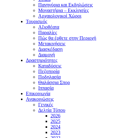
Πανηγύρια και Εκδηλώσεις
Μοναστήρια – Εκκλησίες
Αρχαιολογικοί Χώροι
Τουρισμός
Αξιοθέατα
Παραλίες
Πώς θα έρθετε στην Περιοχή
Μετακινήσεις
Διασκέδαση
Διαμονή
Δραστηριότητες
Καταδύσεις
Πεζοπορία
Ποδηλασία
Θαλάσσια Σπορ
Ιππασία
Επικοινωνία
Ανακοινώσεις
Γενικές
Δελτία Τύπου
2026
2025
2024
2023
2022