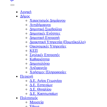
buttons
Αρχική
Δήμος
Χαιρετισμός Δημάρχου
Αντιδήμαρχοι
Δημοτικό Συμβούλιο
Δημοτικές Ενότητες
Δημοτική Επιτροπή
Διοικητική Υπηρεσία (Πρωτόκολλο)
Οικονομικές Υπηρεσίες
ΚΕΠ
Σχολικές Επιτροπές
Καθαριότητα
Δημοτολόγιο
Ληξιαρχείο
Χρήσιμες Πληροφορίες
Περιοχή
Δ.Ε. Αγίου Γεωργίου
Δ.Ε. Εσπερίων
Δ.Ε. Θιναλίου
Δ.Ε. Κασσωπαίων
Πολιτισμός
Μουσεία
Έθιμα