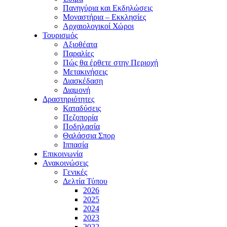
Πανηγύρια και Εκδηλώσεις
Μοναστήρια – Εκκλησίες
Αρχαιολογικοί Χώροι
Τουρισμός
Αξιοθέατα
Παραλίες
Πώς θα έρθετε στην Περιοχή
Μετακινήσεις
Διασκέδαση
Διαμονή
Δραστηριότητες
Καταδύσεις
Πεζοπορία
Ποδηλασία
Θαλάσσια Σπορ
Ιππασία
Επικοινωνία
Ανακοινώσεις
Γενικές
Δελτία Τύπου
2026
2025
2024
2023
2022