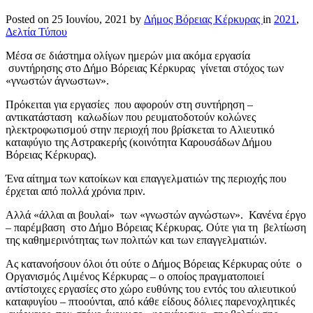
Posted on
25 Ιουνίου, 2021
by
Δήμος Βόρειας Κέρκυρας
in
2021
,
Δελτία Τύπου
Μέσα σε διάστημα ολίγων ημερών μια ακόμα εργασία
συντήρησης στο Δήμο Βόρειας Κέρκυρας γίνεται στόχος των
«γνωστών άγνωστων».
Πρόκειται για εργασίες που αφορούν στη συντήρηση –
αντικατάσταση καλωδίων που ρευματοδοτούν κολώνες
ηλεκτροφωτισμού στην περιοχή που βρίσκεται το Αλιευτικό
καταφύγιο της Αστρακερής (κοινότητα Καρουσάδων Δήμου
Βόρειας Κέρκυρας).
Ένα αίτημα των κατοίκων και επαγγελματιών της περιοχής που
έρχεται από πολλά χρόνια πριν.
Αλλά «άλλαι αι βουλαί» των «γνωστών αγνώστων». Κανένα έργο
– παρέμβαση στο Δήμο Βόρειας Κέρκυρας. Ούτε για τη βελτίωση
της καθημερινότητας των πολιτών και των επαγγελματιών.
Ας κατανοήσουν όλοι ότι ούτε ο Δήμος Βόρειας Κέρκυρας ούτε ο
Οργανισμός Λιμένος Κέρκυρας – ο οποίος πραγματοποιεί
αντίστοιχες εργασίες στο χώρο ευθύνης του εντός του αλιευτικού
καταφυγίου – πτοούνται, από κάθε είδους δόλιες παρενοχλητικές