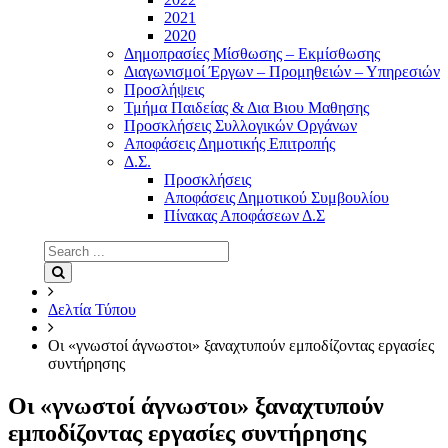
2021
2020
Δημοπρασίες Μίσθωσης – Εκμίσθωσης
Διαγωνισμοί Έργων – Προμηθειών – Υπηρεσιών
Προσλήψεις
Τμήμα Παιδείας & Δια Βιου Μαθησης
Προσκλήσεις Συλλογικών Οργάνων
Αποφάσεις Δημοτικής Επιτροπής
Δ.Σ.
Προσκλήσεις
Αποφάσεις Δημοτικού Συμβουλίου
Πίνακας Αποφάσεων Δ.Σ
Search
for:
Search
Δελτία Τύπου
Οι «γνωστοί άγνωστοι» ξαναχτυπούν εμποδίζοντας εργασίες
συντήρησης
Οι «γνωστοί άγνωστοι» ξαναχτυπούν
εμποδίζοντας εργασίες συντήρησης