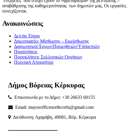
ενέργειες που στόχο έχουν το «φρενάρισμα» της βελτίωσης –
αναβάθμισης της καθημερινότητας των δημοτών μας. Οι εργασίες
συνεχίζονται.
Ανακοινώσεις
Δελτία Τύπου
Δημοπρασίες Μίσθωσης – Εκμίσθωσης
Διαγωνισμοί Έργων/Προμηθειών/Υπηρεσιών
Προσλήψεις
Προσκλήσεις Συλλογικών Οργάνων
Πολιτική Απορρήτου
Δήμος
Βόρειας
Κέρκυρας
Επικοινωνία με το Δήμο: +30 26633 60155
Email: mayorofficenorthcorfu@gmail.com
Διεύθυνση: Αχαράβη, 49081, Βόρ. Κέρκυρα
———————