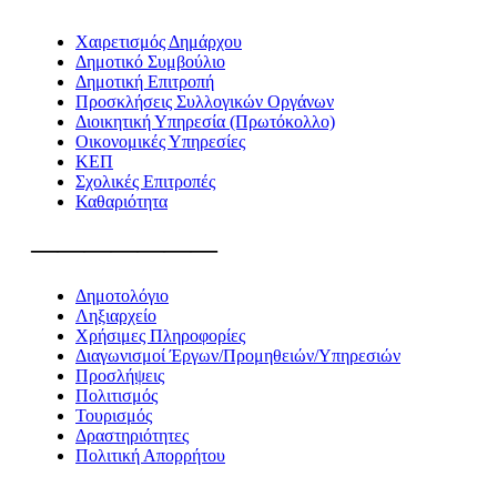
Χαιρετισμός Δημάρχου
Δημοτικό Συμβούλιο
Δημοτική Επιτροπή
Προσκλήσεις Συλλογικών Οργάνων
Διοικητική Υπηρεσία (Πρωτόκολλο)
Οικονομικές Υπηρεσίες
ΚΕΠ
Σχολικές Επιτροπές
Καθαριότητα
———————
Δημοτολόγιο
Ληξιαρχείο
Χρήσιμες Πληροφορίες
Διαγωνισμοί Έργων/Προμηθειών/Υπηρεσιών
Προσλήψεις
Πολιτισμός
Τουρισμός
Δραστηριότητες
Πολιτική Απορρήτου