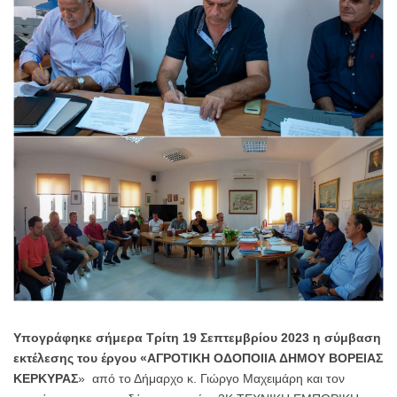
του
Υπουργείου
Εσωτερικών.
11
μεγάλα
έργα
οδοποιίας
υψηλών
προδιαγραφών.
-
Δήμος
Βόρειας
Κέρκυρας
Υπογράφηκε σήμερα Τρίτη 19 Σεπτεμβρίου 2023 η σύμβαση
εκτέλεσης του έργου «ΑΓΡΟΤΙΚΗ ΟΔΟΠΟΙΙΑ ΔΗΜΟΥ ΒΟΡΕΙΑΣ
ΚΕΡΚΥΡΑΣ
» από το Δήμαρχο κ. Γιώργο Μαχειμάρη και τον