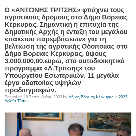
μεγάλου
Ο «ΑΝΤΩΝΗΣ ΤΡΙΤΣΗΣ» φτιάχνει τους
«πακέτου
αγροτικούς δρόμους στο Δήμο Βόρειας
παρεμβάσεων»
Κέρκυρας. Σημαντική η επιτυχία της
για
Δημοτικής Αρχής η ένταξη του μεγάλου
τη
«πακέτου παρεμβάσεων» για τη
βελτίωση
βελτίωση της αγροτικής Οδοποιίας στο
της
Δήμο Βόρειας Κέρκυρας, ύψους
αγροτικής
3.000.000,00.ευρώ, στο αυτοδιοικητικό
Οδοποιίας
πρόγραμμα «Α.Τρίτσης» του
στο
Υπουργείου Εσωτερικών. 11 μεγάλα
Δήμο
έργα οδοποιίας υψηλών
Βόρειας
προδιαγραφών.
Κέρκυρας,
ύψους
Posted on
19 Σεπτεμβρίου, 2023
by
Δήμος Βόρειας Κέρκυρας
in
2023
,
Δελτία Τύπου
3.000.000,00.ευρώ,
στο
αυτοδιοικητικό
πρόγραμμα
«Α.Τρίτσης»