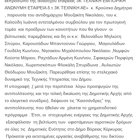
εκπρόσωπο της αναδόχου εταιρείας 3Κ ΤΕΧΝΙΚΗ ΕΜΠΟΡΙΚΗ
ΑΝΩΝΥΜΗ ΕΤΑΙΡΕΙΑ δ.τ 3Κ ΤΕΧΝΙΚΗ ΑΕ» κ. Κρούσκο Δημήτριο
, παρουσία του αντιδημάρχου Μουζακίτη Νικολάου, του κ.
Καλούδη Ιωάννη εντεταλμένου συμβούλου για τον πρωτογενή
τομέα και προέδρων των κοινοτήτων που θα γίνουν οι
βελτιωτικές παρεμβάσεις και δη οι κ.κ: Βελονάδων Μηλιώτη
Σπύρου, Καρουσάδων Μπαντούνου Γεώργιου, Μαγουλάδων
Γουδέλη Κων/νου, Νησακίου Μιχαλόπουλου Νικόλαου ,Νυμφών
Κούστα Μάριου, Ραχτάδων Αρμένη Κων/νου, Σφακερών Πορφύρη
Νικόλαου, Χωρεπισκόπων Φλοκάλη Σπυρίδωνα , Αυλιωτών
Θεόδωρου Μουζακίτη. Παρευρέθηκε επίσης το στελεχιακό
δυναμικό της Τεχνικής Υπηρεσίας του Δήμου.
Η υπογραφή ,( μετά την περιπέτεια λόγω προσφυγών της
αντιπολίτευσης και την τελική δικαίωση της Δημοτικής Αρχής από
το ελεγκτικό συνέδριο), διέψευσε τις “Κασσάνδρες” της
αντιπολίτευσης που ήθελαν να χάνεται το χρηματοδοτικό
πρόγραμμα . Έτσι, οι στοχευμένες ενέργειες της Δημοτικής Αρχής
εξασφάλισαν τη βελτίωση των υφιστάμενων αγροτικών δρόμων
σε όλες τις Δημοτικές Ενότητες στο Δήμο Βόρειας Κέρκυρας.
Πρόκειται για εκτεταμένες εργασίες αναβάθμισης του δικτύου