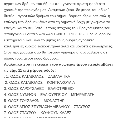
αγροτικών δρόμων του Δήμου που γίνονται πρώτη φορά στα
χρονικά της περιοχής μας. Αντιμετωπίζεται δε μέρος του οδικού
δικτύου αγροτικών δρόμων του Δήμου Βόρειας Κέρκυρας ενώ η
επιλογή των δρόμων έγινε από τη Δημοτική Αρχή με γνώμονα το
επείγον και το συμβατό με τους στόχους του Προγράμματος του
Υπουργείου Εσωτερικών «ΑΝΤΩΝΗΣ ΤΡΙΤΣΗΣ». Όλοι οι δρόμοι
εξυπηρετούν καθ’ όλο το μήκος τους όμορες αγροτικές
καλλιέργειες κυρίως ελαιόδεντρων αλλά και μονοετείς καλλιέργειες.
Στον προγραμματισμό θα τρέξουν γρήγορα οι αναβαθμίσεις σε
όλους τους αγροτικούς δρόμους.
Αναλυτικότερα η εκτέλεση του ανωτέρω έργου περιλαμβάνει
τις εξής 11 επί μέρους οδούς:
: 1. ΟΔΟΣ ΚΑΤΑΒΟΛΟΣ – ΖΑΒΑΛΑΤΙΚΑ
2. ΟΔΟΣ ΚΑΤΑΒΟΛΟΣ – ΚΟΝΤΡΑΚΟΥΛΙΑ
3. ΟΔΟΣ ΚΑΡΟΥΣΑΔΕΣ – ΕΛΑΙΟΤΡΙΒΕΙΟ
4. ΟΔΟΣ ΝΥΜΦΩΝ – ΕΛΑΙΟΥΡΓΕΙΟΥ – ΜΠΑΡΜΠΑΤΗ
5. ΟΔΟΣ ΓΟΥΣΑΔΩΝ – ΜΟΝΑΣΤΗΡΙ
6. ΟΔΟΣ ΑΓΙΟΣ ΣΠΥΡΙΔΩΝΑ ΛΙΒΑΔΙΟΥ – ΣΤΑΥΡΟΣ
7. ΟΔΟΣ ΣΤΑΥΡΟΥ – ΚΟΥΚΟΥΝΙΚΑΔΕΣ