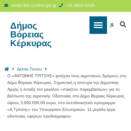
Ο
info@1354.syzefxis.gov.gr
+30 26633 60155
«ΑΝΤΩΝΗΣ
ΤΡΙΤΣΗΣ»
φτιάχνει
Δήμος
S
WCAG
τους
Βόρειας
αγροτικούς
buttons
Κέρκυρας
δρόμους
στο
Δήμο
Βόρειας
Home
Δελτία Τύπου
Κέρκυρας.
Ο «ΑΝΤΩΝΗΣ ΤΡΙΤΣΗΣ» φτιάχνει τους αγροτικούς δρόμους στο
Σημαντική
Δήμο Βόρειας Κέρκυρας. Σημαντική η επιτυχία της Δημοτικής
η
Αρχής η ένταξη του μεγάλου «πακέτου παρεμβάσεων» για τη
επιτυχία
βελτίωση της αγροτικής Οδοποιίας στο Δήμο Βόρειας Κέρκυρας,
της
ύψους 3.000.000,00.ευρώ, στο αυτοδιοικητικό πρόγραμμα
Δημοτικής
«Α.Τρίτσης» του Υπουργείου Εσωτερικών. 11 μεγάλα έργα
Αρχής
οδοποιίας υψηλών προδιαγραφών.
η
ένταξη
του