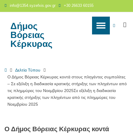
Ο
info@1354.syzefxis.gov.gr
+30 26633 60155
Δήμος
Βόρειας
Κέρκυρας
Δήμος
S
WCAG
κοντά
Βόρειας
στους
buttons
Κέρκυρας
πληγέντες
συμπολίτες
–
Σε
Home
Δελτία Τύπου
εξέλιξη
Ο Δήμος Βόρειας Κέρκυρας κοντά στους πληγέντες συμπολίτες
η
– Σε εξέλιξη η διαδικασία κρατικής στήριξης των πληγέντων από
διαδικασία
τις πλημμύρες του Νοεμβρίου 2025Σε εξέλιξη η διαδικασία
κρατικής
κρατικής στήριξης των πληγέντων από τις πλημμύρες του
στήριξης
Νοεμβρίου 2025
των
πληγέντων
από
τις
Ο Δήμος Βόρειας Κέρκυρας κοντά
πλημμύρες