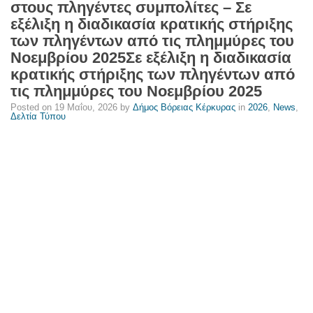
στους πληγέντες συμπολίτες – Σε
του
εξέλιξη η διαδικασία κρατικής στήριξης
Νοεμβρίου
των πληγέντων από τις πλημμύρες του
2025Σε
Νοεμβρίου 2025Σε εξέλιξη η διαδικασία
εξέλιξη
κρατικής στήριξης των πληγέντων από
η
τις πλημμύρες του Νοεμβρίου 2025
διαδικασία
Posted on
19 Μαΐου, 2026
by
Δήμος Βόρειας Κέρκυρας
in
2026
,
News
,
κρατικής
Δελτία Τύπου
στήριξης
των
πληγέντων
από
τις
πλημμύρες
του
Νοεμβρίου
2025
-
Δήμος
Βόρειας