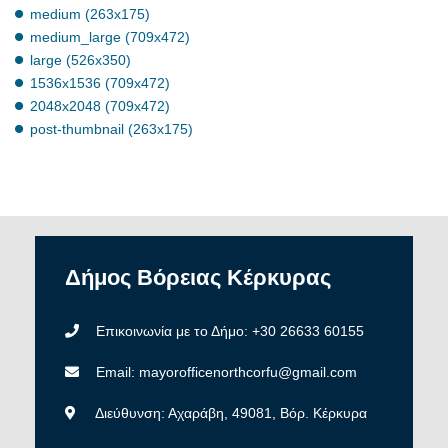
medium (263x175)
medium_large (709x472)
large (526x350)
1536x1536 (709x472)
2048x2048 (709x472)
post-thumbnail (263x175)
Δήμος
Βόρειας
Κέρκυρας
Επικοινωνία με το Δήμο: +30 26633 60155
Email: mayorofficenorthcorfu@gmail.com
Διεύθυνση: Αχαράβη, 49081, Βόρ. Κέρκυρα