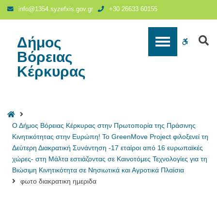
φωτο
info@1354.syzefxis.gov.gr
+30 26633 60155
διακρατικη
ημεριδα
-
Δήμος
S
WCAG
Δήμος
Βόρειας
Βόρειας
buttons
Κέρκυρας
Κέρκυρας
Home
Ο Δήμος Βόρειας Κέρκυρας στην Πρωτοπορία της Πράσινης
Κινητικότητας στην Ευρώπη! Το GreenMove Project φιλοξενεί τη
Δεύτερη Διακρατική Συνάντηση -17 εταίροι από 16 ευρωπαϊκές
χώρες- στη Μάλτα εστιάζοντας σε Καινοτόμες Τεχνολογίες για τη
Βιώσιμη Κινητικότητα σε Νησιωτικά και Αγροτικά Πλαίσια
φωτο διακρατικη ημεριδα