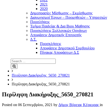
2021
2020
Δημοπρασίες Μίσθωσης – Εκμίσθωσης
Διαγωνισμοί Έργων – Προμηθειών – Υπηρεσιών
Προσλήψεις
Τμήμα Παιδείας & Δια Βιου Μαθησης
Προσκλήσεις Συλλογικών Οργάνων
Αποφάσεις Δημοτικής Επιτροπής
Δ.Σ.
Προσκλήσεις
Αποφάσεις Δημοτικού Συμβουλίου
Πίνακας Αποφάσεων Δ.Σ
Search
for:
Search
Περίληψη Διακήρυξης_5650_270821
Περίληψη Διακήρυξης_5650_270821
Περίληψη Διακήρυξης_5650_270821
Posted on
06 Σεπτεμβρίου, 2021
by
Δήμος Βόρειας Κέρκυρας
in