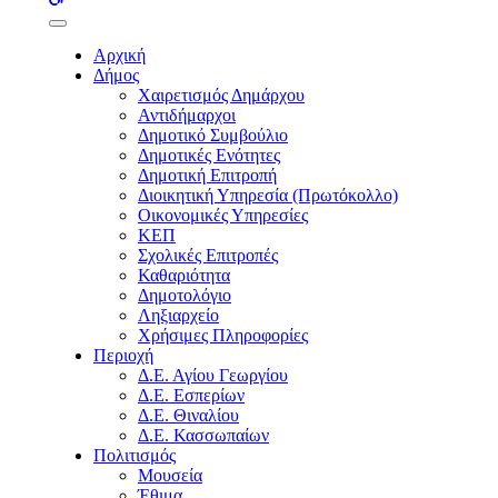
buttons
Αρχική
Δήμος
Χαιρετισμός Δημάρχου
Αντιδήμαρχοι
Δημοτικό Συμβούλιο
Δημοτικές Ενότητες
Δημοτική Επιτροπή
Διοικητική Υπηρεσία (Πρωτόκολλο)
Οικονομικές Υπηρεσίες
ΚΕΠ
Σχολικές Επιτροπές
Καθαριότητα
Δημοτολόγιο
Ληξιαρχείο
Χρήσιμες Πληροφορίες
Περιοχή
Δ.Ε. Αγίου Γεωργίου
Δ.Ε. Εσπερίων
Δ.Ε. Θιναλίου
Δ.Ε. Κασσωπαίων
Πολιτισμός
Μουσεία
Έθιμα