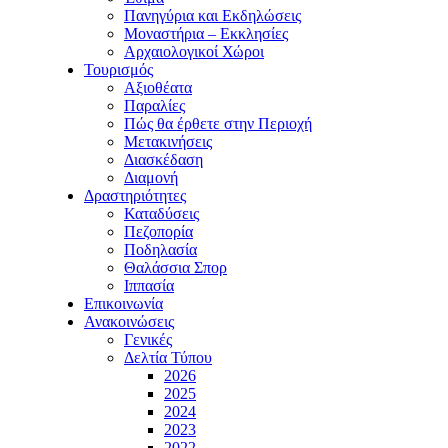
Πανηγύρια και Εκδηλώσεις
Μοναστήρια – Εκκλησίες
Αρχαιολογικοί Χώροι
Τουρισμός
Αξιοθέατα
Παραλίες
Πώς θα έρθετε στην Περιοχή
Μετακινήσεις
Διασκέδαση
Διαμονή
Δραστηριότητες
Καταδύσεις
Πεζοπορία
Ποδηλασία
Θαλάσσια Σπορ
Ιππασία
Επικοινωνία
Ανακοινώσεις
Γενικές
Δελτία Τύπου
2026
2025
2024
2023
2022