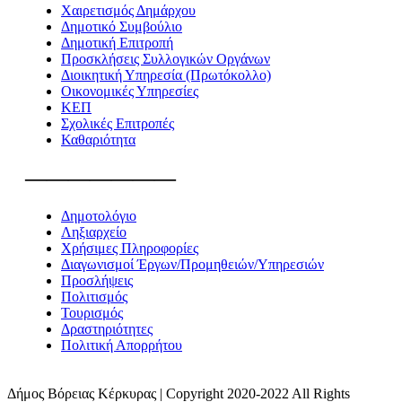
Χαιρετισμός Δημάρχου
Δημοτικό Συμβούλιο
Δημοτική Επιτροπή
Προσκλήσεις Συλλογικών Οργάνων
Διοικητική Υπηρεσία (Πρωτόκολλο)
Οικονομικές Υπηρεσίες
ΚΕΠ
Σχολικές Επιτροπές
Καθαριότητα
———————
Δημοτολόγιο
Ληξιαρχείο
Χρήσιμες Πληροφορίες
Διαγωνισμοί Έργων/Προμηθειών/Υπηρεσιών
Προσλήψεις
Πολιτισμός
Τουρισμός
Δραστηριότητες
Πολιτική Απορρήτου
Δήμος Βόρειας Κέρκυρας | Copyright 2020-2022 All Rights