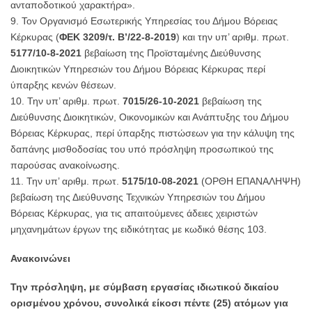
ανταποδοτικού χαρακτήρα».
Τον Οργανισμό Εσωτερικής Υπηρεσίας του Δήμου Βόρειας
Κέρκυρας (
ΦΕΚ 3209/τ. Β’/22-8-2019
) και την υπ’ αριθμ. πρωτ.
5177/10-8-2021
βεβαίωση της Προϊσταμένης Διεύθυνσης
Διοικητικών Υπηρεσιών του Δήμου Βόρειας Κέρκυρας περί
ύπαρξης κενών θέσεων.
Την υπ’ αριθμ. πρωτ.
7015/26-10-2021
βεβαίωση της
Διεύθυνσης Διοικητικών, Οικονομικών και Ανάπτυξης του Δήμου
Βόρειας Κέρκυρας, περί ύπαρξης πιστώσεων για την κάλυψη της
δαπάνης μισθοδοσίας του υπό πρόσληψη προσωπικού της
παρούσας ανακοίνωσης.
Την υπ’ αριθμ. πρωτ.
5175/10-08-2021
(ΟΡΘΗ ΕΠΑΝΑΛΗΨΗ)
βεβαίωση της Διεύθυνσης Τεχνικών Υπηρεσιών του Δήμου
Βόρειας Κέρκυρας, για τις απαιτούμενες άδειες χειριστών
μηχανημάτων έργων της ειδικότητας με κωδικό θέσης 103.
Ανακοινώνει
Την πρόσληψη, με σύμβαση εργασίας ιδιωτικού δικαίου
ορισμένου χρόνου, συνολικά είκοσι πέντε (25) ατόμων για