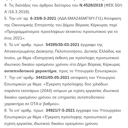
Τις διατάξεις του άρθρου δεύτερου του
Ν.4528/2018
(ΦΕΚ 50/τ.
Α΄/16.3.2018).
Την υπ’ αρ.
6-33/8-3-2021
(ΑΔΑ:6ΜΑ246ΜΓΜΥ-ΓΙ1) Απόφαση
της Οικονομικής Επιτροπής του Δήμου Βόρειας Κέρκυρας περί
«Προγραμματισμού προσλήψεων έκτακτου προσωπικού για το
έτος 2021».
Το υπ’ αριθμ. πρωτ.
54395/30-03-2021
έγγραφο της
Αποκεντρωμένης Διοίκησης Πελοποννήσου, Δυτικής Ελλάδας και
Ιονίου, με θέμα «Εισηγητική έκθεση για πρόσληψη προσωπικού
ιδιωτικού δικαίου ορισμένου χρόνου στο Δήμο Βόρειας Κέρκυρας
ανταποδοτικού χαρακτήρα
, προς το Υπουργείο Εσωτερικών.
Την υπ’ αριθμ.
34431/05-05-2021
απόφαση του Υπουργού
Εσωτερικών με θέμα: «Έγκριση πρόσληψης δύο χιλιάδων
σαράντα τεσσάρων (2044) ατόμων με σχέση εργασίας ιδιωτικού
δικαίου ορισμένου χρόνου σε υπηρεσίες ανταποδοτικού
χαρακτήρα σε ΟΤΑ α’ βαθμού».
Το υπ’ αριθμ. πρωτ.
34921/7-5-2021
έγγραφο του Υπουργείου
Εσωτερικών με θέμα «Έγκριση πρόσληψης προσωπικού με
σχέση εργασίας ιδιωτικού δικαίου ορισμένου χρόνου