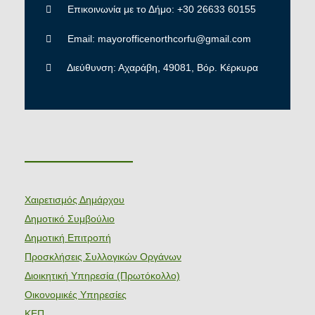
Επικοινωνία με το Δήμο: +30 26633 60155
Email: mayorofficenorthcorfu@gmail.com
Διεύθυνση: Αχαράβη, 49081, Βόρ. Κέρκυρα
———————
Χαιρετισμός Δημάρχου
Δημοτικό Συμβούλιο
Δημοτική Επιτροπή
Προσκλήσεις Συλλογικών Οργάνων
Διοικητική Υπηρεσία (Πρωτόκολλο)
Οικονομικές Υπηρεσίες
ΚΕΠ