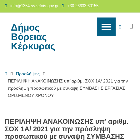
ΠΕΡΙΛΗΨΗ
info@1354.syzefxis.gov.gr
+30 26633 60155
ΑΝΑΚΟΙΝΩΣΗΣ
υπ’
αριθμ.
Δήμος
S
WCAG
ΣΟΧ
Βόρειας
1Α/
buttons
Κέρκυρας
2021
για
την
πρόσληψη
Home
Προσλήψεις
προσωπικού
ΠΕΡΙΛΗΨΗ ΑΝΑΚΟΙΝΩΣΗΣ υπ’ αριθμ. ΣΟΧ 1Α/ 2021 για την
με
πρόσληψη προσωπικού με σύναψη ΣΥΜΒΑΣΗΣ ΕΡΓΑΣΙΑΣ
σύναψη
ΟΡΙΣΜΕΝΟΥ ΧΡΟΝΟΥ
ΣΥΜΒΑΣΗΣ
ΕΡΓΑΣΙΑΣ
ΟΡΙΣΜΕΝΟΥ
ΧΡΟΝΟΥ
ΠΕΡΙΛΗΨΗ ΑΝΑΚΟΙΝΩΣΗΣ υπ’ αριθμ.
-
ΣΟΧ 1Α/ 2021 για την πρόσληψη
Δήμος
προσωπικού με σύναψη ΣΥΜΒΑΣΗΣ
Βόρειας