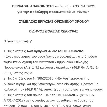
ΠΕΡΙΛΗΨΗ ΑΝΑΚΟΙΝΩΣΗΣ υπ’ αριθμ. ΣΟΧ 1Α/ 2021
για την πρόσληψη προσωπικού με σύναψη
ΣΥΜΒΑΣΗΣ ΕΡΓΑΣΙΑΣ ΟΡΙΣΜΕΝΟΥ ΧΡΟΝΟΥ
Ο ΔΗΜΟΣ ΒΟΡΕΙΑΣ ΚΕΡΚΥΡΑΣ
Έχοντας υπόψη:
Τις διατάξεις
των άρθρων 37-42 του Ν. 4765/2021
«Εκσυγχρονισμός του συστήματος προσλήψεων στο δημόσιο
τομέα και ενίσχυση του Ανώτατου Συμβουλίου Επιλογής
Προσωπικού (Α.Σ.Ε.Π.) και λοιπές διατάξεις» (ΦΕΚ 6/τ.Α΄/15-1-
2021), όπως ισχύει.
Τις διατάξεις του Ν. 3852/2010 «Νέα Αρχιτεκτονική της
Αυτοδιοίκησης και της Αποκεντρωμένης Διοίκησης- Πρόγραμμα
Καλλικράτης» (ΦΕΚ 87 Α), όπως έχουν τροποποιηθεί και ισχύουν.
Τις διατάξεις του άρθρου 107 του
Ν. 4483/2017
(ΦΕΚ 107/
Α΄/31-7-2017) με τις οποίες αντικαταστάθηκαν οι όμοιες του
άρθρου 12 παρ. 14 του Ν. 4071/2012 (Α΄85), όπως ισχύει.