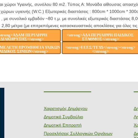
αι χώροι Υγιεινής, συνόλου 80 m2. Τύπος Α: Μονάδα αίθουσας απασχ
χώρων υγιεινής (W.C.) Εξωτερικές διαστάσεις : 800cm * 1000cm * 30
, με συνολικό εμβαδόν ~80 τ.μ. με συνολικές εξωτερικές διαστάσεις 8
 2,80 μέτρα (με επιτρεπόμενες κατασκευαστικές αποκλίσεις για όλες τις
strong>ΑΔΑΜ ΠΕΡΙΛΗΨΗ
<strong>ΑΔΑ ΠΕΡΙΛΗΨΗ ΠΑΙΔΙΚΟΣ
ΔΙΑΚΗΡΥΞΗΣ</strong>
ΣΤΑΘΜΟΣ</strong>
g>ΜΕΛΕΤΗ ΠΡΟΜΗΘΕΙΑ ΥΛΙΚΩΝ
<strong>ΕΕΕΣ/ΤΕΥΔ</strong><strong>
ΑΙΔΙΚΟΣ ΣΙΝΙΩΝ</strong>
</strong>
———————
Χαιρετισμός Δημάρχου
Δ
Δημοτικό Συμβούλιο
Λη
Δημοτική Επιτροπή
Χ
Προσκλήσεις Συλλογικών Οργάνων
Δ