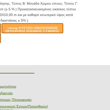
όλησης, Τύπος Β: Μονάδα Χώρου ύπνου, Τύπος Γ:
0cm (± 5 % ) Προκατασκευασμένος οικίσκος τύπου
,00Χ10,00 m και με καθαρό εσωτερικό ύψος κατά
 διαστάσεις ± 5% ).
<strong>ΕΝΤΥΠΟ ΟΙΚΟΝΟΜΙΚΗΣ
ΠΡΟΣΦΟΡΑΣ ΠΑΙΔΙΚΟΣ ΣΤΑΘΜΟΣ
ΣΙΝΙΩΝ</strong>
———————
ημοτολόγιο
ξιαρχείο
ρήσιμες Πληροφορίες
ιαγωνισμοί Έργων/Προμηθειών/