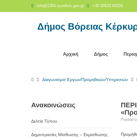
ΠΕΡΙΛΗΨΗ
info@1354.syzefxis.gov.gr
+30 26633 60155
ΔΙΑΚΗΡΥΞΗΣ
ΑΝΟΙΚΤΟΥ
Δήμος Βόρειας Κέρκυ
ΗΛΕΚΤΡΟΝΙΚΟΥ
ΔΙΑΓΩΝΙΣΜΟΥ
για
την
«Προμήθεια
Αρχική
Δήμος
Περιο
υλικών
παιδικού
σταθμού
Home
Διαγωνισμοί Έργων/Προμηθειών/Υπηρεσιών
Σινιών»
-
Δήμος
Βόρειας
Ανακοινώσεις
ΠΕΡΙ
Κέρκυρας
«Προ
Posted 
Δελτία Τύπου
Προμήθε
Δημοπρασίες Μίσθωσης – Εκμίσθωσης