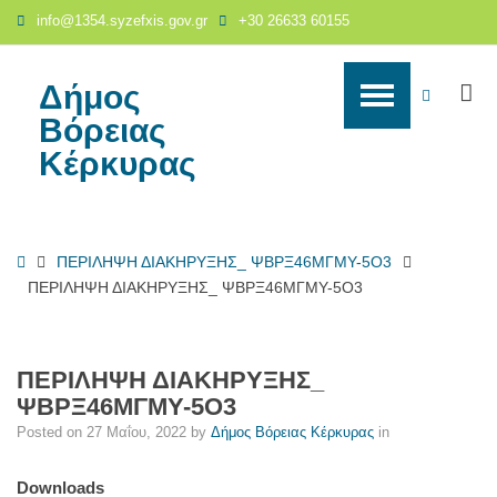
ΠΕΡΙΛΗΨΗ
info@1354.syzefxis.gov.gr
+30 26633 60155
ΔΙΑΚΗΡΥΞΗΣ_
ΨΒΡΞ46ΜΓΜΥ-5Ο3
-
Δήμος
S
WCAG
Δήμος
Βόρειας
Βόρειας
buttons
Κέρκυρας
Κέρκυρας
Home
ΠΕΡΙΛΗΨΗ ΔΙΑΚΗΡΥΞΗΣ_ ΨΒΡΞ46ΜΓΜΥ-5Ο3
ΠΕΡΙΛΗΨΗ ΔΙΑΚΗΡΥΞΗΣ_ ΨΒΡΞ46ΜΓΜΥ-5Ο3
ΠΕΡΙΛΗΨΗ ΔΙΑΚΗΡΥΞΗΣ_
ΨΒΡΞ46ΜΓΜΥ-5Ο3
Posted on
27 Μαΐου, 2022
by
Δήμος Βόρειας Κέρκυρας
in
Downloads