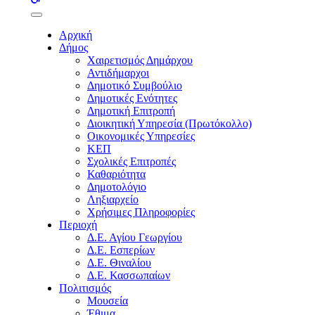
buttons
Αρχική
Δήμος
Χαιρετισμός Δημάρχου
Αντιδήμαρχοι
Δημοτικό Συμβούλιο
Δημοτικές Ενότητες
Δημοτική Επιτροπή
Διοικητική Υπηρεσία (Πρωτόκολλο)
Οικονομικές Υπηρεσίες
ΚΕΠ
Σχολικές Επιτροπές
Καθαριότητα
Δημοτολόγιο
Ληξιαρχείο
Χρήσιμες Πληροφορίες
Περιοχή
Δ.Ε. Αγίου Γεωργίου
Δ.Ε. Εσπερίων
Δ.Ε. Θιναλίου
Δ.Ε. Κασσωπαίων
Πολιτισμός
Μουσεία
Έθιμα