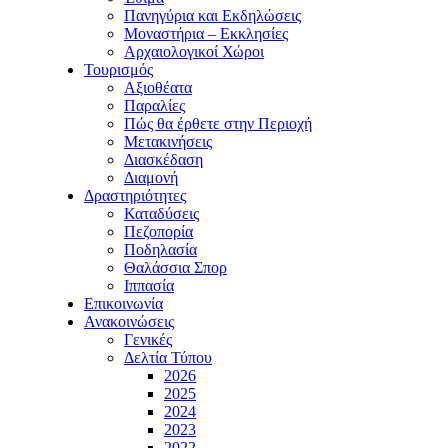
Πανηγύρια και Εκδηλώσεις
Μοναστήρια – Εκκλησίες
Αρχαιολογικοί Χώροι
Τουρισμός
Αξιοθέατα
Παραλίες
Πώς θα έρθετε στην Περιοχή
Μετακινήσεις
Διασκέδαση
Διαμονή
Δραστηριότητες
Καταδύσεις
Πεζοπορία
Ποδηλασία
Θαλάσσια Σπορ
Ιππασία
Επικοινωνία
Ανακοινώσεις
Γενικές
Δελτία Τύπου
2026
2025
2024
2023
2022