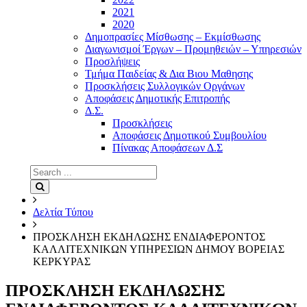
2021
2020
Δημοπρασίες Μίσθωσης – Εκμίσθωσης
Διαγωνισμοί Έργων – Προμηθειών – Υπηρεσιών
Προσλήψεις
Τμήμα Παιδείας & Δια Βιου Μαθησης
Προσκλήσεις Συλλογικών Οργάνων
Αποφάσεις Δημοτικής Επιτροπής
Δ.Σ.
Προσκλήσεις
Αποφάσεις Δημοτικού Συμβουλίου
Πίνακας Αποφάσεων Δ.Σ
Search
for:
Search
Δελτία Τύπου
ΠΡΟΣΚΛΗΣΗ ΕΚΔΗΛΩΣΗΣ ΕΝΔΙΑΦΕΡΟΝΤΟΣ
ΚΑΛΛΙΤΕΧΝΙΚΩΝ ΥΠΗΡΕΣΙΩΝ ΔΗΜΟΥ ΒΟΡΕΙΑΣ
ΚΕΡΚΥΡΑΣ
ΠΡΟΣΚΛΗΣΗ ΕΚΔΗΛΩΣΗΣ