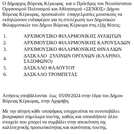
Ο Δήμαρχος Βόρειας Κέρκυρας και ο Πρόεδρος του Νεοσύστατου
Οργανισμού Πολιτισμού και Αθλητισμού «ΞΕΝΙΟΣ» Δήμου
Βόρειας Κέρκυρας, προσκαλούν επαγγελματίες μουσικούς να
εκδηλώσουν ενδιαφέρον για τη στελέχωση των Δημοτικών
Φιλαρμονικών του Δήμου Βόρειας Κέρκυρα στις εξής θέσεις:
1.
ΑΡΧΙΜΟΥΣΙΚΟ ΦΙΛΑΡΜΟΝΙΚΗΣ ΑΥΛΙΩΤΩΝ
2.
ΑΡΧΙΜΟΥΣΙΚΟ ΦΙΛΑΡΜΟΝΙΚΗΣ ΚΑΡΟΥΣΑΔΩΝ
3.
ΑΡΧΙΜΟΥΣΙΚΟ ΦΙΛΑΡΜΟΝΙΚΗΣ ΘΙΝΑΛΙΩΝ
ΔΑΣΚΑΛΟ ΞΥΛΙΝΩΝ ΟΡΓΑΝΩΝ (ΚΛΑΡΙΝΟ,
4.
ΣΑΞΟΦΩΝΟ)
5.
ΔΑΣΚΑΛΟ ΦΛΑΟΥΤΟΥ
6.
ΔΑΣΚΑΛΟ ΤΡΟΜΠΕΤΑΣ
Αιτήσεις υποβάλλονται έως 05/09/2024 στην έδρα του Δήμου
Βόρειας Κέρκυρας, στην Αχαράβη.
Με την αίτηση κάθε υποψήφιος υποχρεούται να συνυποβάλει
βιογραφικό σημείωμα του/της, καθώς και οποιοδήποτε άλλο
στοιχείο που μπορεί να συμβάλει στην απεικόνιση της
καλλιτεχνικής προσωπικότητας και ικανότητας του/της.