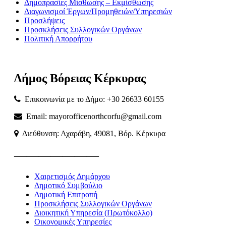
Δημοπρασίες Μίσθωσης – Εκμίσθωσης
Διαγωνισμοί Έργων/Προμηθειών/Υπηρεσιών
Προσλήψεις
Προσκλήσεις Συλλογικών Οργάνων
Πολιτική Απορρήτου
Δήμος
Βόρειας
Κέρκυρας
Επικοινωνία με το Δήμο: +30 26633 60155
Email: mayorofficenorthcorfu@gmail.com
Διεύθυνση: Αχαράβη, 49081, Βόρ. Κέρκυρα
———————
Χαιρετισμός Δημάρχου
Δημοτικό Συμβούλιο
Δημοτική Επιτροπή
Προσκλήσεις Συλλογικών Οργάνων
Διοικητική Υπηρεσία (Πρωτόκολλο)
Οικονομικές Υπηρεσίες