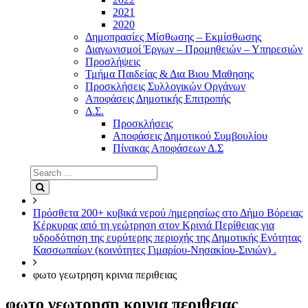
2021
2020
Δημοπρασίες Μίσθωσης – Εκμίσθωσης
Διαγωνισμοί Έργων – Προμηθειών – Υπηρεσιών
Προσλήψεις
Τμήμα Παιδείας & Δια Βιου Μαθησης
Προσκλήσεις Συλλογικών Οργάνων
Αποφάσεις Δημοτικής Επιτροπής
Δ.Σ.
Προσκλήσεις
Αποφάσεις Δημοτικού Συμβουλίου
Πίνακας Αποφάσεων Δ.Σ
Search
for:
Search
Πρόσθετα 200+ κυβικά νερού /ημερησίως στο Δήμο Βόρειας
Κέρκυρας από τη γεώτρηση στον Κρινιά Περίθειας για
υδροδότηση της ευρύτερης περιοχής της Δημοτικής Ενότητας
Κασσωπαίων (κοινότητες Γιμαρίου-Νησακίου-Σινιών) .
φωτο γεωτρηση κρινια περιθειας
φωτο γεωτρηση κρινια περιθειας