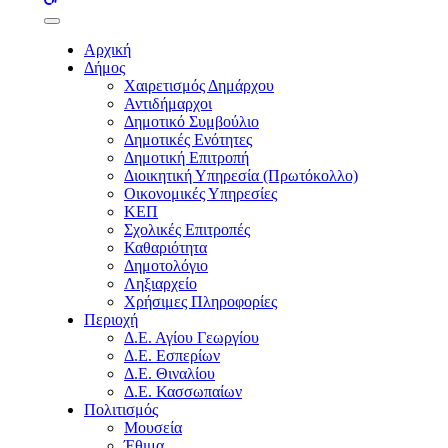
buttons
Αρχική
Δήμος
Χαιρετισμός Δημάρχου
Αντιδήμαρχοι
Δημοτικό Συμβούλιο
Δημοτικές Ενότητες
Δημοτική Επιτροπή
Διοικητική Υπηρεσία (Πρωτόκολλο)
Οικονομικές Υπηρεσίες
ΚΕΠ
Σχολικές Επιτροπές
Καθαριότητα
Δημοτολόγιο
Ληξιαρχείο
Χρήσιμες Πληροφορίες
Περιοχή
Δ.Ε. Αγίου Γεωργίου
Δ.Ε. Εσπερίων
Δ.Ε. Θιναλίου
Δ.Ε. Κασσωπαίων
Πολιτισμός
Μουσεία
Έθιμα