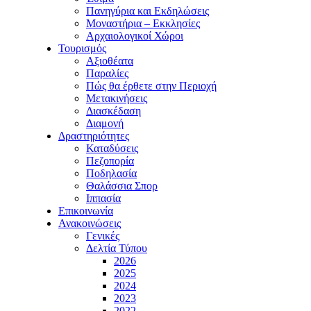
Πανηγύρια και Εκδηλώσεις
Μοναστήρια – Εκκλησίες
Αρχαιολογικοί Χώροι
Τουρισμός
Αξιοθέατα
Παραλίες
Πώς θα έρθετε στην Περιοχή
Μετακινήσεις
Διασκέδαση
Διαμονή
Δραστηριότητες
Καταδύσεις
Πεζοπορία
Ποδηλασία
Θαλάσσια Σπορ
Ιππασία
Επικοινωνία
Ανακοινώσεις
Γενικές
Δελτία Τύπου
2026
2025
2024
2023
2022