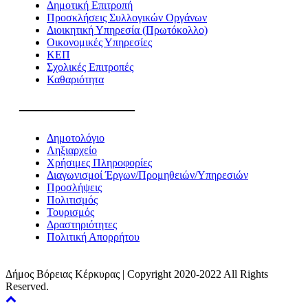
Δημοτική Επιτροπή
Προσκλήσεις Συλλογικών Οργάνων
Διοικητική Υπηρεσία (Πρωτόκολλο)
Οικονομικές Υπηρεσίες
ΚΕΠ
Σχολικές Επιτροπές
Καθαριότητα
———————
Δημοτολόγιο
Ληξιαρχείο
Χρήσιμες Πληροφορίες
Διαγωνισμοί Έργων/Προμηθειών/Υπηρεσιών
Προσλήψεις
Πολιτισμός
Τουρισμός
Δραστηριότητες
Πολιτική Απορρήτου
Δήμος Βόρειας Κέρκυρας | Copyright 2020-2022 All Rights
Reserved.
Back