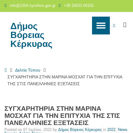
ΣΥΓΧΑΡΗΤΗΡΙΑ
info@1354.syzefxis.gov.gr
+30 26633 60155
ΣΤΗΝ
ΜΑΡΙΝΑ
ΜΟΣΧΑΤ
Δήμος
S
WCAG
ΓΙΑ
Βόρειας
ΤΗΝ
buttons
Κέρκυρας
ΕΠΙΤΥΧΙΑ
ΤΗΣ
ΣΤΙΣ
ΠΑΝΕΛΛΗΝΙΕΣ
Home
Δελτία Τύπου
ΕΞΕΤΑΣΕΙΣ
ΣΥΓΧΑΡΗΤΗΡΙΑ ΣΤΗΝ ΜΑΡΙΝΑ ΜΟΣΧΑΤ ΓΙΑ ΤΗΝ ΕΠΙΤΥΧΙΑ
-
ΤΗΣ ΣΤΙΣ ΠΑΝΕΛΛΗΝΙΕΣ ΕΞΕΤΑΣΕΙΣ
Δήμος
Βόρειας
Κέρκυρας
ΣΥΓΧΑΡΗΤΗΡΙΑ ΣΤΗΝ ΜΑΡΙΝΑ
ΜΟΣΧΑΤ ΓΙΑ ΤΗΝ ΕΠΙΤΥΧΙΑ ΤΗΣ ΣΤΙΣ
ΠΑΝΕΛΛΗΝΙΕΣ ΕΞΕΤΑΣΕΙΣ
Posted on
07 Ιουλίου, 2022
by
Δήμος Βόρειας Κέρκυρας
in
2022
,
News
,