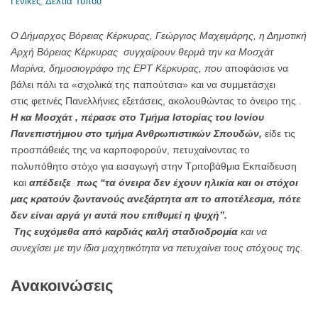
Γενικές
,
Δελτία Τύπου
Ο Δήμαρχος Βόρειας Κέρκυρας, Γεώργιος Μαχειμάρης, η Δημοτική
Αρχή Βόρειας Κέρκυρας συγχαίρουν θερμά την κα Μοσχάτ
Μαρίνα, δημοσιογράφο της ΕΡΤ Κέρκυρας, που
αποφάσισε να
βάλει πάλι τα «σχολικά της παπούτσια» και να συμμετάσχει
στις φετινές Πανελλήνιες εξετάσεις, ακολουθώντας το όνειρο της .
Η κα Μοσχάτ , πέρασε στο Τμήμα Ιστορίας του Ιονίου
Πανεπιστήμιου στο τμήμα Ανθρωπιστικών Σπουδών,
είδε τις
προσπάθειές της να καρποφορούν, πετυχαίνοντας το
πολυπόθητο στόχο για εισαγωγή στην Τριτοβάθμια Εκπαίδευση
και
απέδειξε πως “τα όνειρα δεν έχουν ηλικία και οι στόχοι
μας κρατούν ζωντανούς ανεξάρτητα απ το αποτέλεσμα, πότε
δεν είναι αργά γι αυτά που επιθυμεί η ψυχή”.
Της ευχόμεθα από καρδιάς καλή σταδιοδρομία
και να
συνεχίσει με την ίδια μαχητικότητα να πετυχαίνει τους στόχους της.
Ανακοινώσεις