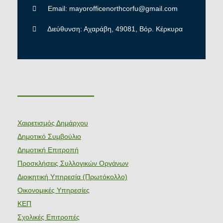
Email: mayorofficenorthcorfu@gmail.com
Διεύθυνση: Αχαράβη, 49081, Βόρ. Κέρκυρα
———————
Χαιρετισμός Δημάρχου
Δημοτικό Συμβούλιο
Δημοτική Επιτροπή
Προσκλήσεις Συλλογικών Οργάνων
Διοικητική Υπηρεσία (Πρωτόκολλο)
Οικονομικές Υπηρεσίες
ΚΕΠ
Σχολικές Επιτροπές