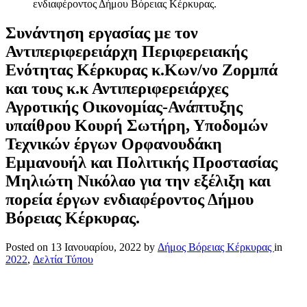
ενδιαφέροντος Δήμου Βόρειας Κέρκυρας.
Συνάντηση εργασίας με τον
Αντιπεριφερειάρχη Περιφερειακής
Ενότητας Κέρκυρας κ.Κων/νο Ζορμπά
και τους κ.κ Αντιπεριφερειάρχες
Αγροτικής Οικονομίας-Ανάπτυξης
υπαίθρου Κουρή Σωτήρη, Υποδομών
Τεχνικών έργων Ορφανουδάκη
Εμμανουήλ και Πολιτικής Προστασίας
Μηλιώτη Νικόλαο για την εξέλιξη και
πορεία έργων ενδιαφέροντος Δήμου
Βόρειας Κέρκυρας.
Posted on
13 Ιανουαρίου, 2022
by
Δήμος Βόρειας Κέρκυρας
in
2022
,
Δελτία Τύπου