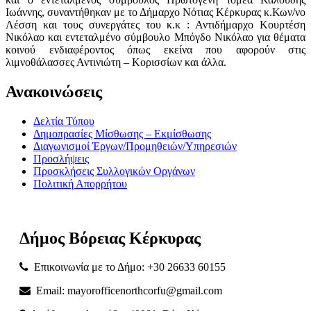
Ιωάννης, συναντήθηκαν με το Δήμαρχο Νότιας Κέρκυρας κ.Κων/νο
Λέσση και τους συνεργάτες του κ.κ : Αντιδήμαρχο Κουρτέση
Νικόλαο και εντεταλμένο σύμβουλο Μπόγδο Νικόλαο για θέματα
κοινού ενδιαφέροντος όπως εκείνα που αφορούν στις
λιμνοθάλασσες Αντινιώτη – Κορισσίων και άλλα.
Ανακοινώσεις
Δελτία Τύπου
Δημοπρασίες Μίσθωσης – Εκμίσθωσης
Διαγωνισμοί Έργων/Προμηθειών/Υπηρεσιών
Προσλήψεις
Προσκλήσεις Συλλογικών Οργάνων
Πολιτική Απορρήτου
Δήμος
Βόρειας
Κέρκυρας
Επικοινωνία με το Δήμο: +30 26633 60155
Email: mayorofficenorthcorfu@gmail.com