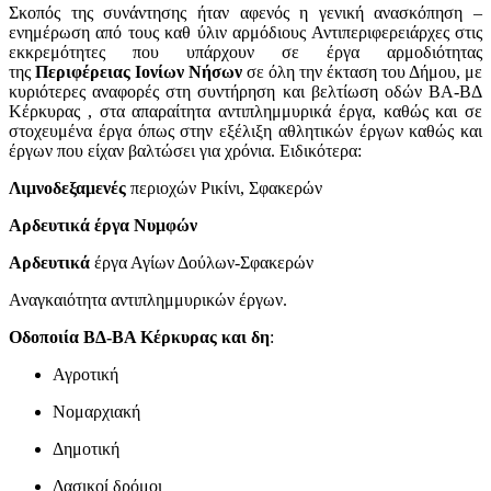
Σκοπός της συνάντησης ήταν αφενός η γενική ανασκόπηση –
ενημέρωση από τους καθ ύλιν αρμόδιους Αντιπεριφερειάρχες στις
εκκρεμότητες που υπάρχουν σε έργα αρμοδιότητας
της
Περιφέρειας Ιονίων Νήσων
σε όλη την έκταση του Δήμου, με
κυριότερες αναφορές στη συντήρηση και βελτίωση οδών ΒΑ-ΒΔ
Κέρκυρας , στα απαραίτητα αντιπλημμυρικά έργα, καθώς και σε
στοχευμένα έργα όπως στην εξέλιξη αθλητικών έργων καθώς και
έργων που είχαν βαλτώσει για χρόνια. Ειδικότερα:
Λιμνοδεξαμενές
περιοχών Ρικίνι, Σφακερών
Αρδευτικά έργα Νυμφών
Αρδευτικά
έργα Αγίων Δούλων-Σφακερών
Αναγκαιότητα αντιπλημμυρικών έργων.
Οδοποιία
ΒΔ-ΒΑ Κέρκυρας και δη
:
Αγροτική
Νομαρχιακή
Δημοτική
Δασικοί δρόμοι