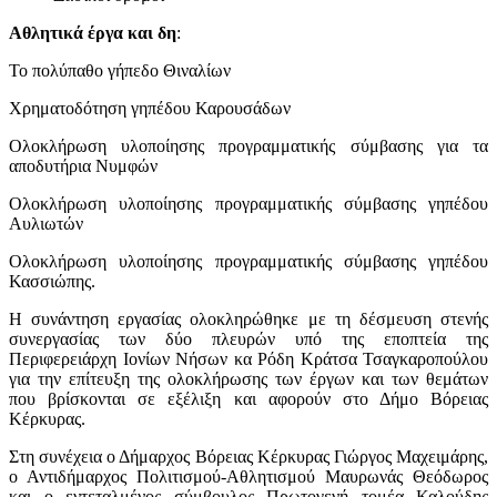
Αθλητικά έργα και δη
:
Το πολύπαθο γήπεδο Θιναλίων
Χρηματοδότηση γηπέδου Καρουσάδων
Ολοκλήρωση υλοποίησης προγραμματικής σύμβασης για τα
αποδυτήρια Νυμφών
Ολοκλήρωση υλοποίησης προγραμματικής σύμβασης γηπέδου
Αυλιωτών
Ολοκλήρωση υλοποίησης προγραμματικής σύμβασης γηπέδου
Κασσιώπης.
Η συνάντηση εργασίας ολοκληρώθηκε με τη δέσμευση στενής
συνεργασίας των δύο πλευρών υπό της εποπτεία της
Περιφερειάρχη Ιονίων Νήσων κα Ρόδη Κράτσα Τσαγκαροπούλου
για την επίτευξη της ολοκλήρωσης των έργων και των θεμάτων
που βρίσκονται σε εξέλιξη και αφορούν στο Δήμο Βόρειας
Κέρκυρας.
Στη συνέχεια ο Δήμαρχος Βόρειας Κέρκυρας Γιώργος Μαχειμάρης,
ο Αντιδήμαρχος Πολιτισμού-Αθλητισμού Μαυρωνάς Θεόδωρος
και ο εντεταλμένος σύμβουλος Πρωτογενή τομέα Καλούδης