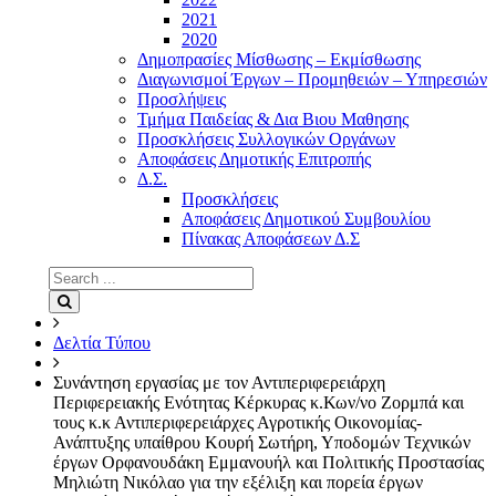
2021
2020
Δημοπρασίες Μίσθωσης – Εκμίσθωσης
Διαγωνισμοί Έργων – Προμηθειών – Υπηρεσιών
Προσλήψεις
Τμήμα Παιδείας & Δια Βιου Μαθησης
Προσκλήσεις Συλλογικών Οργάνων
Αποφάσεις Δημοτικής Επιτροπής
Δ.Σ.
Προσκλήσεις
Αποφάσεις Δημοτικού Συμβουλίου
Πίνακας Αποφάσεων Δ.Σ
Search
for:
Search
Δελτία Τύπου
Συνάντηση εργασίας με τον Αντιπεριφερειάρχη
Περιφερειακής Ενότητας Κέρκυρας κ.Κων/νο Ζορμπά και
τους κ.κ Αντιπεριφερειάρχες Αγροτικής Οικονομίας-
Ανάπτυξης υπαίθρου Κουρή Σωτήρη, Υποδομών Τεχνικών
έργων Ορφανουδάκη Εμμανουήλ και Πολιτικής Προστασίας
Μηλιώτη Νικόλαο για την εξέλιξη και πορεία έργων