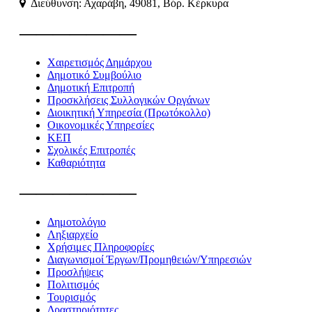
Διεύθυνση: Αχαράβη, 49081, Βόρ. Κέρκυρα
———————
Χαιρετισμός Δημάρχου
Δημοτικό Συμβούλιο
Δημοτική Επιτροπή
Προσκλήσεις Συλλογικών Οργάνων
Διοικητική Υπηρεσία (Πρωτόκολλο)
Οικονομικές Υπηρεσίες
ΚΕΠ
Σχολικές Επιτροπές
Καθαριότητα
———————
Δημοτολόγιο
Ληξιαρχείο
Χρήσιμες Πληροφορίες
Διαγωνισμοί Έργων/Προμηθειών/Υπηρεσιών
Προσλήψεις
Πολιτισμός
Τουρισμός
Δραστηριότητες