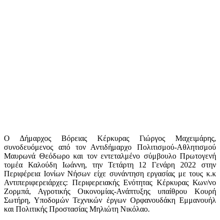
Ο Δήμαρχος Βόρειας Κέρκυρας Γιώργος Μαχειμάρης,
συνοδευόμενος από τον Αντιδήμαρχο Πολιτισμού-Αθλητισμού
Μαυρωνά Θεόδωρο και τον εντεταλμένο σύμβουλο Πρωτογενή
τομέα Καλούδη Ιωάννη, την Τετάρτη 12 Γενάρη 2022 στην
Περιφέρεια Ιονίων Νήσων είχε συνάντηση εργασίας με τους κ.κ
Αντιπεριφερειάρχες: Περιφερειακής Ενότητας Κέρκυρας Κων/νο
Ζορμπά, Αγροτικής Οικονομίας-Ανάπτυξης υπαίθρου Κουρή
Σωτήρη, Υποδομών Τεχνικών έργων Ορφανουδάκη Εμμανουήλ
και Πολιτικής Προστασίας Μηλιώτη Νικόλαο.