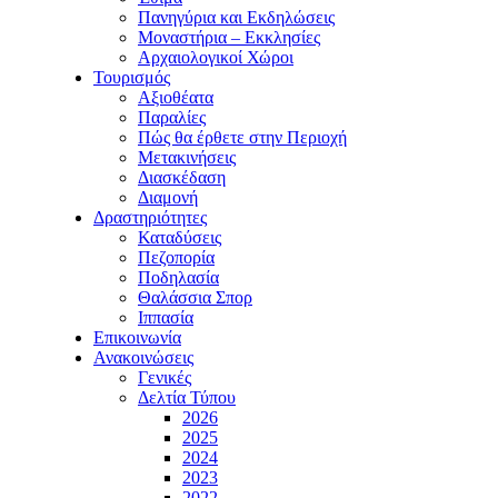
Πανηγύρια και Εκδηλώσεις
Μοναστήρια – Εκκλησίες
Αρχαιολογικοί Χώροι
Τουρισμός
Αξιοθέατα
Παραλίες
Πώς θα έρθετε στην Περιοχή
Μετακινήσεις
Διασκέδαση
Διαμονή
Δραστηριότητες
Καταδύσεις
Πεζοπορία
Ποδηλασία
Θαλάσσια Σπορ
Ιππασία
Επικοινωνία
Ανακοινώσεις
Γενικές
Δελτία Τύπου
2026
2025
2024
2023
2022