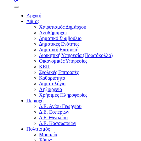
buttons
Αρχική
Δήμος
Χαιρετισμός Δημάρχου
Αντιδήμαρχοι
Δημοτικό Συμβούλιο
Δημοτικές Ενότητες
Δημοτική Επιτροπή
Διοικητική Υπηρεσία (Πρωτόκολλο)
Οικονομικές Υπηρεσίες
ΚΕΠ
Σχολικές Επιτροπές
Καθαριότητα
Δημοτολόγιο
Ληξιαρχείο
Χρήσιμες Πληροφορίες
Περιοχή
Δ.Ε. Αγίου Γεωργίου
Δ.Ε. Εσπερίων
Δ.Ε. Θιναλίου
Δ.Ε. Κασσωπαίων
Πολιτισμός
Μουσεία
Έθιμα