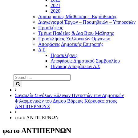
2021
2020
Δημοπρασίες Μίσθωσης – Εκμίσθωσης
Διαγωνισμοί Έργων – Προμηθειών – Υπηρεσιών
Προσλήψεις
Τμήμα Παιδείας & Δια Βιου Μαθησης
Προσκλήσεις Συλλογικών Οργάνων
Αποφάσεις Δημοτικής Επιτροπής
Δ.Σ.
Προσκλήσεις
Αποφάσεις Δημοτικού Συμβουλίου
Πίνακας Αποφάσεων Δ.Σ
Search
for:
Search
Συναυλία Συνόλων Ξύλινων Πνευστών των Δημοτικών
Φιλαρμονικών του Δήμου Βόρειας Κέρκυρας στους
ΑΝΤΙΠΕΡΝΟΥΣ
φωτο ΑΝΤΙΠΕΡΝΩΝ
φωτο ΑΝΤΙΠΕΡΝΩΝ