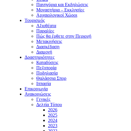
Πανηγύρια και Εκδηλώσεις
Μοναστήρια – Εκκλησίες
Αρχαιολογικοί Χώροι
Τουρισμός
Αξιοθέατα
Παραλίες
Πώς θα έρθετε στην Περιοχή
Μετακινήσεις
Διασκέδαση
Διαμονή
Δραστηριότητες
Καταδύσεις
Πεζοπορία
Ποδηλασία
Θαλάσσια Σπορ
Ιππασία
Επικοινωνία
Ανακοινώσεις
Γενικές
Δελτία Τύπου
2026
2025
2024
2023
2022