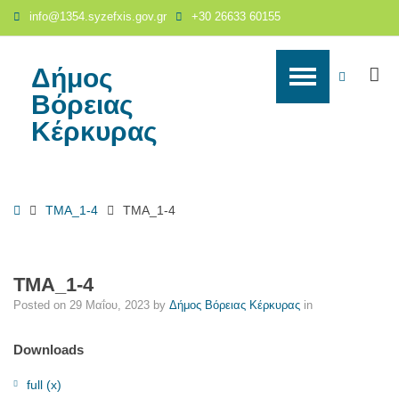
ΤΜΑ_1-
info@1354.syzefxis.gov.gr
+30 26633 60155
4
-
Δήμος
Δήμος
S
WCAG
Βόρειας
Βόρειας
Κέρκυρας
buttons
Κέρκυρας
Home
ΤΜΑ_1-4
ΤΜΑ_1-4
ΤΜΑ_1-4
Posted on
29 Μαΐου, 2023
by
Δήμος Βόρειας Κέρκυρας
in
Downloads
full (x)