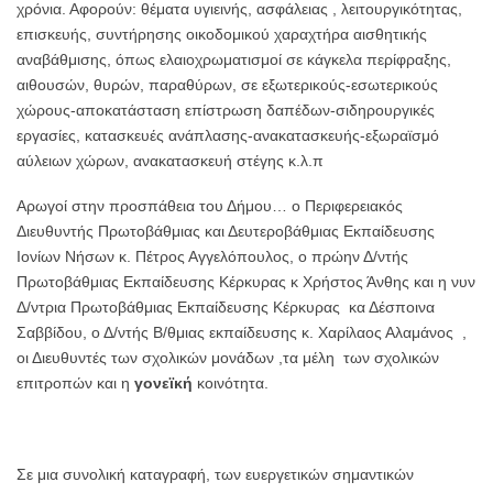
χρόνια. Αφορούν: θέματα υγιεινής, ασφάλειας , λειτουργικότητας,
επισκευής, συντήρησης οικοδομικού χαραχτήρα αισθητικής
αναβάθμισης, όπως ελαιοχρωματισμοί σε κάγκελα περίφραξης,
αιθουσών, θυρών, παραθύρων, σε εξωτερικούς-εσωτερικούς
χώρους-αποκατάσταση επίστρωση δαπέδων-σιδηρουργικές
εργασίες, κατασκευές ανάπλασης-ανακατασκευής-εξωραϊσμό
αύλειων χώρων, ανακατασκευή στέγης κ.λ.π
Αρωγοί στην προσπάθεια του Δήμου… ο Περιφερειακός
Διευθυντής Πρωτοβάθμιας και Δευτεροβάθμιας Εκπαίδευσης
Ιονίων Νήσων κ. Πέτρος Αγγελόπουλος, ο πρώην Δ/ντής
Πρωτοβάθμιας Εκπαίδευσης Κέρκυρας κ Χρήστος Άνθης και η νυν
Δ/ντρια Πρωτοβάθμιας Εκπαίδευσης Κέρκυρας κα Δέσποινα
Σαββίδου, ο Δ/ντής Β/θμιας εκπαίδευσης κ. Χαρίλαος Αλαμάνος ,
οι Διευθυντές των σχολικών μονάδων ,τα μέλη των σχολικών
επιτροπών και η
γονεϊκή
κοινότητα.
Σε μια συνολική καταγραφή, των ευεργετικών σημαντικών