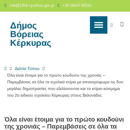
Όλα
info@1354.syzefxis.gov.gr
+30 26633 60155
είναι
έτοιμα
για
Δήμος
S
WCAG
το
Βόρειας
πρώτο
buttons
Κέρκυρας
κουδούνι
της
χρονιάς
–
Home
Δελτία Τύπου
Παρεμβάσεις
Όλα είναι έτοιμα για το πρώτο κουδούνι της χρονιάς –
σε
Παρεμβάσεις σε όλα τα σχολικά κτίρια με αποκορύφωμα τις δυο
όλα
μεγάλες δημοπρασίες που εξελίσσονται και το κτίριο-κόσμημα
τα
του 2ο ειδικού σχολείου Κέρκυρας στους Βελονάδες
σχολικά
κτίρια
με
αποκορύφωμα
Όλα είναι έτοιμα για το πρώτο κουδούνι
τις
της χρονιάς – Παρεμβάσεις σε όλα τα
δυο