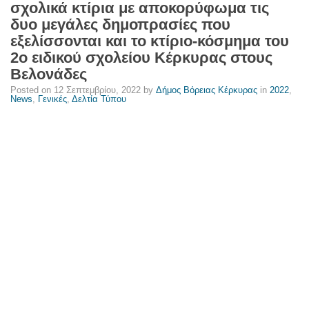
σχολικά κτίρια με αποκορύφωμα τις
μεγάλες
δυο μεγάλες δημοπρασίες που
δημοπρασίες
εξελίσσονται και το κτίριο-κόσμημα του
που
2ο ειδικού σχολείου Κέρκυρας στους
εξελίσσονται
Βελονάδες
και
Posted on
12 Σεπτεμβρίου, 2022
by
Δήμος Βόρειας Κέρκυρας
in
2022
,
το
News
,
Γενικές
,
Δελτία Τύπου
κτίριο-
κόσμημα
του
2ο
ειδικού
σχολείου
Κέρκυρας
στους
Βελονάδες
-
Δήμος
Βόρειας
Κέρκυρας