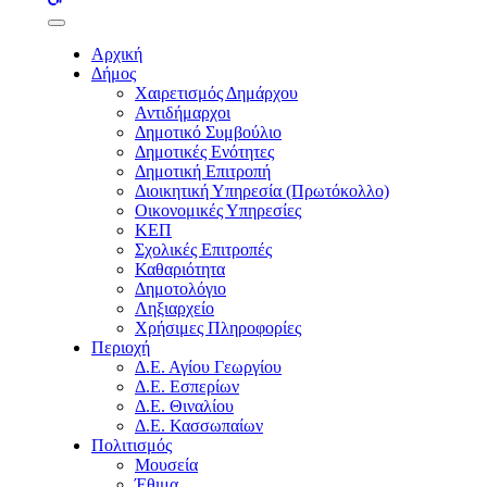
buttons
Αρχική
Δήμος
Χαιρετισμός Δημάρχου
Αντιδήμαρχοι
Δημοτικό Συμβούλιο
Δημοτικές Ενότητες
Δημοτική Επιτροπή
Διοικητική Υπηρεσία (Πρωτόκολλο)
Οικονομικές Υπηρεσίες
ΚΕΠ
Σχολικές Επιτροπές
Καθαριότητα
Δημοτολόγιο
Ληξιαρχείο
Χρήσιμες Πληροφορίες
Περιοχή
Δ.Ε. Αγίου Γεωργίου
Δ.Ε. Εσπερίων
Δ.Ε. Θιναλίου
Δ.Ε. Κασσωπαίων
Πολιτισμός
Μουσεία
Έθιμα