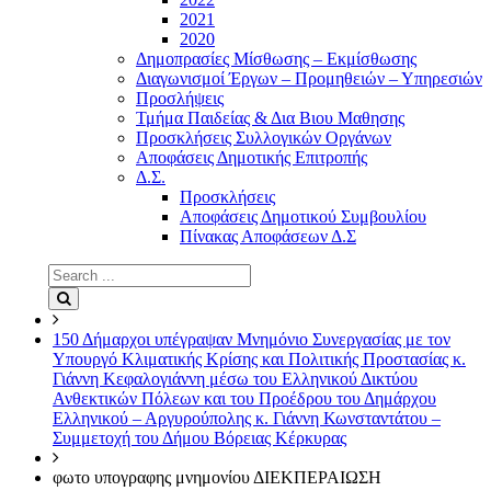
2021
2020
Δημοπρασίες Μίσθωσης – Εκμίσθωσης
Διαγωνισμοί Έργων – Προμηθειών – Υπηρεσιών
Προσλήψεις
Τμήμα Παιδείας & Δια Βιου Μαθησης
Προσκλήσεις Συλλογικών Οργάνων
Αποφάσεις Δημοτικής Επιτροπής
Δ.Σ.
Προσκλήσεις
Αποφάσεις Δημοτικού Συμβουλίου
Πίνακας Αποφάσεων Δ.Σ
Search
for:
Search
150 Δήμαρχοι υπέγραψαν Μνημόνιο Συνεργασίας με τον
Υπουργό Κλιματικής Κρίσης και Πολιτικής Προστασίας κ.
Γιάννη Κεφαλογιάννη μέσω του Ελληνικού Δικτύου
Ανθεκτικών Πόλεων και του Προέδρου του Δημάρχου
Ελληνικού – Αργυρούπολης κ. Γιάννη Κωνσταντάτου –
Συμμετοχή του Δήμου Βόρειας Κέρκυρας
φωτο υπογραφης μνημονίου ΔΙΕΚΠΕΡΑΙΩΣΗ