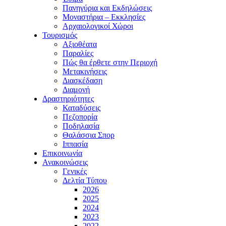
Πανηγύρια και Εκδηλώσεις
Μοναστήρια – Εκκλησίες
Αρχαιολογικοί Χώροι
Τουρισμός
Αξιοθέατα
Παραλίες
Πώς θα έρθετε στην Περιοχή
Μετακινήσεις
Διασκέδαση
Διαμονή
Δραστηριότητες
Καταδύσεις
Πεζοπορία
Ποδηλασία
Θαλάσσια Σπορ
Ιππασία
Επικοινωνία
Ανακοινώσεις
Γενικές
Δελτία Τύπου
2026
2025
2024
2023
2022