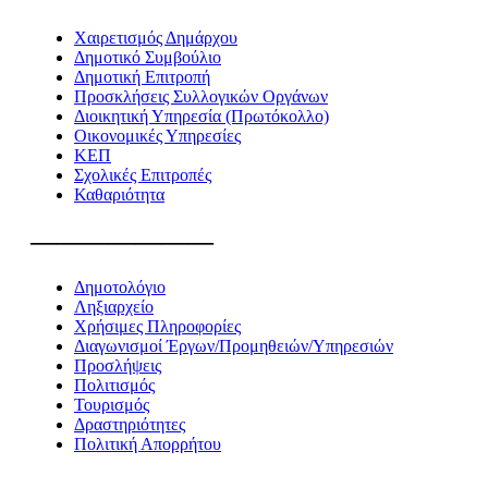
Χαιρετισμός Δημάρχου
Δημοτικό Συμβούλιο
Δημοτική Επιτροπή
Προσκλήσεις Συλλογικών Οργάνων
Διοικητική Υπηρεσία (Πρωτόκολλο)
Οικονομικές Υπηρεσίες
ΚΕΠ
Σχολικές Επιτροπές
Καθαριότητα
———————
Δημοτολόγιο
Ληξιαρχείο
Χρήσιμες Πληροφορίες
Διαγωνισμοί Έργων/Προμηθειών/Υπηρεσιών
Προσλήψεις
Πολιτισμός
Τουρισμός
Δραστηριότητες
Πολιτική Απορρήτου