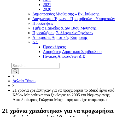
2021
2020
Δημοπρασίες Μίσθωσης – Εκμίσθωσης
Διαγωνισμοί Έργων – Προμηθειών – Υπηρεσιών
Προσλήψεις
Τμήμα Παιδείας & Δια Βιου Μαθησης
Προσκλήσεις Συλλογικών Οργάνων
Αποφάσεις Δημοτικής Επιτροπής
Δ.Σ.
Προσκλήσεις
Αποφάσεις Δημοτικού Συμβουλίου
Πίνακας Αποφάσεων Δ.Σ
Search
for:
Search
Δελτία Τύπου
21 χρόνια χρειάστηκαν για να προχωρήσει το οδικό έργο από
Κάβο- Μωραίτικα που ξεκίνησε το 2005 επι Νομαρχιακής
Αυτοδιοίκησης Γιώργου Μαχειμάρη και είχε σταματήσει .
21 χρόνια χρειάστηκαν για να προχωρήσει