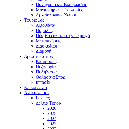
Πανηγύρια και Εκδηλώσεις
Μοναστήρια – Εκκλησίες
Αρχαιολογικοί Χώροι
Τουρισμός
Αξιοθέατα
Παραλίες
Πώς θα έρθετε στην Περιοχή
Μετακινήσεις
Διασκέδαση
Διαμονή
Δραστηριότητες
Καταδύσεις
Πεζοπορία
Ποδηλασία
Θαλάσσια Σπορ
Ιππασία
Επικοινωνία
Ανακοινώσεις
Γενικές
Δελτία Τύπου
2026
2025
2024
2023
2022