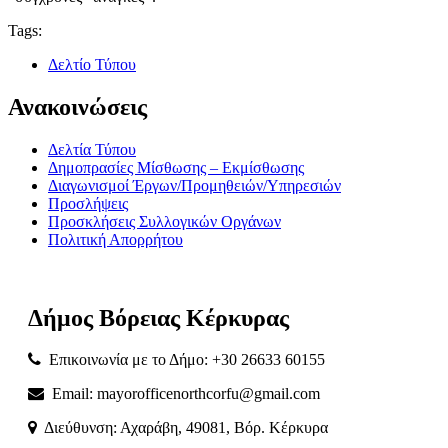
Tags:
Δελτίο Τύπου
Ανακοινώσεις
Δελτία Τύπου
Δημοπρασίες Μίσθωσης – Εκμίσθωσης
Διαγωνισμοί Έργων/Προμηθειών/Υπηρεσιών
Προσλήψεις
Προσκλήσεις Συλλογικών Οργάνων
Πολιτική Απορρήτου
Δήμος
Βόρειας
Κέρκυρας
Επικοινωνία με το Δήμο: +30 26633 60155
Email: mayorofficenorthcorfu@gmail.com
Διεύθυνση: Αχαράβη, 49081, Βόρ. Κέρκυρα