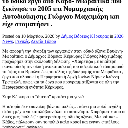
το οδικό έργο από Κάβο- Μωραίτικα που
ξεκίνησε το 2005 επι Νομαρχιακής
Αυτοδιοίκησης Γιώργου Μαχειμάρη και
είχε σταματήσει .
Posted on
10 Μαρτίου, 2026
by
Δήμος Βόρειας Κέρκυρας
in
2026
,
News
,
Γενικές
,
Δελτία Τύπου
Με αφορμή την έναρξη των εργασιών στον οδικό άξονα Βρυώνη-
Μωραΐτικα, ο Δήμαρχος Βόρειας Κέρκυρας Γιώργος Μαχειμάρης
προχώρησε στην ακόλουθη δήλωση: «Χαιρετίζω με ιδιαίτερη
ικανοποίηση την ολική ανακατασκευή του ασφαλτικού τάπητα από
το ύψος του Βρυώνη έως το τέλος της διαδρομής στα Μωραΐτικα ,
έργο που υλοποιεί η Περιφερειακή Αρχή Ιονίων Νήσων Ιωάννη
Τρεπεκλή, όπως και τα έργα που προγραμματίζονται σε όλη την
Περιφερειακή ενότητα Κέρκυρας.
Στην Κέρκυρα το “άμεσα” κρατάει μια γενιά.
Η ιστορία δεν επαναλαμβάνεται απλώς… κάνει μια πολύ μεγάλη
στάση μέχρι να καταλάβουν όλοι το αυτονόητο. Χαιρόμαστε που οι
δικές μας “παλιές” προτεραιότητες, οδικός άξονας Μωραίτικα –
Κάβος, πάλιωσαν σαν το παλιό καλό κρασί και έγιναν επιτέλους
“σύγχρονες” ανάγκες».