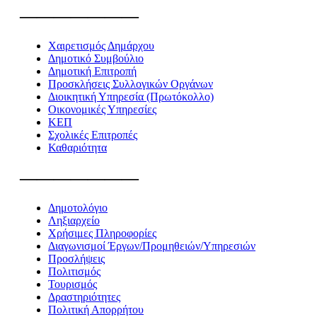
———————
Χαιρετισμός Δημάρχου
Δημοτικό Συμβούλιο
Δημοτική Επιτροπή
Προσκλήσεις Συλλογικών Οργάνων
Διοικητική Υπηρεσία (Πρωτόκολλο)
Οικονομικές Υπηρεσίες
ΚΕΠ
Σχολικές Επιτροπές
Καθαριότητα
———————
Δημοτολόγιο
Ληξιαρχείο
Χρήσιμες Πληροφορίες
Διαγωνισμοί Έργων/Προμηθειών/Υπηρεσιών
Προσλήψεις
Πολιτισμός
Τουρισμός
Δραστηριότητες
Πολιτική Απορρήτου