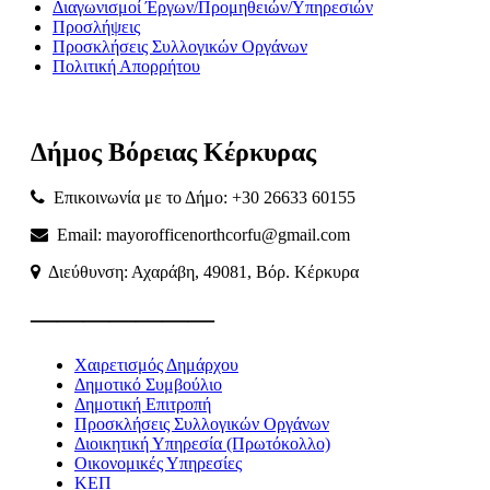
Διαγωνισμοί Έργων/Προμηθειών/Υπηρεσιών
Προσλήψεις
Προσκλήσεις Συλλογικών Οργάνων
Πολιτική Απορρήτου
Δήμος
Βόρειας
Κέρκυρας
Επικοινωνία με το Δήμο: +30 26633 60155
Email: mayorofficenorthcorfu@gmail.com
Διεύθυνση: Αχαράβη, 49081, Βόρ. Κέρκυρα
———————
Χαιρετισμός Δημάρχου
Δημοτικό Συμβούλιο
Δημοτική Επιτροπή
Προσκλήσεις Συλλογικών Οργάνων
Διοικητική Υπηρεσία (Πρωτόκολλο)
Οικονομικές Υπηρεσίες
ΚΕΠ