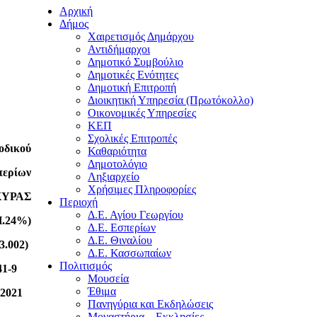
Αρχική
Δήμος
Χαιρετισμός Δημάρχου
Αντιδήμαρχοι
Δημοτικό Συμβούλιο
Δημοτικές Ενότητες
Δημοτική Επιτροπή
Διοικητική Υπηρεσία (Πρωτόκολλο)
Οικονομικές Υπηρεσίες
ΚΕΠ
Σχολικές Επιτροπές
οδικού
Καθαριότητα
Δημοτολόγιο
περίων
Ληξιαρχείο
Χρήσιμες Πληροφορίες
ΚΥΡΑΣ
Περιοχή
Δ.Ε. Αγίου Γεωργίου
Π.24%)
Δ.Ε. Εσπερίων
Δ.Ε. Θιναλίου
3.002)
Δ.Ε. Κασσωπαίων
Πολιτισμός
141-9
Μουσεία
Έθιμα
9-2021
Πανηγύρια και Εκδηλώσεις
Μοναστήρια – Εκκλησίες