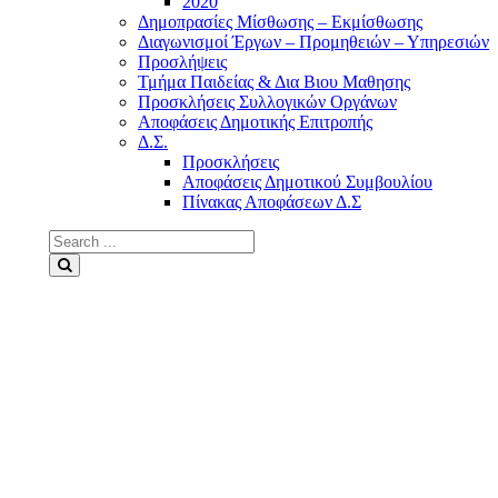
2020
Δημοπρασίες Μίσθωσης – Εκμίσθωσης
Διαγωνισμοί Έργων – Προμηθειών – Υπηρεσιών
Προσλήψεις
Τμήμα Παιδείας & Δια Βιου Μαθησης
Προσκλήσεις Συλλογικών Οργάνων
Αποφάσεις Δημοτικής Επιτροπής
Δ.Σ.
Προσκλήσεις
Αποφάσεις Δημοτικού Συμβουλίου
Πίνακας Αποφάσεων Δ.Σ
Search
for:
Search