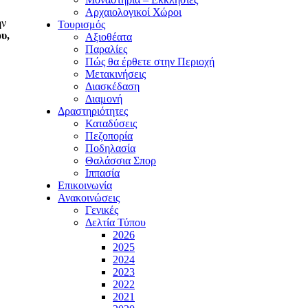
Αρχαιολογικοί Χώροι
ην
Τουρισμός
υ,
Αξιοθέατα
Παραλίες
Πώς θα έρθετε στην Περιοχή
Μετακινήσεις
Διασκέδαση
Διαμονή
Δραστηριότητες
Καταδύσεις
Πεζοπορία
Ποδηλασία
Θαλάσσια Σπορ
Ιππασία
Επικοινωνία
Ανακοινώσεις
Γενικές
Δελτία Τύπου
2026
2025
2024
2023
2022
2021