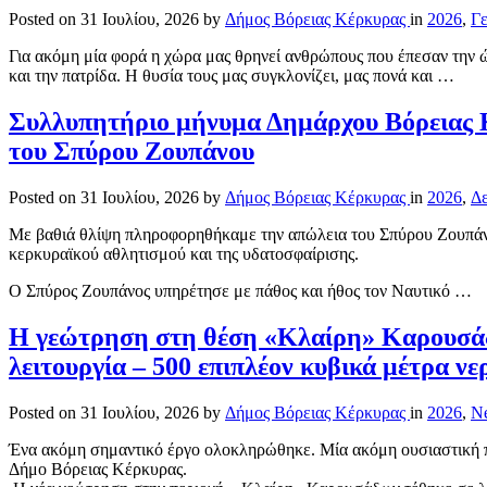
Posted on
31 Ιουλίου, 2026
by
Δήμος Βόρειας Κέρκυρας
in
2026
,
Γε
Για ακόμη μία φορά η χώρα μας θρηνεί ανθρώπους που έπεσαν την
και την πατρίδα. Η θυσία τους μας συγκλονίζει, μας πονά και …
Συλλυπητήριο μήνυμα Δημάρχου Βόρειας 
του Σπύρου Ζουπάνου
Posted on
31 Ιουλίου, 2026
by
Δήμος Βόρειας Κέρκυρας
in
2026
,
Δε
Με βαθιά θλίψη πληροφορηθήκαμε την απώλεια του Σπύρου Ζουπάνο
κερκυραϊκού αθλητισμού και της υδατοσφαίρισης.
Ο Σπύρος Ζουπάνος υπηρέτησε με πάθος και ήθος τον Ναυτικό …
Η γεώτρηση στη θέση «Κλαίρη» Καρουσά
λειτουργία – 500 επιπλέον κυβικά μέτρα ν
Posted on
31 Ιουλίου, 2026
by
Δήμος Βόρειας Κέρκυρας
in
2026
,
N
Ένα ακόμη σημαντικό έργο ολοκληρώθηκε. Μία ακόμη ουσιαστική πα
Δήμο Βόρειας Κέρκυρας.