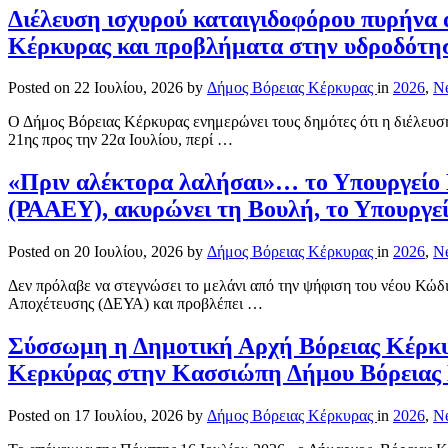
Διέλευση ισχυρού καταιγιδοφόρου πυρήνα 
Κέρκυρας και προβλήματα στην υδροδότησ
Posted on
22 Ιουλίου, 2026
by
Δήμος Βόρειας Κέρκυρας
in
2026
,
N
Ο Δήμος Βόρειας Κέρκυρας ενημερώνει τους δημότες ότι η διέλευση 
21ης προς την 22α Ιουλίου, περί …
«Πριν αλέκτορα λαλήσαι»… το Υπουργείο 
(ΡΑΑΕΥ), ακυρώνει τη Βουλή, το Υπουργεί
Posted on
20 Ιουλίου, 2026
by
Δήμος Βόρειας Κέρκυρας
in
2026
,
N
Δεν πρόλαβε να στεγνώσει το μελάνι από την ψήφιση του νέου Κώδι
Αποχέτευσης (ΔΕΥΑ) και προβλέπει …
Σύσσωμη η Δημοτική Αρχή Βόρειας Κέρκυ
Κερκύρας στην Κασσιώπη Δήμου Βόρειας Κ
Posted on
17 Ιουλίου, 2026
by
Δήμος Βόρειας Κέρκυρας
in
2026
,
N