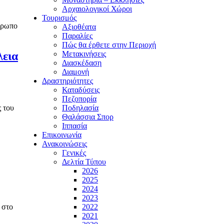
Αρχαιολογικοί Χώροι
Τουρισμός
θρωπο
Αξιοθέατα
Παραλίες
Πώς θα έρθετε στην Περιοχή
Μετακινήσεις
λεια
Διασκέδαση
Διαμονή
Δραστηριότητες
Καταδύσεις
Πεζοπορία
Ποδηλασία
 του
Θαλάσσια Σπορ
Ιππασία
Επικοινωνία
Ανακοινώσεις
Γενικές
Δελτία Τύπου
2026
2025
2024
2023
2022
 στο
2021