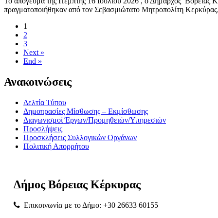
Το απόγευμα της Πέμπτης 16 Ιουλίου 2026 , ο Δήμαρχος Βόρειας 
πραγματοποιήθηκαν από τον Σεβασμιώτατο Μητροπολίτη Κερκύρα
(current)
1
2
3
Next »
End »
Ανακοινώσεις
Δελτία Τύπου
Δημοπρασίες Μίσθωσης – Εκμίσθωσης
Διαγωνισμοί Έργων/Προμηθειών/Υπηρεσιών
Προσλήψεις
Προσκλήσεις Συλλογικών Οργάνων
Πολιτική Απορρήτου
Δήμος
Βόρειας
Κέρκυρας
Επικοινωνία με το Δήμο: +30 26633 60155