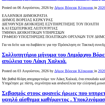
Posted on
06 Αυγούστου, 2026
by
Δήμος Βόρειας Κέρκυρας
in
202
ΕΛΛΗΝΙΚΗ ΔΗΜΟΚΡΑΤΙΑ
ΔΗΜΟΣ ΒΟΡΕΙΑΣ ΚΕΡΚΥΡΑΣ
ΔΙΕΥΘΥΝΣΗ ΔΙΟΙΚΗΣΗΣ ΕΞΥΠΗΡΕΤΗΣΗΣ ΤΟΥ ΠΟΛΙΤΗ
ΚΑΙ ΕΣΩΤΕΡΙΚΗΣ ΛΕΙΤΟΥΡΓΙΑΣ
ΤΜΗΜΑ ΔΙΟΙΚΗΤΙΚΩΝ ΥΠΗΡΕΣΙΩΝ
ΓΡΑΦΕΙΟ ΥΠΟΣΤΗΡΙΞΗΣ ΠΟΛΙΤΙΚΩΝ ΟΡΓΑΝΩΝ ΤΟΥ ΔΗΜ
Για να δείτε και να διαβάσετε για την Πρόσκληση σε Τακτική συνεδ
Συλλυπητήριο μήνυμα του Δημάρχου Βόρει
απώλεια του Λάκη Χαλκιά.
Posted on
03 Αυγούστου, 2026
by
Δήμος Βόρειας Κέρκυρας
in
202
Με βαθιά θλίψη αποχαιρετούμε τον Λάκη Χαλκιά, ένα σπουδαίο καλλ
Υπηρέτησε με πίστη, σεμνότητα και ανιδιοτέλεια την ελληνική μου
Σεβασμός στους αφανείς ήρωες που υπηρετ
υψηλό αίσθημα καθήκοντος . Υποκλινόμασ