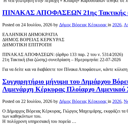
Η νέα γεώτρηση στην περιοχή « Κλαίρη» Καρουσάδων τέθηκε σε λε
ΠΙΝΑΚΑΣ ΑΠΟΦΑΣΕΩΝ 21ης Τακτικής (δι
Posted on
24 Ιουλίου, 2026
by
Δήμος Βόρειας Κέρκυρας
in
2026
,
Απ
ΕΛΛΗΝΙΚΗ ΔΗΜΟΚΡΑΤΙΑ
ΔΗΜΟΣ ΒΟΡΕΙΑΣ ΚΕΡΚΥΡΑΣ
ΔΗΜΟΤΙΚΗ ΕΠΙΤΡΟΠΗ
ΠΙΝΑΚΑΣ ΑΠΟΦΑΣΕΩΝ: (άρθρο 133 παρ. 2 του ν. 5314/2026)
21η Τακτική (δια ζώσης) συνεδρίαση – Ημερομηνία: 22-07-2026
Για να δείτε και να διαβάσετε τον Πίνακα Αποφάσεων, κάντε κύλιση 
Συγχαρητήριο μήνυμα του Δημάρχου Βόρε
Λιμενάρχη Κέρκυρας Πλοίαρχο Λιμενικού
Posted on
22 Ιουλίου, 2026
by
Δήμος Βόρειας Κέρκυρας
in
2026
,
N
Ο Δήμαρχος Βόρειας Κέρκυρας, Γιώργος Μαχειμάρης, εκφράζει τα 
των καθηκόντων του.
Η πολύχρονη υπηρεσιακή του πορεία …