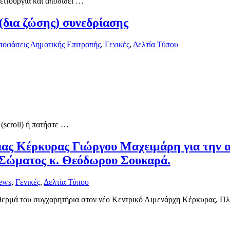
ιτουργία και αποδίδει …
α ζώσης) συνεδρίασης
οφάσεις Δημοτικής Επιτροπής
,
Γενικές
,
Δελτία Τύπου
(scroll) ή πατήστε …
ιας Κέρκυρας Γιώργου Μαχειμάρη για την 
 Σώματος κ. Θεόδωρου Σουκαρά.
ews
,
Γενικές
,
Δελτία Τύπου
θερμά του συγχαρητήρια στον νέο Κεντρικό Λιμενάρχη Κέρκυρας, Π