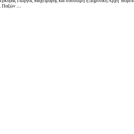
Κέρκυρας Γιώργος Μαχειμάρης και σύσσωμη η Δημοτική Αρχή Βόρεια
ς, Παξών …