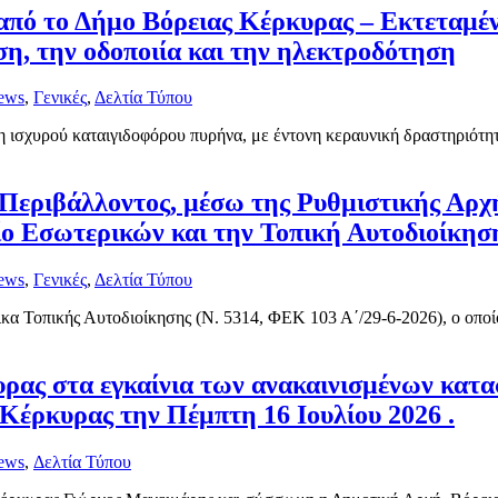
από το Δήμο Βόρειας Κέρκυρας – Εκτεταμέν
η, την οδοποιία και την ηλεκτροδότηση
ews
,
Γενικές
,
Δελτία Τύπου
ισχυρού καταιγιδοφόρου πυρήνα, με έντονη κεραυνική δραστηριότητα 
Περιβάλλοντος, μέσω της Ρυθμιστικής Αρχ
ο Εσωτερικών και την Τοπική Αυτοδιοίκησ
ews
,
Γενικές
,
Δελτία Τύπου
κα Τοπικής Αυτοδιοίκησης (Ν. 5314, ΦΕΚ 103 Α΄/29-6-2026), ο οποί
ρας στα εγκαίνια των ανακαινισμένων κα
έρκυρας την Πέμπτη 16 Ιουλίου 2026 .
ews
,
Δελτία Τύπου