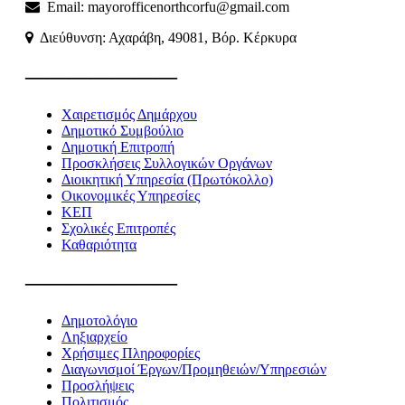
Email: mayorofficenorthcorfu@gmail.com
Διεύθυνση: Αχαράβη, 49081, Βόρ. Κέρκυρα
———————
Χαιρετισμός Δημάρχου
Δημοτικό Συμβούλιο
Δημοτική Επιτροπή
Προσκλήσεις Συλλογικών Οργάνων
Διοικητική Υπηρεσία (Πρωτόκολλο)
Οικονομικές Υπηρεσίες
ΚΕΠ
Σχολικές Επιτροπές
Καθαριότητα
———————
Δημοτολόγιο
Ληξιαρχείο
Χρήσιμες Πληροφορίες
Διαγωνισμοί Έργων/Προμηθειών/Υπηρεσιών
Προσλήψεις
Πολιτισμός