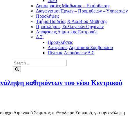
2020
Δημοπρασίες Μίσθωσης – Εκμίσθωσης
Διαγωνισμοί Έργων – Προμηθειών – Υπηρεσιών
Προσλήψεις
Τμήμα Παιδείας & Δια Βιου Μαθησης
Προσκλήσεις Συλλογικών Οργάνων
Αποφάσεις Δημοτικής Επιτροπής
Δ.Σ.
Προσκλήσεις
Αποφάσεις Δημοτικού Συμβουλίου
Πίνακας Αποφάσεων Δ.Σ
Search
for:
Search
ανάληψη καθηκόντων του νέου Κεντρικού
λοίαρχο Λιμενικού Σώματος κ. Θεόδωρο Σουκαρά, για την ανάληψη