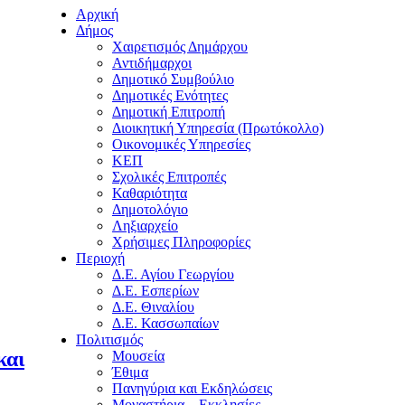
Αρχική
Δήμος
Χαιρετισμός Δημάρχου
Αντιδήμαρχοι
Δημοτικό Συμβούλιο
Δημοτικές Ενότητες
Δημοτική Επιτροπή
Διοικητική Υπηρεσία (Πρωτόκολλο)
Οικονομικές Υπηρεσίες
ΚΕΠ
Σχολικές Επιτροπές
Καθαριότητα
Δημοτολόγιο
Ληξιαρχείο
Χρήσιμες Πληροφορίες
Περιοχή
Δ.Ε. Αγίου Γεωργίου
Δ.Ε. Εσπερίων
Δ.Ε. Θιναλίου
Δ.Ε. Κασσωπαίων
Πολιτισμός
και
Μουσεία
Έθιμα
Πανηγύρια και Εκδηλώσεις
Μοναστήρια – Εκκλησίες