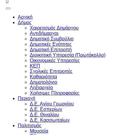
WCAG
buttons
Αρχική
Δήμος
Χαιρετισμός Δημάρχου
Αντιδήμαρχοι
Δημοτικό Συμβούλιο
Δημοτικές Ενότητες
Δημοτική Επιτροπή
Διοικητική Υπηρεσία (Πρωτόκολλο)
Οικονομικές Υπηρεσίες
ΚΕΠ
Σχολικές Επιτροπές
Καθαριότητα
Δημοτολόγιο
Ληξιαρχείο
Χρήσιμες Πληροφορίες
Περιοχή
Δ.Ε. Αγίου Γεωργίου
Δ.Ε. Εσπερίων
Δ.Ε. Θιναλίου
Δ.Ε. Κασσωπαίων
Πολιτισμός
Μουσεία