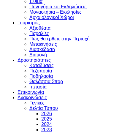
Έθιμα
Πανηγύρια και Εκδηλώσεις
Μοναστήρια – Εκκλησίες
Αρχαιολογικοί Χώροι
Τουρισμός
Αξιοθέατα
Παραλίες
Πώς θα έρθετε στην Περιοχή
Μετακινήσεις
Διασκέδαση
Διαμονή
Δραστηριότητες
Καταδύσεις
Πεζοπορία
Ποδηλασία
Θαλάσσια Σπορ
Ιππασία
Επικοινωνία
Ανακοινώσεις
Γενικές
Δελτία Τύπου
2026
2025
2024
2023