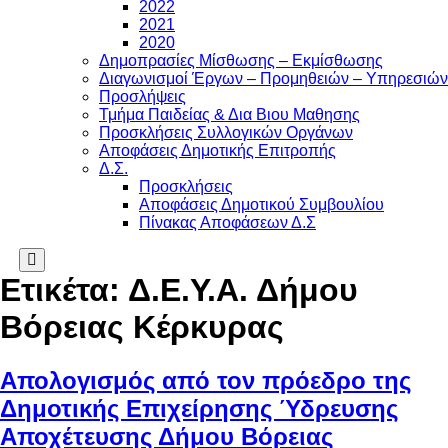
2022
2021
2020
Δημοπρασίες Μίσθωσης – Εκμίσθωσης
Διαγωνισμοί Έργων – Προμηθειών – Υπηρεσιών
Προσλήψεις
Τμήμα Παιδείας & Δια Βιου Μαθησης
Προσκλήσεις Συλλογικών Οργάνων
Αποφάσεις Δημοτικής Επιτροπής
Δ.Σ.
Προσκλήσεις
Αποφάσεις Δημοτικού Συμβουλίου
Πίνακας Αποφάσεων Δ.Σ
Search
Ετικέτα:
Δ.Ε.Υ.Α. Δήμου
Βόρειας Κέρκυρας
Απολογισμός από τον πρόεδρο της
Δημοτικής Επιχείρησης Ύδρευσης
Αποχέτευσης Δήμου Βόρειας