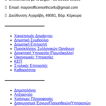
Email: mayorofficenorthcorfu@gmail.com
Διεύθυνση: Αχαράβη, 49081, Βόρ. Κέρκυρα
———————
Χαιρετισμός Δημάρχου
Δημοτικό Συμβούλιο
Δημοτική Επιτροπή
Προσκλήσεις Συλλογικών Οργάνων
Διοικητική Υπηρεσία (Πρωτόκολλο)
Οικονομικές Υπηρεσίες
ΚΕΠ
Σχολικές Επιτροπές
Καθαριότητα
———————
Δημοτολόγιο
Ληξιαρχείο
Χρήσιμες Πληροφορίες
Διαγωνισμοί Έργων/Προμηθειών/Υπηρεσιών