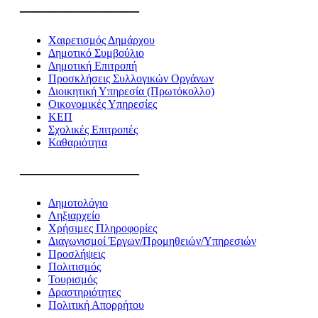
———————
Χαιρετισμός Δημάρχου
Δημοτικό Συμβούλιο
Δημοτική Επιτροπή
Προσκλήσεις Συλλογικών Οργάνων
Διοικητική Υπηρεσία (Πρωτόκολλο)
Οικονομικές Υπηρεσίες
ΚΕΠ
Σχολικές Επιτροπές
Καθαριότητα
———————
Δημοτολόγιο
Ληξιαρχείο
Χρήσιμες Πληροφορίες
Διαγωνισμοί Έργων/Προμηθειών/Υπηρεσιών
Προσλήψεις
Πολιτισμός
Τουρισμός
Δραστηριότητες
Πολιτική Απορρήτου