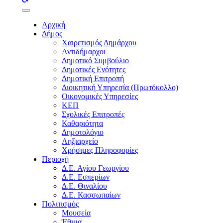
buttons
Αρχική
Δήμος
Χαιρετισμός Δημάρχου
Αντιδήμαρχοι
Δημοτικό Συμβούλιο
Δημοτικές Ενότητες
Δημοτική Επιτροπή
Διοικητική Υπηρεσία (Πρωτόκολλο)
Οικονομικές Υπηρεσίες
ΚΕΠ
Σχολικές Επιτροπές
Καθαριότητα
Δημοτολόγιο
Ληξιαρχείο
Χρήσιμες Πληροφορίες
Περιοχή
Δ.Ε. Αγίου Γεωργίου
Δ.Ε. Εσπερίων
Δ.Ε. Θιναλίου
Δ.Ε. Κασσωπαίων
Πολιτισμός
Μουσεία
Έθιμα