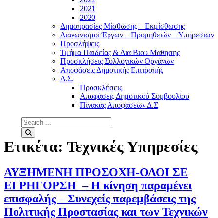
2021
2020
Δημοπρασίες Μίσθωσης – Εκμίσθωσης
Διαγωνισμοί Έργων – Προμηθειών – Υπηρεσιών
Προσλήψεις
Τμήμα Παιδείας & Δια Βιου Μαθησης
Προσκλήσεις Συλλογικών Οργάνων
Αποφάσεις Δημοτικής Επιτροπής
Δ.Σ.
Προσκλήσεις
Αποφάσεις Δημοτικού Συμβουλίου
Πίνακας Αποφάσεων Δ.Σ
Search
for:
Search
Ετικέτα:
Τεχνικές Υπηρεσίες
ΑΥΞΗΜΕΝΗ ΠΡΟΣΟΧΗ-ΟΛΟΙ ΣΕ
ΕΓΡΗΓΟΡΣΗ – Η κίνηση παραμένει
επισφαλής – Συνεχείς παρεμβάσεις της
Πολιτικής Προστασίας και των Τεχνικών