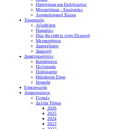
Πανηγύρια και Εκδηλώσεις
Μοναστήρια – Εκκλησίες
Αρχαιολογικοί Χώροι
Τουρισμός
Αξιοθέατα
Παραλίες
Πώς θα έρθετε στην Περιοχή
Μετακινήσεις
Διασκέδαση
Διαμονή
Δραστηριότητες
Καταδύσεις
Πεζοπορία
Ποδηλασία
Θαλάσσια Σπορ
Ιππασία
Επικοινωνία
Ανακοινώσεις
Γενικές
Δελτία Τύπου
2026
2025
2024
2023
2022