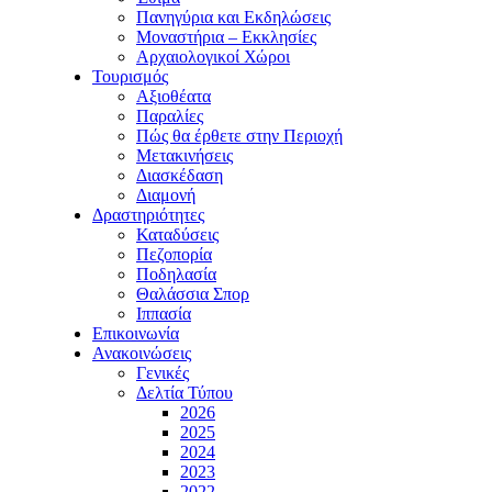
Πανηγύρια και Εκδηλώσεις
Μοναστήρια – Εκκλησίες
Αρχαιολογικοί Χώροι
Τουρισμός
Αξιοθέατα
Παραλίες
Πώς θα έρθετε στην Περιοχή
Μετακινήσεις
Διασκέδαση
Διαμονή
Δραστηριότητες
Καταδύσεις
Πεζοπορία
Ποδηλασία
Θαλάσσια Σπορ
Ιππασία
Επικοινωνία
Ανακοινώσεις
Γενικές
Δελτία Τύπου
2026
2025
2024
2023
2022