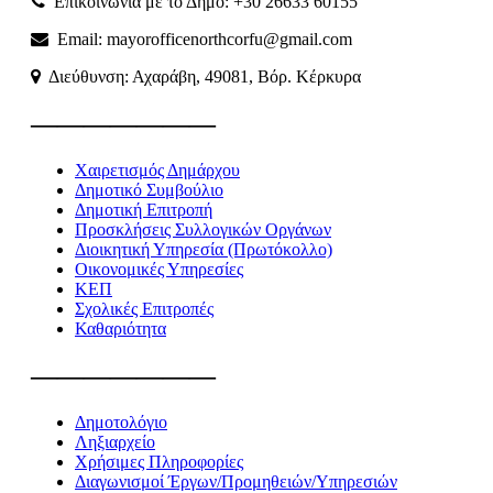
Επικοινωνία με το Δήμο: +30 26633 60155
Email: mayorofficenorthcorfu@gmail.com
Διεύθυνση: Αχαράβη, 49081, Βόρ. Κέρκυρα
———————
Χαιρετισμός Δημάρχου
Δημοτικό Συμβούλιο
Δημοτική Επιτροπή
Προσκλήσεις Συλλογικών Οργάνων
Διοικητική Υπηρεσία (Πρωτόκολλο)
Οικονομικές Υπηρεσίες
ΚΕΠ
Σχολικές Επιτροπές
Καθαριότητα
———————
Δημοτολόγιο
Ληξιαρχείο
Χρήσιμες Πληροφορίες
Διαγωνισμοί Έργων/Προμηθειών/Υπηρεσιών