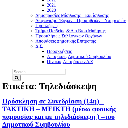
2021
2020
Δημοπρασίες Μίσθωσης – Εκμίσθωσης
Διαγωνισμοί Έργων – Προμηθειών – Υπηρεσιών
Προσλήψεις
Τμήμα Παιδείας & Δια Βιου Μαθησης
Προσκλήσεις Συλλογικών Οργάνων
Αποφάσεις Δημοτικής Επιτροπής
Δ.Σ.
Προσκλήσεις
Αποφάσεις Δημοτικού Συμβουλίου
Πίνακας Αποφάσεων Δ.Σ
Search
for:
Search
Ετικέτα:
Τηλεδιάσκεψη
Πρόσκληση σε Συνεδρίαση (14η) –
ΤΑΚΤΙΚΗ – ΜΕΙΚΤΗ (μέσω φυσικής
παρουσίας και με τηλεδιάσκεψη ) –του
Δημοτικού Συμβουλίου