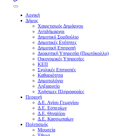
buttons
Αρχική
Δήμος
Χαιρετισμός Δημάρχου
Αντιδήμαρχοι
Δημοτικό Συμβούλιο
Δημοτικές Ενότητες
Δημοτική Επιτροπή
Διοικητική Υπηρεσία (Πρωτόκολλο)
Οικονομικές Υπηρεσίες
ΚΕΠ
Σχολικές Επιτροπές
Καθαριότητα
Δημοτολόγιο
Ληξιαρχείο
Χρήσιμες Πληροφορίες
Περιοχή
Δ.Ε. Αγίου Γεωργίου
Δ.Ε. Εσπερίων
Δ.Ε. Θιναλίου
Δ.Ε. Κασσωπαίων
Πολιτισμός
Μουσεία
Έθιμα