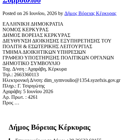
Συμβουλίου
Posted on
26 Ιουνίου, 2026
by
Δήμος Βόρειας Κέρκυρας
ΕΛΛΗΝΙΚΗ ΔΗΜΟΚΡΑΤΙΑ
ΝΟΜΟΣ ΚΕΡΚΥΡΑΣ
ΔΗΜΟΣ ΒΟΡΕΙΑΣ ΚΕΡΚΥΡΑΣ
ΔΙΕΥΘΥΝΣΗ ΔΙΟΙΚΗΣΗΣ ΕΞΥΠΗΡΕΤΗΣΗΣ ΤΟΥ
ΠΟΛΙΤΗ & ΕΣΩΤΕΡΙΚΗΣ ΛΕΙΤΟΥΡΓΙΑΣ
ΤΜΗΜΑ ΔΙΟΙΚΗΤΙΚΩΝ ΥΠΗΡΕΣΙΩΝ
ΓΡΑΦΕΙΟ ΥΠΟΣΤΗΡΙΞΗΣ ΠΟΛΙΤΙΚΩΝ ΟΡΓΑΝΩΝ
ΔΗΜΟΤΙΚΟ ΣΥΜΒΟΥΛΙΟ
Ταχ. Δ/νση : Αχαράβη, Κέρκυρα
Τηλ.: 2663360113
Ηλεκτρονική Δ/νση: dim_symvoulio@1354.syzefxis.gov.gr
Πληρ.: Γ. Τσιριγώτης
Αχαράβη: 5 Ιουνίου 2026
Αρ. Πρωτ. : 4261
Προς …
Δήμος
Βόρειας
Κέρκυρας