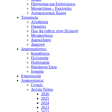
Πανηγύρια και Εκδηλώσεις
Μοναστήρια – Εκκλησίες
Αρχαιολογικοί Χώροι
Τουρισμός
Αξιοθέατα
Παραλίες
Πώς θα έρθετε στην Περιοχή
Μετακινήσεις
Διασκέδαση
Διαμονή
Δραστηριότητες
Καταδύσεις
Πεζοπορία
Ποδηλασία
Θαλάσσια Σπορ
Ιππασία
Επικοινωνία
Ανακοινώσεις
Γενικές
Δελτία Τύπου
2026
2025
2024
2023
2022