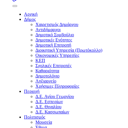
buttons
Αρχική
Δήμος
Χαιρετισμός Δημάρχου
Αντιδήμαρχοι
Δημοτικό Συμβούλιο
Δημοτικές Ενότητες
Δημοτική Επιτροπή
Διοικητική Υπηρεσία (Πρωτόκολλο)
Οικονομικές Υπηρεσίες
ΚΕΠ
Σχολικές Επιτροπές
Καθαριότητα
Δημοτολόγιο
Ληξιαρχείο
Χρήσιμες Πληροφορίες
Περιοχή
Δ.Ε. Αγίου Γεωργίου
Δ.Ε. Εσπερίων
Δ.Ε. Θιναλίου
Δ.Ε. Κασσωπαίων
Πολιτισμός
Μουσεία
Έθιμα