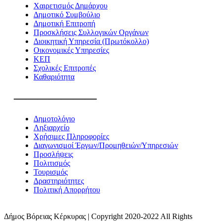
Χαιρετισμός Δημάρχου
Δημοτικό Συμβούλιο
Δημοτική Επιτροπή
Προσκλήσεις Συλλογικών Οργάνων
Διοικητική Υπηρεσία (Πρωτόκολλο)
Οικονομικές Υπηρεσίες
ΚΕΠ
Σχολικές Επιτροπές
Καθαριότητα
———————
Δημοτολόγιο
Ληξιαρχείο
Χρήσιμες Πληροφορίες
Διαγωνισμοί Έργων/Προμηθειών/Υπηρεσιών
Προσλήψεις
Πολιτισμός
Τουρισμός
Δραστηριότητες
Πολιτική Απορρήτου
Δήμος Βόρειας Κέρκυρας | Copyright 2020-2022 All Rights