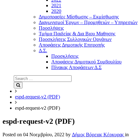
2021
2020
Δημοπρασίες Μίσθωσης – Εκμίσθωσης
Διαγωνισμοί Έργων – Προμηθειών – Υπηρεσιών
Προσλήψεις
Τμήμα Παιδείας & Δια Βιου Μαθησης
Προσκλήσεις Συλλογικών Οργάνων
Αποφάσεις Δημοτικής Επιτροπής
Δ.Σ.
Προσκλήσεις
Αποφάσεις Δημοτικού Συμβουλίου
Πίνακας Αποφάσεων Δ.Σ
Search
for:
Search
espd-request-v2 (PDF)
espd-request-v2 (PDF)
espd-request-v2 (PDF)
Posted on
04 Νοεμβρίου, 2022
by
Δήμος Βόρειας Κέρκυρας
in