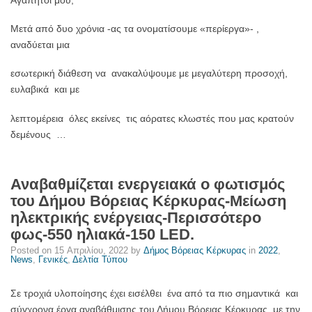
Μετά από δυο χρόνια -ας τα ονοματίσουμε «περίεργα»- ,
αναδύεται μια
εσωτερική διάθεση να ανακαλύψουμε με μεγαλύτερη προσοχή,
ευλαβικά και με
λεπτομέρεια όλες εκείνες τις αόρατες κλωστές που μας κρατούν
δεμένους …
Αναβαθμίζεται ενεργειακά ο φωτισμός
του Δήμου Βόρειας Κέρκυρας-Μείωση
ηλεκτρικής ενέργειας-Περισσότερο
φως-550 ηλιακά-150 LED.
Posted on
15 Απριλίου, 2022
by
Δήμος Βόρειας Κέρκυρας
in
2022
,
News
,
Γενικές
,
Δελτία Τύπου
Σε τροχιά υλοποίησης έχει εισέλθει ένα από τα πιο σημαντικά και
σύγχρονα έργα αναβάθμισης του Δήμου Βόρειας Κέρκυρας με την