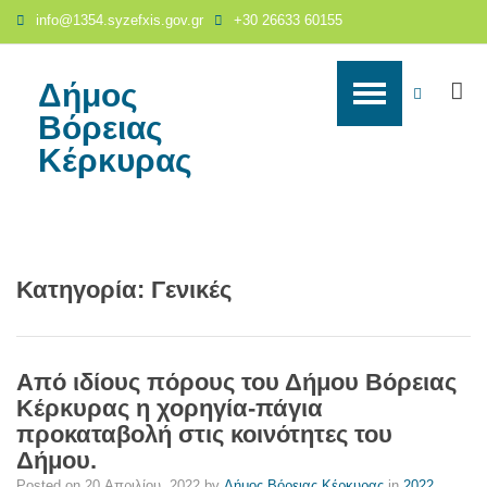
Γενικές
info@1354.syzefxis.gov.gr
+30 26633 60155
-
Δήμος
Βόρειας
Δήμος
S
WCAG
Κέρκυρας
Βόρειας
-
buttons
Κέρκυρας
Page
43
Κατηγορία:
Γενικές
Από ιδίους πόρους του Δήμου Βόρειας
Κέρκυρας η χορηγία-πάγια
προκαταβολή στις κοινότητες του
Δήμου.
Posted on
20 Απριλίου, 2022
by
Δήμος Βόρειας Κέρκυρας
in
2022
,