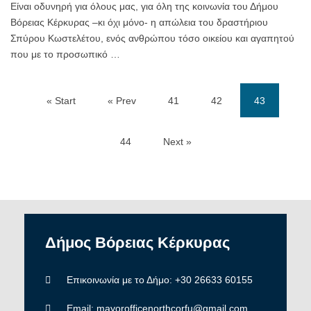
Είναι οδυνηρή για όλους μας, για όλη της κοινωνία του Δήμου
Βόρειας Κέρκυρας –κι όχι μόνο- η απώλεια του δραστήριου
Σπύρου Κωστελέτου, ενός ανθρώπου τόσο οικείου και αγαπητού
που με το προσωπικό …
« Start
« Prev
41
42
43
(current)
44
Next »
Δήμος
Βόρειας
Κέρκυρας
Επικοινωνία με το Δήμο: +30 26633 60155
Email: mayorofficenorthcorfu@gmail.com