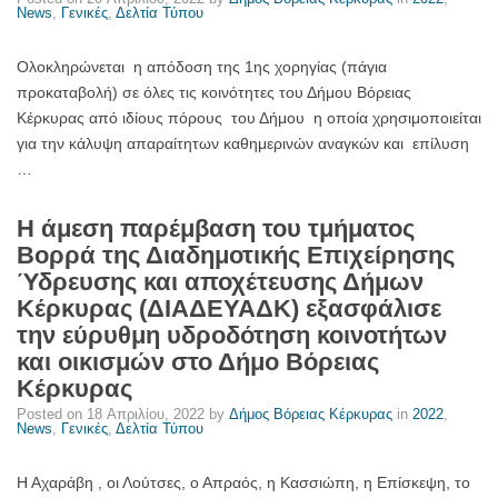
News
,
Γενικές
,
Δελτία Τύπου
Ολοκληρώνεται η απόδοση της 1ης χορηγίας (πάγια
προκαταβολή) σε όλες τις κοινότητες του Δήμου Βόρειας
Κέρκυρας από ιδίους πόρους του Δήμου η οποία χρησιμοποιείται
για την κάλυψη απαραίτητων καθημερινών αναγκών και επίλυση
…
Η άμεση παρέμβαση του τμήματος
Βορρά της Διαδημοτικής Επιχείρησης
Ύδρευσης και αποχέτευσης Δήμων
Κέρκυρας (ΔΙΑΔΕΥΑΔΚ) εξασφάλισε
την εύρυθμη υδροδότηση κοινοτήτων
και οικισμών στο Δήμο Βόρειας
Κέρκυρας
Posted on
18 Απριλίου, 2022
by
Δήμος Βόρειας Κέρκυρας
in
2022
,
News
,
Γενικές
,
Δελτία Τύπου
Η Αχαράβη , οι Λούτσες, ο Απραός, η Κασσιώπη, η Επίσκεψη, το